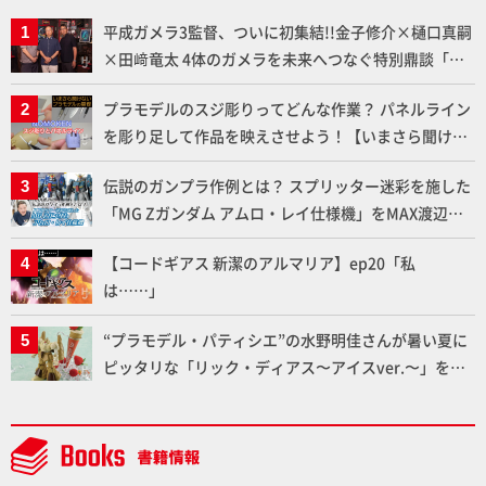
平成ガメラ3監督、ついに初集結!!金子修介×樋口真嗣
×田﨑竜太 4体のガメラを未来へつなぐ特別鼎談「ガ
メラ永久保存化プロジェクト FINAL」
プラモデルのスジ彫りってどんな作業？ パネルライン
を彫り足して作品を映えさせよう！【いまさら聞けな
いプラモデルの基礎：スジ彫りとパネルライン】
伝説のガンプラ作例とは？ スプリッター迷彩を施した
「MG Zガンダム アムロ・レイ仕様機」をMAX渡辺が
ふたたび塗る!!【試し読み】
【コードギアス 新潔のアルマリア】ep20「私
は……」
“プラモデル・パティシエ”の水野明佳さんが暑い夏に
ピッタリな「リック・ディアス〜アイスver.〜」を製
作【ガンダムフォワード Vol.11抜粋】