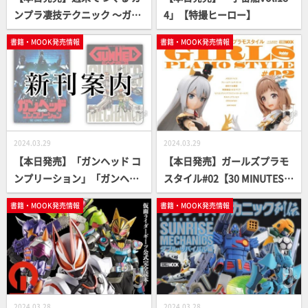
ンプラ凄技テクニック ～ガン
4」【特撮ヒーロー】
プラ簡単フィニッシュのスス
書籍・MOOK発売情報
書籍・MOOK発売情報
メ～ 懐かしのディオラマ編
【ガンプラ How To MOOK】
2024.03.29
2024.03.29
【本日発売】「ガンヘッド コ
【本日発売】ガールズプラモ
ンプリーション」「ガンヘッ
スタイル#02【30 MINUTES S
ド・メカニクス[復刻版]」【3
ISTERS】
書籍・MOOK発売情報
書籍・MOOK発売情報
5周年記念】
2024.03.28
2024.03.28