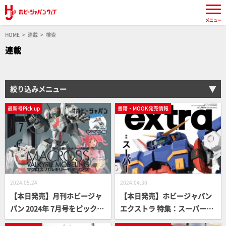
メニュー
HOME
連載
検索
連載
絞り込みメニュー
最新号Pick up
書籍・MOOK発売情報
2024.05.24
2024.04.30
【本日発売】月刊ホビージャ
【本日発売】ホビージャパン
パン 2024年 7月号をピックア
エクストラ 特集：スーパーロ
ップ！
ボット大戦OG【スパロボO