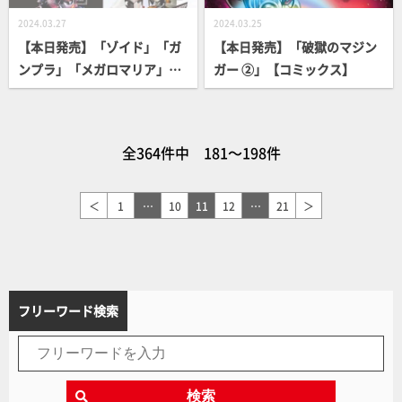
2024.03.27
2024.03.25
【本日発売】「ゾイド」「ガ
【本日発売】「破獄のマジン
ンプラ」「メガロマリア」
ガー ②」【コミックス】
「軍事選書」気になる書籍が
続々登場！
全364件中 181～198件
＜
1
…
10
11
12
…
21
＞
フリーワード検索
検索