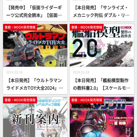
【発売中】「仮面ライダーギ
【本日発売】「サンライズ・
ーツ公式完全読本」【仮面ラ
メカニック列伝 ダブル・リバ
イダー】
イバル編」【第2弾】
書籍・MOOK発売情報
書籍・MOOK発売情報
2024.03.28
2024.03.28
【本日発売】「ウルトラマン
【本日発売】「艦船模型製作
ライドメカTOY大全2024」
の教科書2.0」【スケールモデ
【ウルトラマン】
ル】
書籍・MOOK発売情報
書籍・MOOK発売情報