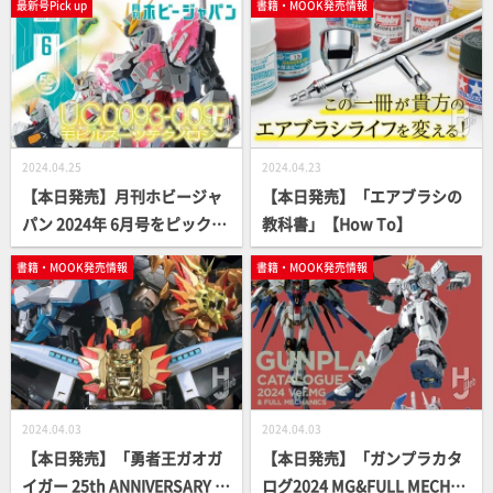
最新号Pick up
書籍・MOOK発売情報
G】
2024.04.25
2024.04.23
【本日発売】月刊ホビージャ
【本日発売】「エアブラシの
パン 2024年 6月号をピックア
教科書」【How To】
ップ！
書籍・MOOK発売情報
書籍・MOOK発売情報
2024.04.03
2024.04.03
【本日発売】「勇者王ガオガ
【本日発売】「ガンプラカタ
イガー 25th ANNIVERSARY 熱
ログ2024 MG&FULL MECHA