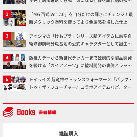
が完全新規造形で登場！気になる仕様を試作品の撮り
下ろしでご紹介!!さらに「大鉄人17」＆「ワンエイ
「MG 百式 Ver.2.0」を自分だけの輝きにチェンジ！最
ト」セット情報もお届け！【超合金の魂】
新メタリック塗料を使ってより金属感を増した仕上が
りに!!【試し読み】
アオシマの「けもプラ」シリーズ新アイテムに航空自
衛隊御前崎分屯基地の公式キャラクターとして誕生し
た「おまねこ」が着任！けもプラ公式サイト限定版と
版権カラーから新世代ラッカーまで独創的な製品開発
通常版の2ラインで発売！
を続ける「ガイアノーツ」に塗料開発の裏側とラッカ
ー塗料の未来についてインタビュー！
トイライズ 超竜神やトランスフォーマー×『バック・
トゥ・ザ・フューチャー』コラボアイテムなど、タカ
ラトミーの注目アイテムをチェック!!【タカラトミー
NEWITEM】
雑誌購入