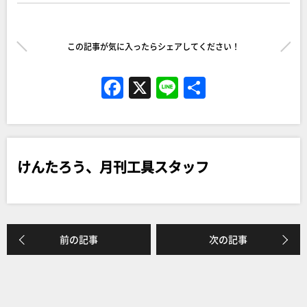
この記事が気に入ったらシェアしてください！
F
X
Li
共
a
n
有
c
e
e
けんたろう、月刊工具スタッフ
b
o
o
k
前の記事
次の記事