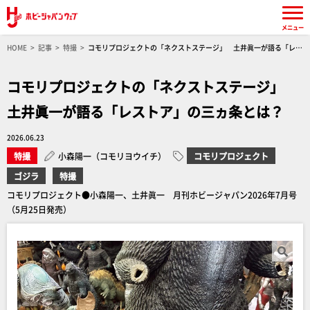
メニュー
HOME
記事
特撮
コモリプロジェクトの「ネクストステージ」 土井眞一が語る「レス
トア」の三ヵ条とは？
コモリプロジェクトの「ネクストステージ」
土井眞一が語る「レストア」の三ヵ条とは？
2026.06.23
特撮
小森陽一（コモリヨウイチ）
コモリプロジェクト
ゴジラ
特撮
コモリプロジェクト●小森陽一、土井眞一 月刊ホビージャパン2026年7月号
（5月25日発売）