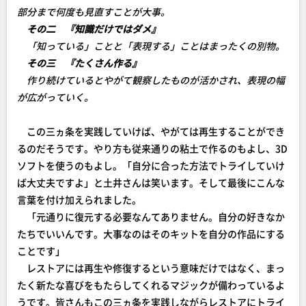
部分まで何度も見直すことが大事。
その二 『知識だけではダメ』
「知っている」ことと「表現する」ことはまったくの別物。
その三 『たくさん作る』
作り続けているとやがて観察したものが活かされ、表現の幅
が広がっていく。
この三ヵ条を実践していけば、やがては再生することができ
るのだそうです。やり方も従来通りの粘土で作るのもよし、3D
ソフトを使うのもよし。「自分に合った方法でトライしていけ
ば大丈夫ですよ」と土井さんは笑います。そして最後にこんな
言葉を付け加えられました。
「元通りに復元する必要なんてありません。自分の好きなか
たちでいいんです。大事なのはそのキットを自分の作品にする
ことです」
レストアには再生や修復するという意味だけではなく、まっ
たく新たな喜びをもたらしてくれるマジックが備わっているよ
うです。皆さんもこの三ヵ条を実践しながらレストアにトライ