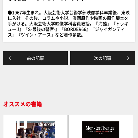
b
o
●1967年生まれ。大阪芸術大学芸術学部映像学科卒業後、東映
o
に入社。その後、コラムや小説、漫画原作や映画の原作脚本を
手がける。大阪芸術大学映像学科客員教授。『海猿』『トッキ
k
ュー!!』『S-最後の警官-』『BORDER66』『ジャイガンティ
ス』『ツイン・アース』など著作多数。
前の記事
次の記事
オススメの書籍