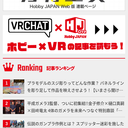
プラモデルのスジ彫りってどんな作業？ パネルライン
を彫り足して作品を映えさせよう！【いまさら聞けな
いプラモデルの基礎：スジ彫りとパネルライン】
平成ガメラ3監督、ついに初集結!!金子修介×樋口真嗣
×田﨑竜太 4体のガメラを未来へつなぐ特別鼎談「ガ
メラ永久保存化プロジェクト FINAL」
伝説のガンプラ作例とは？ スプリッター迷彩を施した