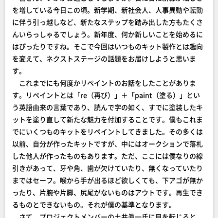
を増している今日この頃。新学期、新社会人、人事異動や転勤
に伴う引っ越しなど、新たなステップを踏み出した方もたくさ
んいらっしゃるでしょう。新年度、何か新しいことを始めるに
はぴったりですね。そこで今回はいつものキット製作とは趣向
を変えて、ネクストステージの話題をお届けしようと思いま
す。
これまでにも何度かリペイントのお話をしたことがありま
す。リペイントとは「re（再び）」＋「paint（塗る）」とい
う英語由来の言葉であり、読んで字の如く、すでに塗装したキ
ットを塗り直して新たな魅力を付加することです。僕もこれま
でにいくつものキットをリペイントしてきました。その多くは
以前、自分が作ったキットですが、中にはオークションで落札
した他人が作ったものもあります。ただ、ここには僕なりの線
引きがあって、牙や角、歯が欠けていたり、無くなっていたり
まではセーフ。喉から手が出るほど欲しくても、下アゴが無か
ったり、片腕や片脚、尻尾がないものはアウトです。再生でき
るものとできないもの。それが僕の基準となります。
さて、プロジェクトメンバーの土井眞一氏に目を転じると、