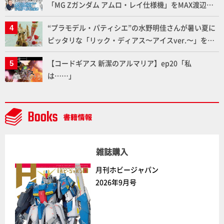
「MG Zガンダム アムロ・レイ仕様機」をMAX渡辺が
ふたたび塗る!!【試し読み】
“プラモデル・パティシエ”の水野明佳さんが暑い夏に
ピッタリな「リック・ディアス〜アイスver.〜」を製
作【ガンダムフォワード Vol.11抜粋】
【コードギアス 新潔のアルマリア】ep20「私
は……」
雑誌購入
月刊ホビージャパン
2026年9月号