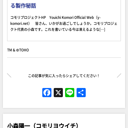
る製作秘話
コモリプロジェクトHP Youichi Komori Official Web（y-
komori.net） 皆さん、いかがお過ごしでしょうか。コモリプロジェ
クト代表の小森です。これを書いている今は凍えるような[…]
TM & ©TOHO
この記事が気に入ったらシェアしてください！
F
X
Li
共
a
n
有
c
e
e
小森陽一（コモリヨウイチ）