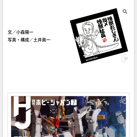
文／小森陽一
写真・構成／土井眞一