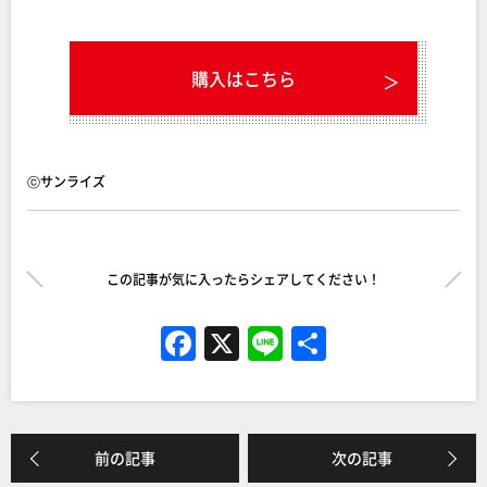
購入はこちら
ⓒサンライズ
この記事が気に入ったらシェアしてください！
F
X
Li
共
a
n
有
c
e
e
前の記事
次の記事
b