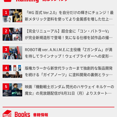
「MG 百式 Ver.2.0」を自分だけの輝きにチェンジ！最
新メタリック塗料を使ってより金属感を増した仕上が
りに!!【試し読み】
【完全リニューアル】超合金に「コン・バトラーV」
が完全新規造形で登場！気になる仕様を試作品の撮り
下ろしでご紹介!!さらに「大鉄人17」＆「ワンエイ
ROBOT魂 ver. A.N.I.M.E.に主役機「Zガンダム」が満
ト」セット情報もお届け！【超合金の魂】
を持してラインナップ！ウェイブライダーへの変形、
劇中どおりのプロポーションを再現【機動戦士Zガン
版権カラーから新世代ラッカーまで独創的な製品開発
ダム】
を続ける「ガイアノーツ」に塗料開発の裏側とラッカ
ー塗料の未来についてインタビュー！
映画『機動戦士ガンダム 閃光のハサウェイ キルケーの
魔女』の見放題配信が8月31日（月）よりスタート！
Prime Videoで国内独占配信