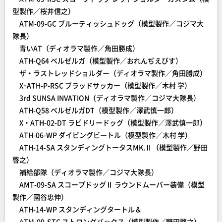
型製作／桜井信之）
ATM-09-GC ブルーティッシュドッグ（模型製作／コジマ大
隊長）
青いAT（ディオラマ製作／角田勝成）
ATH-Q64 ベルゼルガ（模型製作／おれんぢえびす）
ザ・ラストレッドショルダー（ディオラマ製作／角田勝成）
X･ATH-P-RSC ブラッドサッカー（模型製作／木村 学）
3rd SUNSA INVATION（ディオラマ製作／コジマ大隊長）
ATH-Q58 ベルゼルガDT（模型製作／澤武慎一郎）
X・ATH-02-DT ラビドリードッグ（模型製作／澤武慎一郎）
ATH-06-WP ダイビングビートル（模型製作／木村 学）
ATH-14-SA スタンディングトータスMK.Ⅱ（模型製作／野田
啓之）
補給部隊（ディオラマ製作／コジマ大隊長）
AMT-09-SA スコープドッグⅡ ラウンドムーバー装備（模型
製作／國谷忠伸）
ATH-14-WP スタンディングタートル＆
ATM-09-STC ストロングバックス（模型製作／野田啓之）