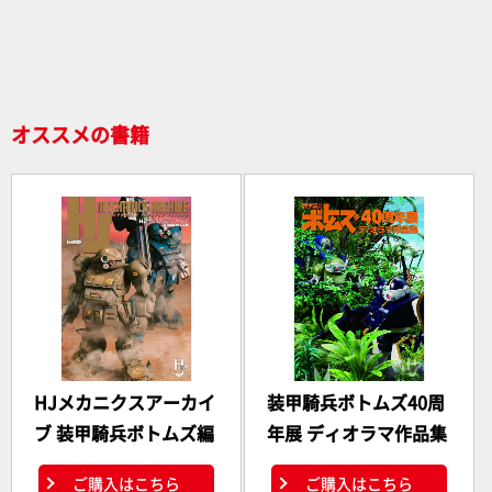
o
o
k
オススメの書籍
HJメカニクスアーカイ
装甲騎兵ボトムズ40周
ブ 装甲騎兵ボトムズ編
年展 ディオラマ作品集
ご購入はこちら
ご購入はこちら