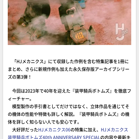
「HJメカニクス」にて収録した作例を含む特集記事を1冊に
まとめ、さらに新規作例も加えた永久保存版アーカイブシリー
ズの第3弾！
今回は2023年で40年を迎えた『装甲騎兵ボトムズ』を徹底フ
ィーチャー。
模型製作の手引書としてだけではなく、立体作品を通じてそ
の機体の性能や特徴も詳しく解説。『装甲騎兵ボトムズ』の機
体を詳しく知らない人でも安心です。
大好評だった
HJメカニクス06
の特集に加え、
HJメカニクス
装甲騎兵ボトムズ40th ANNIVERSARY SPECIAL
の内容や最新キ