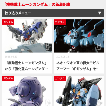
「機動戦士ムーンガンダム」の新着記事
の心境など語ってもらった！
【HJメカニクス28】
絞り込みメニュー
ガンダム
ガンダム
2025.06.23
2024.05.18
『機動戦士ムーンガンダム』
ネオ・ジオン軍の巨大モビル
から「強化型ムーンガンダ
アーマー「ギガッザム」をフ
ム」を劇中仕様で再現！「HG
ルスクラッチ！ プロモデラー
ガンダム
ガンダム
UC ムーンガンダム」をベー
仲井望が持てる技術をフル導
スに異なる部分を新造＆武装
入して劇作！【機動戦士ムー
やド・ダイ改も合わせて製
ンガンダム】
作!!