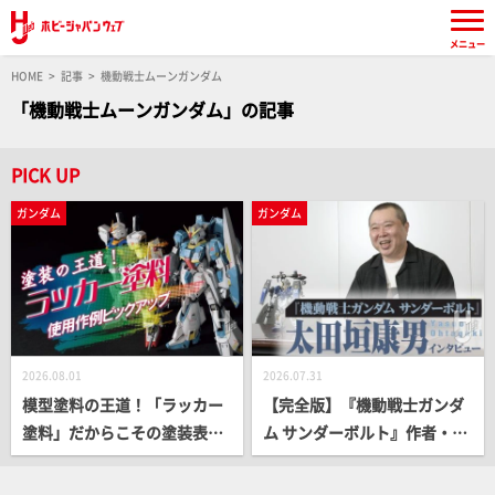
メニュー
HOME
記事
機動戦士ムーンガンダム
「機動戦士ムーンガンダム」の記事
PICK UP
ガンダム
ガンダム
2026.08.01
2026.07.31
模型塗料の王道！「ラッカー
【完全版】『機動戦士ガンダ
塗料」だからこその塗装表現
ム サンダーボルト』作者・太
をプロモデラー作例とともに
田垣康男インタビュー!! クラ
ピックアップ！
イマックスの舞台裏や完結後