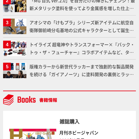
「MG 百式 Ver.2.0」を自分だけの輝きにチェンジ！最
ト」セット情報もお届け！【超合金の魂】
新メタリック塗料を使ってより金属感を増した仕上が
りに!!【試し読み】
アオシマの「けもプラ」シリーズ新アイテムに航空自
衛隊御前崎分屯基地の公式キャラクターとして誕生し
た「おまねこ」が着任！けもプラ公式サイト限定版と
トイライズ 超竜神やトランスフォーマー×『バック・
通常版の2ラインで発売！
トゥ・ザ・フューチャー』コラボアイテムなど、タカ
ラトミーの注目アイテムをチェック!!【タカラトミー
版権カラーから新世代ラッカーまで独創的な製品開発
NEWITEM】
を続ける「ガイアノーツ」に塗料開発の裏側とラッカ
ー塗料の未来についてインタビュー！
雑誌購入
月刊ホビージャパン