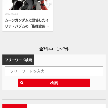
2022.09.18
ムーンガンダムに登場したイ
リア・パゾムの「指揮官用ザ
クⅣ」をパテやプラ板でフル
スクラッチ！「プリンセス装
備」も製作
全7件中 1～7件
フリーワード検索
検索