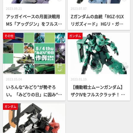
2023.09.21
2023.07.07
アッガイベースの月面決戦用
Ζガンダムの血統「RGZ-91X
MS「アッグジン」をフルスク
リガズィード」 HGリ・ガズ
ラッチ【機動戦士ムーンガン
ィをベースに製作【機動戦士
その他
ガンダム
ダム】
ムーンガンダム】
2023.05.04
2023.01.19
いろんな“みどり”が勢ぞろ
【機動戦士ムーンガンダム】
い。「みどりの日」に因み“み
ザクIVをフルスクラッチ！ エ
どり”を使った作例を集めまし
ポパテを使った本気モデリン
ガンダム
た
グに注目!!