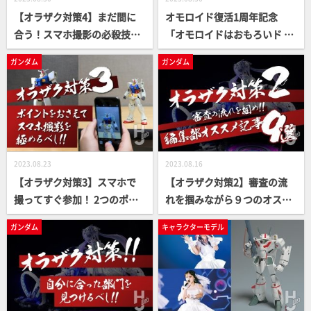
【オラザク対策4】まだ間に
オモロイド復活1周年記念
合う！スマホ撮影の必殺技
「オモロイドはおもろいド コ
「背景紙」を使った写真でオ
ンペ!!」 結果発表！ 大河原邦
ガンダム
ガンダム
ラザク選手権に滑り込め!!
男氏、ときた洸一氏ら審査員
コメントも掲載
2023.08.23
2023.08.16
【オラザク対策3】スマホで
【オラザク対策2】審査の流
撮ってすぐ参加！ 2つのポイ
れを掴みながら９つのオスス
ントをおさえた撮影術をプロ
メ記事でオラザクを攻略す
ガンダム
キャラクターモデル
カメラマンが伝授します！
る！