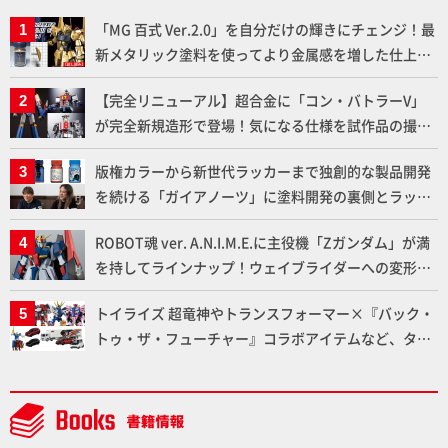
「MG 百式 Ver.2.0」を自分だけの輝きにチェンジ！最
新メタリック塗料を使ってより金属感を増した仕上が
りに!!【試し読み】
【完全リニューアル】超合金に「コン・バトラーV」
が完全新規造形で登場！気になる仕様を試作品の撮り
下ろしでご紹介!!さらに「大鉄人17」＆「ワンエイ
版権カラーから新世代ラッカーまで独創的な製品開発
ト」セット情報もお届け！【超合金の魂】
を続ける「ガイアノーツ」に塗料開発の裏側とラッカ
ー塗料の未来についてインタビュー！
ROBOT魂 ver. A.N.I.M.E.に主役機「Zガンダム」が満
を持してラインナップ！ウェイブライダーへの変形、
劇中どおりのプロポーションを再現【機動戦士Zガン
トイライズ 超竜神やトランスフォーマー×『バック・
ダム】
トゥ・ザ・フューチャー』コラボアイテムなど、タカ
ラトミーの注目アイテムをチェック!!【タカラトミー
NEWITEM】