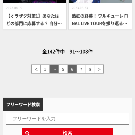
2023.08.09
2023.06.23
【オラザク対策1】あなたは
熱狂の終幕！ ワルキューレ FI
どの部門に応募する？ 自分に
NAL LIVE TOURを振り返る！
合った部門を見極めよう！
新規金型のVF-1J、大型ミサ
イルポッド装備型のリガード
など新作プラキット情報も
全142件中 91～108件
続々！
＜
1
…
5
6
7
8
＞
フリーワード検索
検索