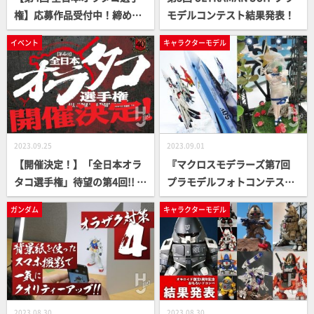
権】応募作品受付中！締め切
モデルコンテスト結果発表！
りは2024年2月29日（木）ま
イベント
キャラクターモデル
で
2023.09.25
2023.09.01
【開催決定！】「全日本オラ
『マクロスモデラーズ第7回
タコ選手権」待望の第4回!! 応
プラモデルフォトコンテス
募締め切りは2024年1月19日
ト』結果発表！マクロス愛あ
ガンダム
キャラクターモデル
(金)予定!!
ふれる受賞20作品を一挙に紹
介！
2023.08.30
2023.08.30