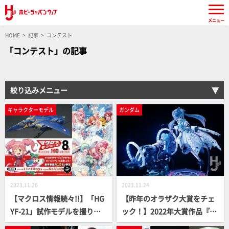
メニュー
HOME
記事
コンテスト
「コンテスト」の記事
絞り込みメニュー
キャラクターモデル
ガンダム
2023.11.26
2023.11.24
【マクロス情報続々!!】「HG
【昨年のオラザク大賞をチェ
YF-21」試作モデルを撮り下
ック！】2022年大賞作品『Pr
ろし!!さらに第8回マクコン開
incess Sarah』を掲載！