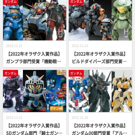
ガンダム
ガンダム
催決定！＆ワルキューレFINA
L LIVEがついに円盤化!!ほか
2023.11.23
2023.11.22
【2022年オラザク入賞作品】
【2022年オラザク入賞作品】
ガンプラ部門受賞「機動戦士
ビルドダイバーズ部門受賞
ガンダム 第42話「宇宙要塞
「逃出生天」、「ゾック・テ
ガンダム
ガンダム
ア・バオア・クー」より」、
ュラン」、「グシオンカッパ
「大河原グフへの挑戦。」、
ード」を掲載!【第25回オラザ
「赤い OLD TYPE」を掲載！
ク選手権】
【第25回全日本オラザク選手
権】
2023.11.21
2023.11.20
【2022年オラザク入賞作品】
【2022年オラザク入賞作品】
SDガンダム部門「騎士ガンダ
ガンダム00部門受賞「アルケ