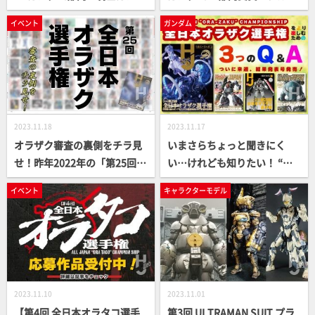
ム」、「夢のマロン社「 宇宙
ーガンダムドライ」、「GUN
イベント
ガンダム
の旅」」、「BIG SD アイナザ
DAM EXIA」、「アサルトジン
ク」を掲載！【第25回オラザ
クス」を掲載！【第25回全日
ク選手権】
本オラザク選手権】
2023.11.18
2023.11.17
オラザク審査の裏側をチラ見
いまさらちょっと聞きにく
せ！昨年2022年の「第25回全
い…けれども知りたい！ “オ
日本オラザク選手権」 振り返
ラザク選手権”について３つの
イベント
キャラクターモデル
り
Q＆A
2023.11.10
2023.11.01
【第4回 全日本オラタコ選手
第3回 ULTRAMAN SUIT プラ