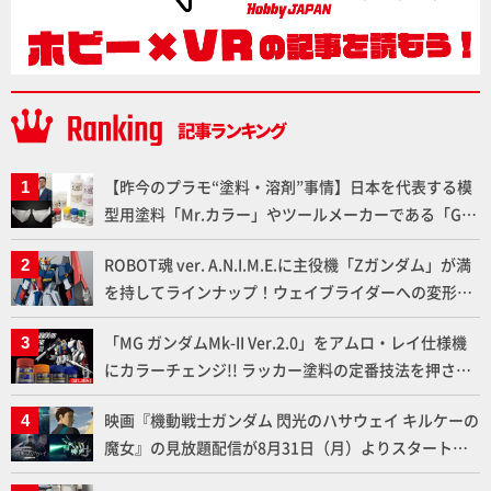
【昨今のプラモ“塗料・溶剤”事情】日本を代表する模
型用塗料「Mr.カラー」やツールメーカーである「GSI
クレオス」が語るラッカー塗料の未来とは？
ROBOT魂 ver. A.N.I.M.E.に主役機「Zガンダム」が満
を持してラインナップ！ウェイブライダーへの変形、
劇中どおりのプロポーションを再現【機動戦士Zガン
「MG ガンダムMk-II Ver.2.0」をアムロ・レイ仕様機
ダム】
にカラーチェンジ!! ラッカー塗料の定番技法を押さえ
るだけでハイクオリティの作例に!!【試し読み】
映画『機動戦士ガンダム 閃光のハサウェイ キルケーの
魔女』の見放題配信が8月31日（月）よりスタート！
Prime Videoで国内独占配信