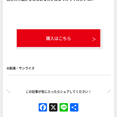
購入はこちら
©創通・サンライズ
この記事が気に入ったらシェアしてください！
F
X
Li
共
a
n
有