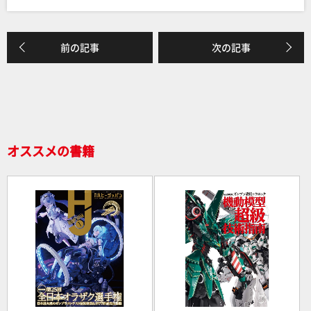
c
e
e
前の記事
次の記事
b
o
o
k
オススメの書籍