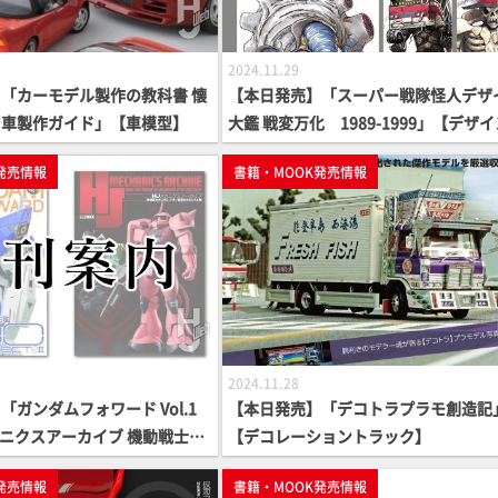
2024.11.29
「カーモデル製作の教科書 懐
【本日発売】「スーパー戦隊怪人デザ
名車製作ガイド」【車模型】
大鑑 戦変万化 1989-1999」【デザ
集】
発売情報
書籍・MOOK発売情報
2024.11.28
ガンダムフォワード Vol.1
【本日発売】「デコトラプラモ創造記
カニクスアーカイブ 機動戦士ガ
【デコレーショントラック】
ン脅威のメカニズム編」【ガン
発売情報
書籍・MOOK発売情報