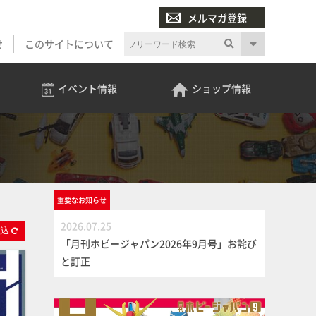
メルマガ登録
せ
このサイトについて
イベント
情報
ショップ
情報
重要な
お知らせ
2026.07.25
絞
込
「月刊ホビージャパン2026年9月号」お詫び
と訂正