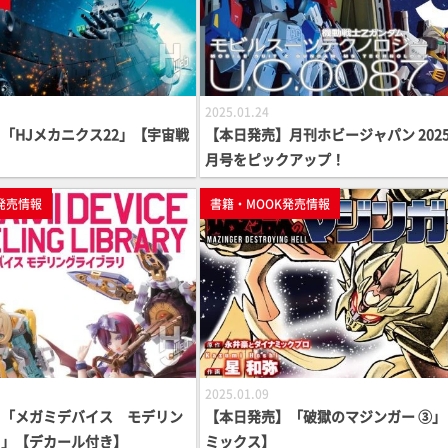
2025.01.24
「HJメカニクス22」【宇宙戦
【本日発売】月刊ホビージャパン 2025
月号をピックアップ！
発売情報
書籍・MOOK発売情報
2025.01.09
】「メガミデバイス モデリン
【本日発売】「破獄のマジンガー ③」
リ」【デカール付き】
ミックス】