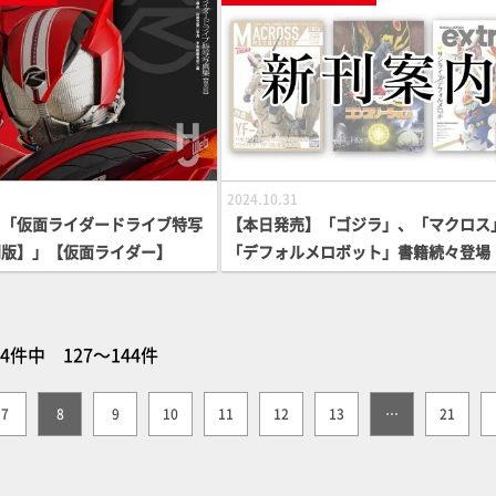
2024.10.31
】「仮面ライダードライブ特写
【本日発売】「ゴジラ」、「マクロス
刻版】」【仮面ライダー】
「デフォルメロボット」書籍続々登場
64件中 127～144件
7
8
9
10
11
12
13
…
21