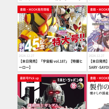
書籍・MOOK発売情報
書籍・MOOK
2024.12.27
2024.12.27
【本日発売】「宇宙船 vol.187」【特撮ヒ
【本日発売】「N
ーロー】
SARY -SAY
最新号Pick up
書籍・MOOK