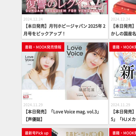
2024.12.24
2024.12.24
【本日発売】月刊ホビージャパン 2025年 2
【本日発売】
月号をピックアップ！
かしの国産
書籍・MOOK発売情報
書籍・MOOK
2024.11.29
2024.11.29
【本日発売】「Love Voice mag. vol.3」
【本日発売】「
【声優誌】
5」「HJメ
ンダム ジオ
最新号Pick up
書籍・MOOK
プラ】