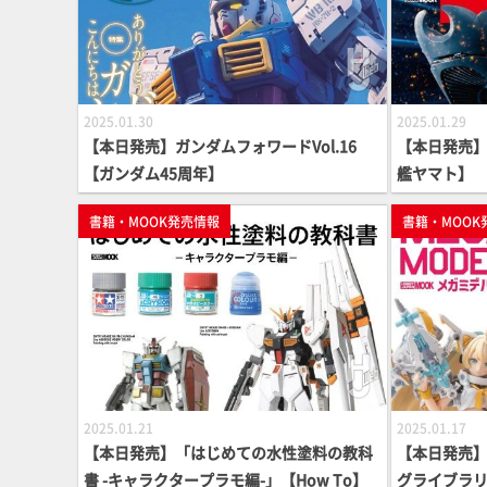
2025.01.30
2025.01.29
【本日発売】ガンダムフォワードVol.16
【本日発売】
【ガンダム45周年】
艦ヤマト】
書籍・MOOK発売情報
書籍・MOOK
2025.01.21
2025.01.17
【本日発売】「はじめての水性塗料の教科
【本日発売
書 -キャラクタープラモ編-」【How To】
グライブラ