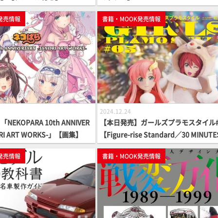
発売情報
書籍・MOOK発売情報
2024.12.24
EKOPARA 10th ANNIVER
【本日発売】ガールズプラモスタイル#
ORI ART WORKS-」【画集】
【Figure-rise Standard／30 MINUTES
STERS】
発売情報
書籍・MOOK発売情報