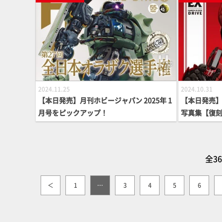
2024.11.25
2024.10.31
【本日発売】月刊ホビージャパン 2025年 1
【本日発売
月号をピックアップ！
写真集【復
全3
＜
1
…
3
4
5
6