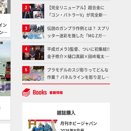
【完全リニューアル】超合金に
「コン・バトラーV」が完全新規
造形で登場！気になる仕様を試作
イン
伝説のガンプラ作例とは？ スプリ
品の撮り下ろしでご紹介!!さらに
イン画
ッター迷彩を施した「MG Zガン
「大鉄人17」＆「ワンエイト」セ
ダム アムロ・レイ仕様機」をMAX
ット情報もお届け！【超合金の
平成ガメラ3監督、ついに初集結!!
渡辺がふたたび塗る!!【試し読
魂】
金子修介×樋口真嗣×田﨑竜太 4
み】
体のガメラを未来へつなぐ特別鼎
プラモデルのスジ彫りってどんな
談「ガメラ永久保存化プロジェク
作業？ パネルラインを彫り足して
ト FINAL」
作品を映えさせよう！【いまさら
聞けないプラモデルの基礎：スジ
彫りとパネルライン】
」
雑誌購入
月刊ホビージャパン
2026年9月号