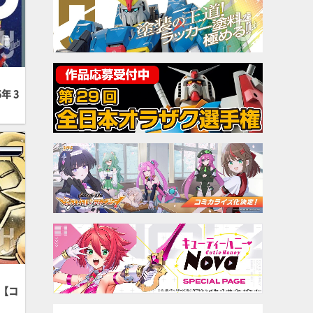
年 3
【コ