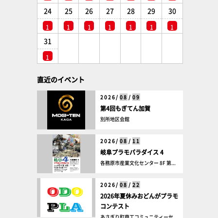
24
25
26
27
28
29
30
1
1
1
1
1
1
1
31
1
直近のイベント
2026/
08
/
09
第4回もぎてん加賀
別所地区会館
2026/
08
/
11
岐阜プラモパラダイス 4
各務原市産業文化センター 8F 第...
2026/
08
/
22
2026年夏休みおどんがプラモ
コンテスト
あさぎり町商工コミュニティーセ...