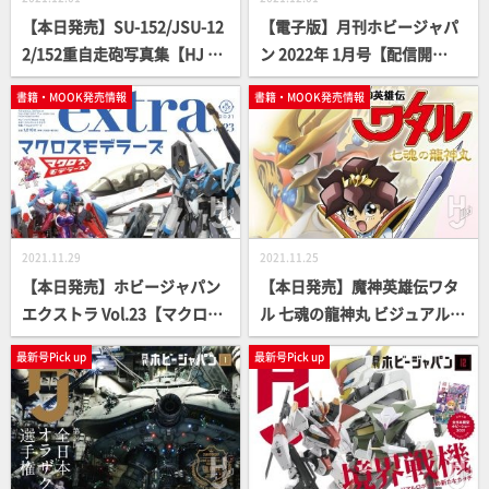
【本日発売】SU-152/JSU-12
【電子版】月刊ホビージャパ
2/152重自走砲写真集【HJ MI
ン 2022年 1月号【配信開
LITARY PHOTO ALBUM】
始！】
書籍・MOOK発売情報
書籍・MOOK発売情報
2021.11.29
2021.11.25
【本日発売】ホビージャパン
【本日発売】魔神英雄伝ワタ
エクストラ Vol.23【マクロス
ル 七魂の龍神丸 ビジュアル＆
モデラーズ】
ストーリー【特別付録付き】
最新号Pick up
最新号Pick up