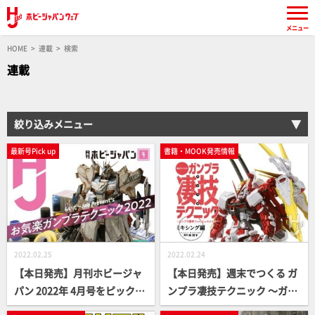
メニュー
HOME
連載
検索
連載
絞り込みメニュー
最新号Pick up
書籍・MOOK発売情報
2022.02.25
2022.02.24
【本日発売】月刊ホビージャ
【本日発売】週末でつくる ガ
パン 2022年 4月号をピックア
ンプラ凄技テクニック ～ガン
ップ！
プラ簡単フィニッシュのスス