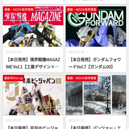
ム編【本日発売】
書籍・MOOK発売情報
書籍・MOOK発売情報
2022.01.25
2022.01.25
【本日発売】境界戦機MAGAZ
【本日発売】ガンダムフォワ
INE Vol.1【工業デザイン×最
ードVol.7【ガンダム00】
新ロボット＝???】
最新号Pick up
書籍・MOOK発売情報
2022.01.25
2022.01.20
【本日発売】月刊ホビージャ
【本日発売】パンツァー・エ