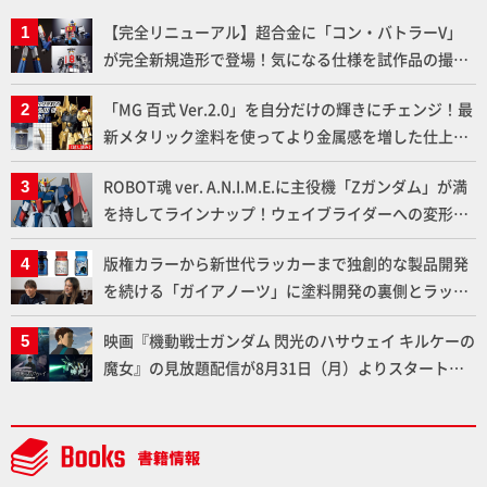
【完全リニューアル】超合金に「コン・バトラーV」
が完全新規造形で登場！気になる仕様を試作品の撮り
下ろしでご紹介!!さらに「大鉄人17」＆「ワンエイ
「MG 百式 Ver.2.0」を自分だけの輝きにチェンジ！最
ト」セット情報もお届け！【超合金の魂】
新メタリック塗料を使ってより金属感を増した仕上が
りに!!【試し読み】
ROBOT魂 ver. A.N.I.M.E.に主役機「Zガンダム」が満
を持してラインナップ！ウェイブライダーへの変形、
劇中どおりのプロポーションを再現【機動戦士Zガン
版権カラーから新世代ラッカーまで独創的な製品開発
ダム】
を続ける「ガイアノーツ」に塗料開発の裏側とラッカ
ー塗料の未来についてインタビュー！
映画『機動戦士ガンダム 閃光のハサウェイ キルケーの
魔女』の見放題配信が8月31日（月）よりスタート！
Prime Videoで国内独占配信