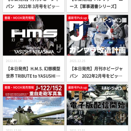
パン 2022年 3月号をピック
ース【軍事選書シリーズ】
アップ！
書籍・MOOK発売情報
最新号Pick up
2022.01.14
2021.12.25
【本日発売】H.M.S. 幻想模型
【本日発売】月刊ホビージャ
世界 TRIBUTE to YASUSHI NI
パン 2022年2月号をピック
RASAWA【立体造形ムック】
アップ！
書籍・MOOK発売情報
最新号Pick up
2021.12.01
2021.12.01