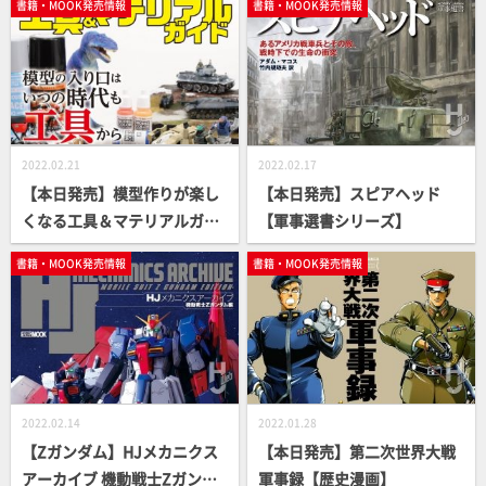
書籍・MOOK発売情報
書籍・MOOK発売情報
メ～ミキシング編【ガンプラ
HowTo MOOK】
2022.02.21
2022.02.17
【本日発売】模型作りが楽し
【本日発売】スピアヘッド
くなる工具＆マテリアルガイ
【軍事選書シリーズ】
ド【月刊工具】
書籍・MOOK発売情報
書籍・MOOK発売情報
2022.02.14
2022.01.28
【Zガンダム】HJメカニクス
【本日発売】第二次世界大戦
アーカイブ 機動戦士Zガンダ
軍事録【歴史漫画】