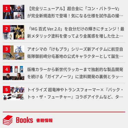
【完全リニューアル】超合金に「コン・バトラーV」
が完全新規造形で登場！気になる仕様を試作品の撮り
下ろしでご紹介!!さらに「大鉄人17」＆「ワンエイ
「MG 百式 Ver.2.0」を自分だけの輝きにチェンジ！最
ト」セット情報もお届け！【超合金の魂】
新メタリック塗料を使ってより金属感を増した仕上が
りに!!【試し読み】
アオシマの「けもプラ」シリーズ新アイテムに航空自
衛隊御前崎分屯基地の公式キャラクターとして誕生し
た「おまねこ」が着任！けもプラ公式サイト限定版と
版権カラーから新世代ラッカーまで独創的な製品開発
通常版の2ラインで発売！
を続ける「ガイアノーツ」に塗料開発の裏側とラッカ
ー塗料の未来についてインタビュー！
トイライズ 超竜神やトランスフォーマー×『バック・
トゥ・ザ・フューチャー』コラボアイテムなど、タカ
ラトミーの注目アイテムをチェック!!【タカラトミー
NEWITEM】