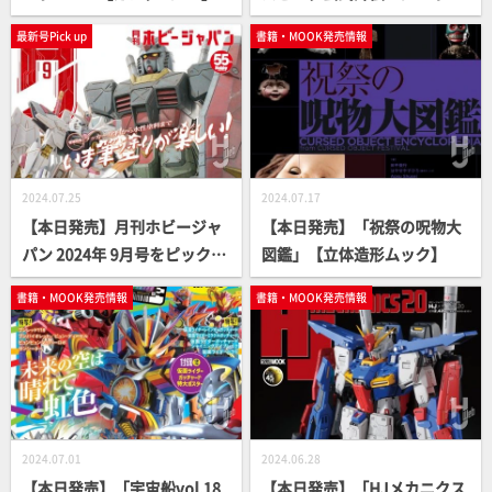
スブレイカー」【40周年】
最新号Pick up
書籍・MOOK発売情報
2024.07.25
2024.07.17
【本日発売】月刊ホビージャ
【本日発売】「祝祭の呪物大
パン 2024年 9月号をピックア
図鑑」【立体造形ムック】
ップ！
書籍・MOOK発売情報
書籍・MOOK発売情報
2024.07.01
2024.06.28
【本日発売】「宇宙船vol.18
【本日発売】「HJメカニクス