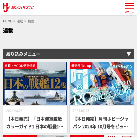
メニュー
HOME
連載
検索
連載
絞り込みメニュー
書籍・MOOK発売情報
最新号Pick up
2024.08.28
2024.08.23
【本日発売】「日本海軍艦艇
【本日発売】月刊ホビージャ
カラーガイド1 日本の戦艦12
パン 2024年 10月号をピック
隻」【戦艦解体新書】
アップ！