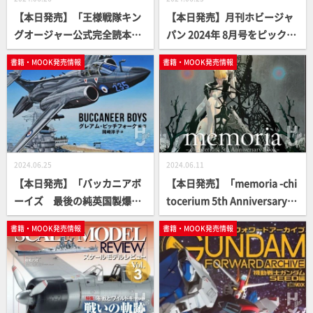
【本日発売】「王様戦隊キン
【本日発売】月刊ホビージャ
グオージャー公式完全読本」
パン 2024年 8月号をピックア
【スーパー戦隊】
ップ！
書籍・MOOK発売情報
書籍・MOOK発売情報
2024.06.25
2024.06.11
【本日発売】「バッカニアボ
【本日発売】「memoria -chi
ーイズ 最後の純英国製爆撃
tocerium 5th Anniversary B
機を飛ばした男たちの物語」
ook-」【5周年記念】
書籍・MOOK発売情報
書籍・MOOK発売情報
【軍事選書シリーズ】