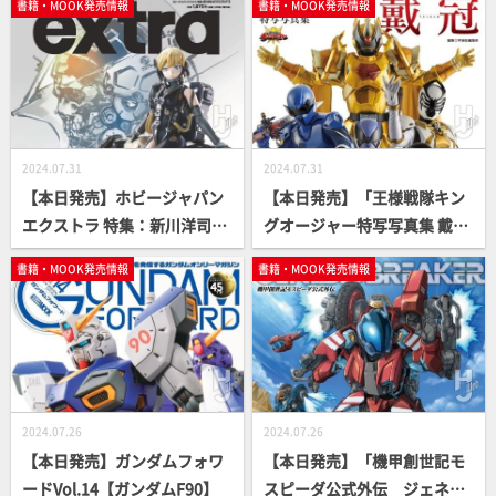
書籍・MOOK発売情報
書籍・MOOK発売情報
2024.07.31
2024.07.31
【本日発売】ホビージャパン
【本日発売】「王様戦隊キン
エクストラ 特集：新川洋司AR
グオージャー特写写真集 戴
TS ＆ CRAFTS【コジマプロダ
冠」【スーパー戦隊】
書籍・MOOK発売情報
書籍・MOOK発売情報
クション】
2024.07.26
2024.07.26
【本日発売】ガンダムフォワ
【本日発売】「機甲創世記モ
ードVol.14【ガンダムF90】
スピーダ公式外伝 ジェネシ