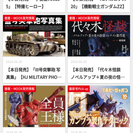
5」【特撮ヒーロー】
20」【機動戦士ガンダムZZ】
書籍・MOOK発売情報
書籍・MOOK発売情報
2024.06.28
2024.06.28
【本日発売】「III号突撃砲 写
【本日発売】「代々木怪談
真集」【HJ MILITARY PHOT
ノベルアップ＋夏の夜の怪談
O ALBUM】
コンテスト傑作選」【怪談ア
書籍・MOOK発売情報
最新号Pick up
ンソロジー】
2024.06.26
2024.06.25