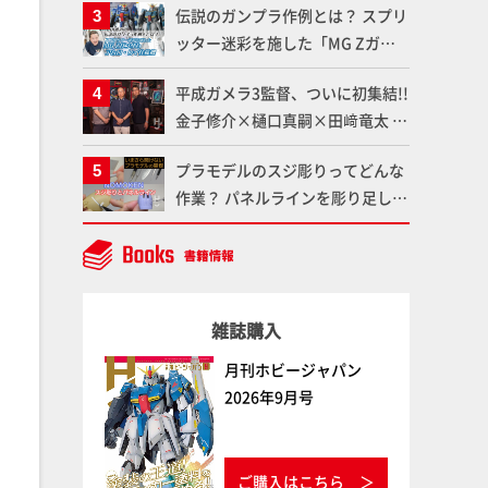
伝説のガンプラ作例とは？ スプリ
品の撮り下ろしでご紹介!!さらに
ッター迷彩を施した「MG Zガン
「大鉄人17」＆「ワンエイト」セ
ダム アムロ・レイ仕様機」をMAX
ット情報もお届け！【超合金の
平成ガメラ3監督、ついに初集結!!
渡辺がふたたび塗る!!【試し読
魂】
金子修介×樋口真嗣×田﨑竜太 4
み】
体のガメラを未来へつなぐ特別鼎
プラモデルのスジ彫りってどんな
談「ガメラ永久保存化プロジェク
作業？ パネルラインを彫り足して
ト FINAL」
作品を映えさせよう！【いまさら
聞けないプラモデルの基礎：スジ
彫りとパネルライン】
雑誌購入
月刊ホビージャパン
2026年9月号
ご購入はこちら