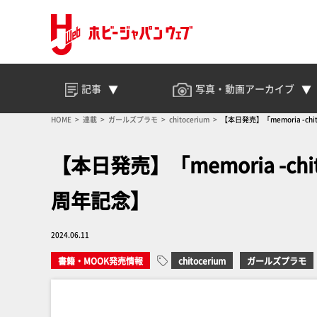
記事
写真・動画
アーカイブ
HOME
連載
ガールズプラモ
chitocerium
【本日発売】「memoria -chito
【本日発売】「memoria -chitoc
周年記念】
2024.06.11
書籍・MOOK発売情報
chitocerium
ガールズプラモ