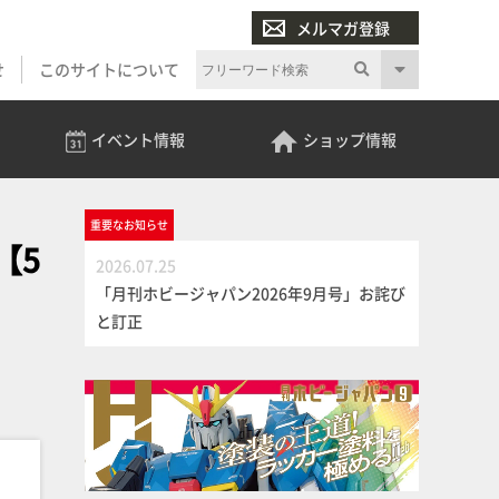
メルマガ登録
せ
このサイトについて
イベント
情報
ショップ
情報
重要な
お知らせ
」【5
2026.07.25
「月刊ホビージャパン2026年9月号」お詫び
と訂正