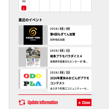
31
1
直近のイベント
2026/
08
/
09
第4回もぎてん加賀
別所地区会館
2026/
08
/
11
岐阜プラモパラダイス 4
各務原市産業文化センター 8F 第...
2026/
08
/
22
2026年夏休みおどんがプラモ
コンテスト
あさぎり町商工コミュニティーセ...