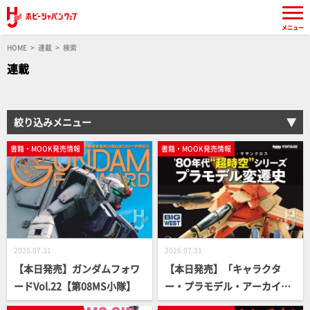
メニュー
HOME
連載
検索
連載
絞り込みメニュー
書籍・MOOK発売情報
書籍・MOOK発売情報
2026.07.31
2026.07.31
【本日発売】ガンダムフォワ
【本日発売】「キャラクタ
ードVol.22【第08MS小隊】
ー・プラモデル・アーカイブ
Vol.002」【超時空シリーズ】