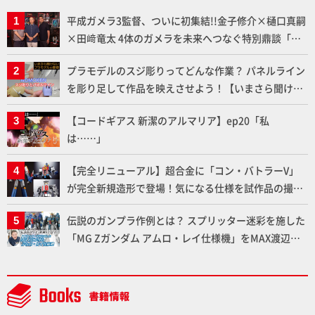
平成ガメラ3監督、ついに初集結!!金子修介×樋口真嗣
×田﨑竜太 4体のガメラを未来へつなぐ特別鼎談「ガ
メラ永久保存化プロジェクト FINAL」
プラモデルのスジ彫りってどんな作業？ パネルライン
を彫り足して作品を映えさせよう！【いまさら聞けな
いプラモデルの基礎：スジ彫りとパネルライン】
【コードギアス 新潔のアルマリア】ep20「私
は……」
【完全リニューアル】超合金に「コン・バトラーV」
が完全新規造形で登場！気になる仕様を試作品の撮り
下ろしでご紹介!!さらに「大鉄人17」＆「ワンエイ
伝説のガンプラ作例とは？ スプリッター迷彩を施した
ト」セット情報もお届け！【超合金の魂】
「MG Zガンダム アムロ・レイ仕様機」をMAX渡辺が
ふたたび塗る!!【試し読み】