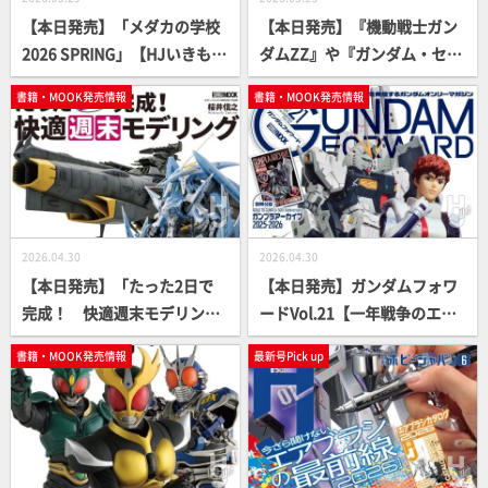
【本日発売】「メダカの学校
【本日発売】『機動戦士ガン
2026 SPRING」【HJいきもの
ダムZZ』や『ガンダム・セン
部】
チネル』の舞台“U.C.0088年
書籍・MOOK発売情報
書籍・MOOK発売情報
～0089年”のガンプラ作例特
集！「月刊ホビージャパン20
26年7月号」の内容をピック
アップしてご紹介
2026.04.30
2026.04.30
【本日発売】「たった2日で
【本日発売】ガンダムフォワ
完成！ 快適週末モデリン
ードVol.21【一年戦争のエー
グ」【桜井信之】
スパイロット】
書籍・MOOK発売情報
最新号Pick up