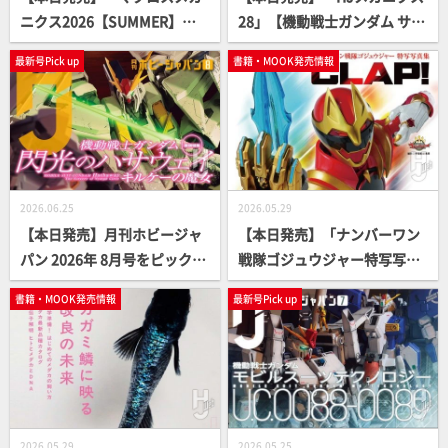
ニクス2026【SUMMER】」
28」【機動戦士ガンダム サン
【VF-1 バルキリー】
ダーボルト】
最新号Pick up
書籍・MOOK発売情報
2026.06.25
2026.05.29
【本日発売】月刊ホビージャ
【本日発売】「ナンバーワン
パン 2026年 8月号をピックア
戦隊ゴジュウジャー特写写真
ップ！
集 CLAP！」【スーパー戦
書籍・MOOK発売情報
最新号Pick up
隊】
2026.05.29
2026.05.25