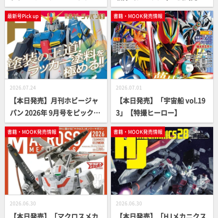
アーカイブ」【ガンダム】
読本」【スーパー戦隊】
最新号Pick up
書籍・MOOK発売情報
2026.07.24
2026.07.01
【本日発売】月刊ホビージャ
【本日発売】「宇宙船 vol.19
パン 2026年 9月号をピックア
3」【特撮ヒーロー】
ップ！
書籍・MOOK発売情報
書籍・MOOK発売情報
2026.06.30
2026.06.30
【本日発売】「マクロスメカ
【本日発売】「HJメカニクス