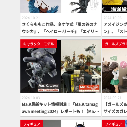
2024.10.21
2024.10.06
さくらももこ作品、タケヤ式『風の谷のナ
アメイジン
ウシカ』、『ヘイロー:リーチ』『エイリア
ン』、『スト
ン:ロムルス』など人気作品のアイテムをチ
介！【海洋堂PI
キャラクターモデル
ガールズプラ
ェック
2024.10.03
2024.09.21
Ma.K最新キット情報到着！「Ma.K.tamag
【ガールズ
awa meeting 2024」レポートも！【Ma.K
サイズのガ
in SF3D】
風景をヴィ
フィギュア
フィギュア