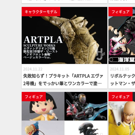
ルモンスターズGX』から「サイバー・ドラ
ギュア付属
キャラクターモデル
フィギュア
ゴン」が大型スタチューとなって登場
とワクワク
2024.11.22
2024.11.05
失敗知らず！プラキット「ARTPLA エヴァ
リボルテック
2号機」をでっかい筆とワンカラーで塗っ
ットマン・
て仕上げる
ン・ビヨン
フィギュア
フィギュア
をピックアップ