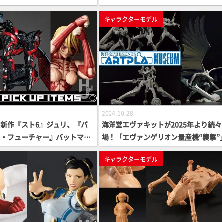
＆ハッチオープンギミック搭載
って赤の金属感と重厚感を見事に再現
キャラクターモデル
のプロダクトをチェック
2024.10.28
新作『スト6』ジュリ、『バ
海洋堂エヴァキットが2025年より続
ザ・フューチャー』バットマ
場！「エヴァンゲリオン量産機“襲撃”
ド、『進撃の巨人』女型の巨人
2月に登場予定！仮設5号機や13号機
キャラクターモデル
【海洋堂PICK UP ITEMS】
進行中