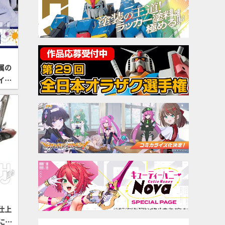
属の
イト
イプ
仕上
によ