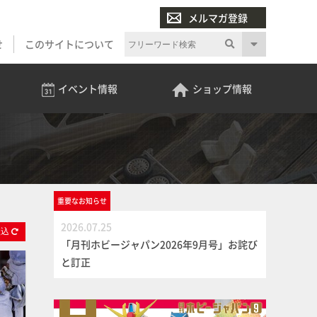
メルマガ登録
せ
このサイトについて
イベント
情報
ショップ
情報
重要な
お知らせ
2026.07.25
絞
込
「月刊ホビージャパン2026年9月号」お詫び
と訂正