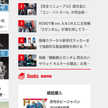
塗料を使ってより金属感を増した
【完全リニューアル】超合金に
仕上がりに!!【試し読み】
「コン・バトラーV」が完全新規
造形で登場！気になる仕様を試作
ト化
ROBOT魂 ver. A.N.I.M.E.に主役機
品の撮り下ろしでご紹介!!さらに
。シュ
「Zガンダム」が満を持してライ
「大鉄人17」＆「ワンエイト」セ
って
ンナップ！ウェイブライダーへの
ット情報もお届け！【超合金の
版権カラーから新世代ラッカーま
変形、劇中どおりのプロポーショ
魂】
で独創的な製品開発を続ける「ガ
ンを再現【機動戦士Zガンダム】
イアノーツ」に塗料開発の裏側と
映画『機動戦士ガンダム 閃光のハ
ラッカー塗料の未来についてイン
サウェイ キルケーの魔女』の見放
タビュー！
題配信が8月31日（月）よりスタ
ート！Prime Videoで国内独占配
信
い
雑誌購入
登
11月
月刊ホビージャパン
2026年9月号