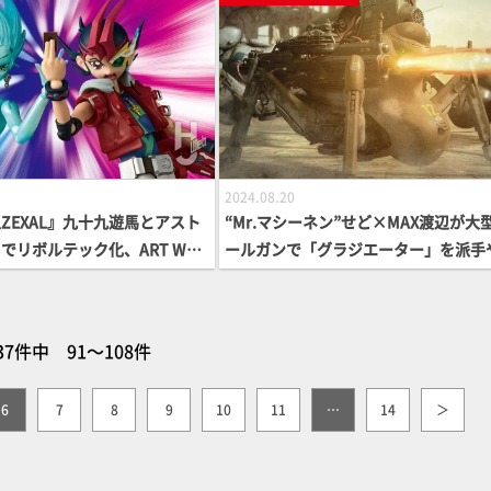
2024.08.20
ZEXAL』九十九遊馬とアスト
“Mr.マシーネン”せど×MAX渡辺が大
でリボルテック化、ART WOR
ールガンで「グラジエーター」を派手
TER「ブラック・マジシャン」が
にカスタム！【Ma.K. in SF3D】
ションフィギュア第2弾情報
】
37件中 91～108件
6
7
8
9
10
11
…
14
＞