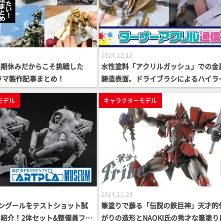
2024.12.12
長期休みだからこそ挑戦した
水性塗料「アクリルガッシュ」での金
ラマ製作記事まとめ！
鋳造表面、ドライブラシによるハイラ
の表現に注目！海洋堂ARTPLA「スレ
モデル
キャラクターモデル
ニール」を塗装
2024.11.24
』カングールをテストショット試
筆塗りで蘇る「伝説の鉄巨神」天才的
紹介！2体セット&整備員フィ
がりの造形とNAOKI氏の秀才な筆塗り