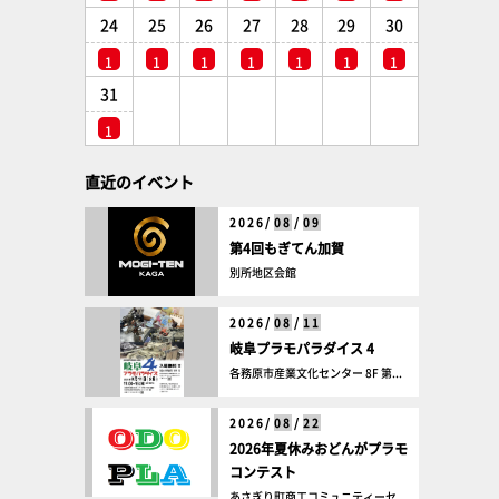
24
25
26
27
28
29
30
1
1
1
1
1
1
1
31
1
直近のイベント
2026/
08
/
09
第4回もぎてん加賀
別所地区会館
2026/
08
/
11
岐阜プラモパラダイス 4
各務原市産業文化センター 8F 第...
2026/
08
/
22
2026年夏休みおどんがプラモ
コンテスト
あさぎり町商工コミュニティーセ...