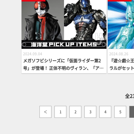
2024.09.04
2024.08.26
メガソフビシリーズに「仮面ライダー第2
『遊☆戯☆王
号」が登場！ 正体不明のヴィラン、「アー
ラルがセット
カム・ナイト」が必殺の銃を手に堂々復
KS MONS
活!!【海洋堂PICK UP ITEMS】
登場！コレク
も【遊戯王
全2
＜
1
2
3
4
5