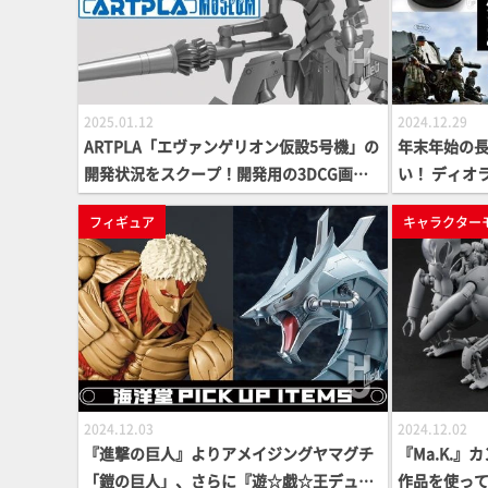
2025.01.12
2024.12.29
ARTPLA「エヴァンゲリオン仮設5号機」の
年末年始の
開発状況をスクープ！開発用の3DCG画像
い！ ディオ
で各構造をご紹介
フィギュア
キャラクター
2024.12.03
2024.12.02
『進撃の巨人』よりアメイジングヤマグチ
『Ma.K.
「鎧の巨人」、さらに『遊☆戯☆王デュエ
作品を使って