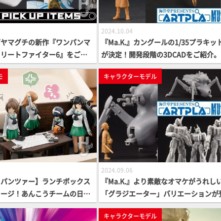
2024.10.04
グヤマグチの新作『ワンパンマ
『Ma.K.』カングールの1/35プラキッ
リートファイター6』をご紹
が決定！開発段階の3DCADをご紹介
CK UP ITEMS】
トゥルムケーファーもより魅力的にな
モ
キャラクターモデル
再登場!【海洋堂ARTPLA】
2024.09.06
＆パンツァー】ランチボックス
『Ma.K.』より素敵なオマケがうれし
レージ！あんこうチームの日常
「グラジエーター」バリエーションが
ネットで製作
場！『P2』仕様イングラム2&3号機は
キャラクターモデル
出動！【ARTPLA】