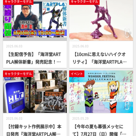
キャラクターモデル
キャラクターモデル
をチェックしてみよう【ター
ーション」の細部をチェッ
ナーアクリル通信】
ク！6月13日（金）より予約
開始
2025.06.03
2025.06.03
【生配信予告】「海洋堂ART
【10cmに思えないハイクオ
PLA解体新書」発売記念！人
リティ】「海洋堂ARTPLA解
気筆塗りモデラー・清水圭が
体新書」付属キット「ARTPL
キャラクターモデル
イベント
付録の「エヴァ初号機」を生
A SCULPTURE WORKS エヴ
塗装配信！【YouTube】
ァンゲリオン初号機 リミテッ
ドカラー」を組み立てレビュ
ー！
2025.06.03
2025.05.29
【付録キット作例展示中】本
【今年の夏も幕張メッセに
日発売『海洋堂ARTPLA解体
て】7月27日（日）開催「ワ