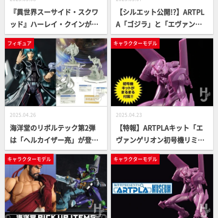
『異世界スーサイド・スクワ
【シルエット公開!?】ARTPL
ッド』ハーレイ・クインがリ
A「ゴジラ」と「エヴァンゲ
ボルテック＆1/7スケールフィ
リオン第13号機」のプラキッ
フィギュア
キャラクターモデル
ギュアになって堂々登場！ハ
トが企画進行中！原型師・松
ーレイの魅力を味わい尽く
村しのぶのコメントも掲載
せ！
2025.04.26
2025.04.23
海洋堂のリボルテック第2弾
【特報】ARTPLAキット「エ
は「ヘルカイザー亮」が登
ヴァンゲリオン初号機リミテ
場！メガハウス「MONSTERS
ッドカラー」が付録！ ARTPL
キャラクターモデル
キャラクターモデル
CHRONICLE」も絶賛進行中
Aのすべてがわかる『ARTPLA
【遊☆戯☆王デュエルモンス
解体新書』発売決定！
ターズGX】