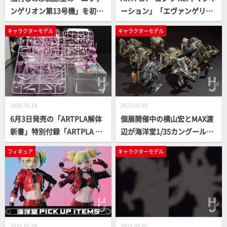
ンゲリオン第13号機」を初
ーション」「エヴァンゲリオ
め、エヴァ「ARTPLA」が多
ン第13号機」がお披露目！松
キャラクターモデル
キャラクターモデル
数展示！／「グラジエーター
村しのぶ氏が原型を担当キッ
G1/G2＆スマイルエディ・ア
トが2種登場【海洋堂／静岡
ムゼル」も会場初公開【海洋
ホビーショー2025】
堂／静岡ホビーショー2025】
2025.05.14
2025.05.09
6月3日発売の「ARTPLA解体
個展開催中の横山宏とMAX渡
新書」特別付録「ARTPLA SC
辺が海洋堂1/35カングール徹
ULPTURE WORKS エヴァン
底攻略!! 超絶作例とフォトス
フィギュア
キャラクターモデル
ゲリオン初号機リミテッドカ
トーリーをお見逃しなく！
ラー」が静岡ホビーショーで
【Ma.K in SF3D】
初展示！【静岡ホビーショー
2025】
2025.05.08
2025.05.07