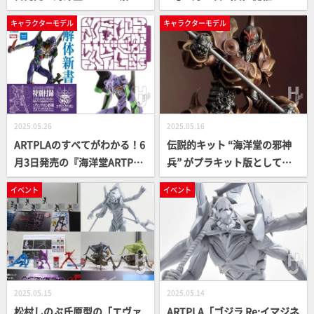
新書』付録「エヴァンゲリオ
ンダーフェスティバル2025
キャラクターモデル
キャラクターモデル
ン初号機リミテッドカラー」
[夏]」入場券が発売開始！出
の作例が「海洋堂ホビーロビ
展ディーラーや配布アイテム
ー東京（ラジオ会館5F）」に
などのイベント情報をチェッ
て展示中
クしよう！
2025.05.26
2025.05.16
ARTPLAのすべてがわかる！6
伝説的キット “海洋堂の邪神
月3日発売の『海洋堂ARTPLA
兵” がプラキット版として凱
解体新書』の魅力をご紹介！
旋。生物的、機械的と異なる
イベント
イベント
付録キット「エヴァンゲリオ
魅力を大森記詩が筆塗りで表
ン初号機リミテッドカラー」
現
に注目!!
2025.05.15
2025.05.14
松村しのぶ氏原型の「エヴァ
ARTPLA「ゴジラ Re:イマジネ