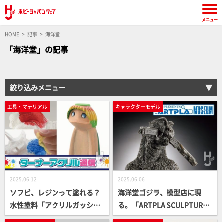
メニュー
HOME
記事
海洋堂
「海洋堂」の記事
絞り込みメニュー
工具・マテリアル
キャラクターモデル
2025.06.12
2025.06.06
ソフビ、レジンって塗れる？
海洋堂ゴジラ、模型店に現
水性塗料「アクリルガッシ
る。「ARTPLA SCULPTURE
ュ」「U-35」で塗装した塗面
WORKS ゴジラ Re:イマジネ