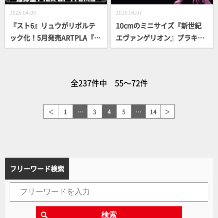
2025.04.09
2025.04.07
『スト6』リュウがリボルテ
10cmのミニサイズ『新世紀
ック化！5月発売ARTPLA『ヱ
エヴァンゲリオン』プラキッ
ヴァンゲリヲン新劇場版:序』
ト開発中！小さくても妥協な
初号機は全長約36cmと大迫
し！「初号機」開発中モデル
力！【海洋堂ピックアップ】
を組み立て＆撮り下ろしレビ
全237件中 55～72件
ュー
＜
1
…
3
4
5
…
14
＞
フリーワード検索
検索