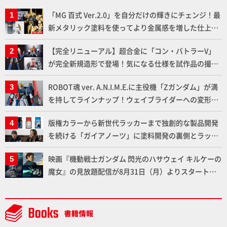
「MG 百式 Ver.2.0」を自分だけの輝きにチェンジ！最
新メタリック塗料を使ってより金属感を増した仕上が
りに!!【試し読み】
【完全リニューアル】超合金に「コン・バトラーV」
が完全新規造形で登場！気になる仕様を試作品の撮り
下ろしでご紹介!!さらに「大鉄人17」＆「ワンエイ
ROBOT魂 ver. A.N.I.M.E.に主役機「Zガンダム」が満
ト」セット情報もお届け！【超合金の魂】
を持してラインナップ！ウェイブライダーへの変形、
劇中どおりのプロポーションを再現【機動戦士Zガン
版権カラーから新世代ラッカーまで独創的な製品開発
ダム】
を続ける「ガイアノーツ」に塗料開発の裏側とラッカ
ー塗料の未来についてインタビュー！
映画『機動戦士ガンダム 閃光のハサウェイ キルケーの
魔女』の見放題配信が8月31日（月）よりスタート！
Prime Videoで国内独占配信