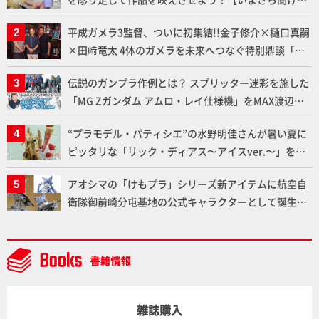
いプラモデルの基礎：スジ彫りとパネルライン】
平成ガメラ3監督、ついに初集結!!金子修介×樋口真嗣
×田﨑竜太 4体のガメラを未来へつなぐ特別鼎談「ガ
メラ永久保存化プロジェクト FINAL」
伝説のガンプラ作例とは？ スプリッター迷彩を施した
「MG Zガンダム アムロ・レイ仕様機」をMAX渡辺が
ふたたび塗る!!【試し読み】
“プラモデル・パティシエ”の水野明佳さんが暑い夏に
ピッタリな「リック・ディアス〜アイスver.〜」を製
作【ガンダムフォワード Vol.11抜粋】
アオシマの「けもプラ」シリーズ新アイテムに航空自
衛隊御前崎分屯基地の公式キャラクターとして誕生し
た「おまねこ」が着任！けもプラ公式サイト限定版と
通常版の2ラインで発売！
雑誌購入