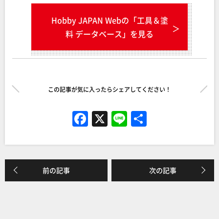
Hobby JAPAN Webの「工具＆塗
料 データベース」を見る
この記事が気に入ったらシェアしてください！
F
X
Li
共
a
n
有
c
e
e
前の記事
次の記事
b
o
o