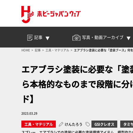
記事
写真・動画
アーカイブ
HOME
記事
工具・マテリアル
エアブラシ塗装に必要な「塗装ブース」何を
エアブラシ塗装に必要な「塗
ら本格的なものまで段階に分
ド】
2023.03.29
工具・マテリアル
けんたろう
GSIクレオス
タミ
スプレー、エアブラシでの塗装に必要な塗装環境アイテム 模型作りが楽