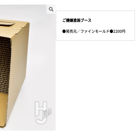
ご機嫌塗装ブース
●発売元／ファインモールド●2200円