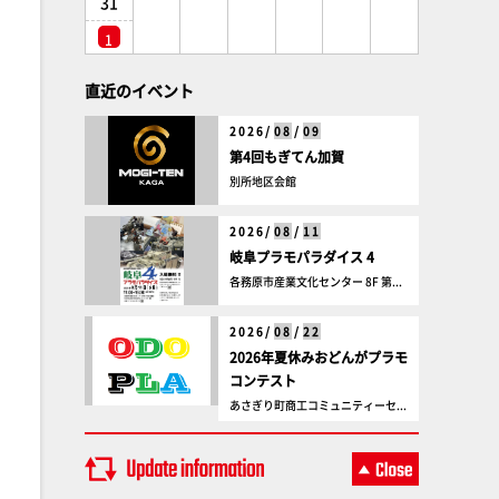
31
1
直近のイベント
2026/
08
/
09
第4回もぎてん加賀
別所地区会館
2026/
08
/
11
岐阜プラモパラダイス 4
各務原市産業文化センター 8F 第...
2026/
08
/
22
2026年夏休みおどんがプラモ
コンテスト
あさぎり町商工コミュニティーセ...