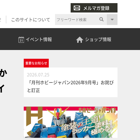
メルマガ登録
せ
このサイトについて
イベント
情報
ショップ
情報
重要な
お知らせ
か
2026.07.25
「月刊ホビージャパン2026年9月号」お詫び
イ
と訂正