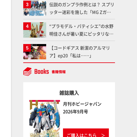
伝説のガンプラ作例とは？ スプリ
談「ガメラ永久保存化プロジェク
ッター迷彩を施した「MG Zガン
ト FINAL」
ダム アムロ・レイ仕様機」をMAX
“プラモデル・パティシエ”の水野
渡辺がふたたび塗る!!【試し読
明佳さんが暑い夏にピッタリな
み】
「リック・ディアス〜アイス
【コードギアス 新潔のアルマリ
ver.〜」を製作【ガンダムフォワ
ア】ep20「私は……」
ード Vol.11抜粋】
雑誌購入
月刊ホビージャパン
2026年9月号
ご購入はこちら