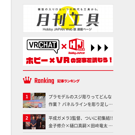
プラモデルのスジ彫りってどんな
作業？ パネルラインを彫り足して
作品を映えさせよう！【いまさら
平成ガメラ3監督、ついに初集結!!
聞けないプラモデルの基礎：スジ
金子修介×樋口真嗣×田﨑竜太 4
彫りとパネルライン】
体のガメラを未来へつなぐ特別鼎