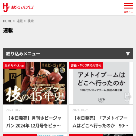
メニュー
HOME
連載
検索
連載
絞り込みメニュー
最新号Pick up
書籍・MOOK発売情報
2024.10.25
2024.10.25
【本日発売】月刊ホビージャ
【本日発売】「アメトイブー
パン 2024年 12月号をピック
ムはどこへ行ったのか 90年
アップ！
代フィギュアブーム、熱狂の