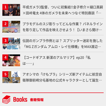
平成ガメラ3監督、ついに初集結!!金子修介×樋口真嗣
×田﨑竜太 4体のガメラを未来へつなぐ特別鼎談「ガ
メラ永久保存化プロジェクト FINAL」
プラモデルのスジ彫りってどんな作業？ パネルライン
を彫り足して作品を映えさせよう！【いまさら聞けな
いプラモデルの基礎：スジ彫りとパネルライン】
伝説のガンプラ作例とは？ スプリッター迷彩を施した
「MG Zガンダム アムロ・レイ仕様機」をMAX渡辺が
ふたたび塗る!!【試し読み】
【コードギアス 新潔のアルマリア】ep20「私
は……」
アオシマの「けもプラ」シリーズ新アイテムに航空自
衛隊御前崎分屯基地の公式キャラクターとして誕生し
た「おまねこ」が着任！けもプラ公式サイト限定版と
通常版の2ラインで発売！