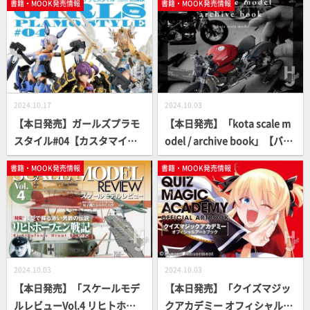
書籍・MOOK発売情報
書籍・MOOK発売情報
舞台裏」【エッセイ】
2024.10.17
2024.10.03
【本日発売】ガールズプラモ
【本日発売】「kota scale m
スタイル#04【カスタマイズ
odel / archive book」【バイ
の可能性】
クモデル】
書籍・MOOK発売情報
書籍・MOOK発売情報
2024.10.03
2024.10.03
【本日発売】「スケールモデ
【本日発売】「クイズマジッ
ルレビューVol.4 リヒトホー
クアカデミー オフィシャルア