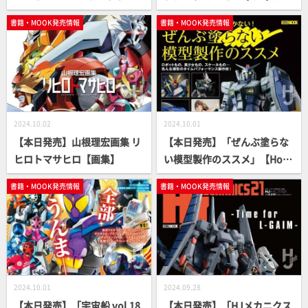
フェン戦記」【スケールモデ
ートブック」【アーケードゲ
書籍・MOOK発売情報
書籍・MOOK発売情報
ル】
ーム】
2024.10.02
2024.10.01
【本日発売】山根理宏画集 リ
【本日発売】「ぜんぶ塗らな
ヒロトマサヒロ【画集】
い模型製作のススメ」【How
To】
書籍・MOOK発売情報
書籍・MOOK発売情報
2024.10.01
2024.09.28
【本日発売】「宇宙船 vol.18
【本日発売】「HJメカニクス