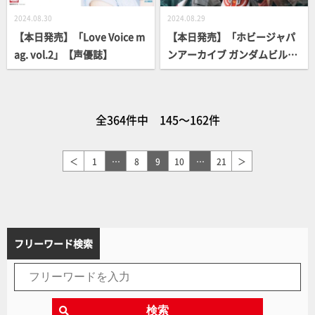
2024.08.30
2024.08.29
【本日発売】「Love Voice m
【本日発売】「ホビージャパ
ag. vol.2」【声優誌】
ンアーカイブ ガンダムビルド
メタバース編」
全364件中 145～162件
＜
1
…
8
9
10
…
21
＞
フリーワード検索
検索