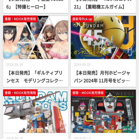
6」【特撮ヒーロー】
21」【重戦機エルガイム】
書籍・MOOK発売情報
最新号Pick up
2024.09.26
2024.09.25
【本日発売】「ギルティプリ
【本日発売】月刊ホビージャ
ンセス モデリングコレクシ
パン 2024年 11月号をピック
ョン」【ガールズプラモ】
アップ！
書籍・MOOK発売情報
書籍・MOOK発売情報
2024.09.18
2024.09.12