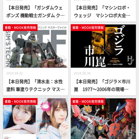
【本日発売】「ガンダムウェ
【本日発売】「マシンロボ・
ポンズ 機動戦士ガンダム クク
ウェッジ マシンロボ大全集
ルス・ドアンの島編」【ガン
[復刻版]」【高精細スキャ
書籍・MOOK発売情報
書籍・MOOK発売情報
ダムMOOK】
ン】
2024.09.02
2024.08.30
【本日発売】「清水圭：水性
【本日発売】「ゴジラ×市川
塗料 筆塗りテクニック マスタ
崑 1977～2006年の現場」
ーファイル SIM'S TECHNIQ
【自伝】
書籍・MOOK発売情報
書籍・MOOK発売情報
UE FILE」【How To】