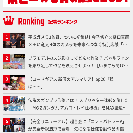
平成ガメラ3監督、ついに初集結!!金子修介×樋口真嗣
×田﨑竜太 4体のガメラを未来へつなぐ特別鼎談「ガ
メラ永久保存化プロジェクト FINAL」
プラモデルのスジ彫りってどんな作業？ パネルライン
を彫り足して作品を映えさせよう！【いまさら聞けな
いプラモデルの基礎：スジ彫りとパネルライン】
【コードギアス 新潔のアルマリア】ep20「私
は……」
伝説のガンプラ作例とは？ スプリッター迷彩を施した
「MG Zガンダム アムロ・レイ仕様機」をMAX渡辺が
ふたたび塗る!!【試し読み】
【完全リニューアル】超合金に「コン・バトラーV」
が完全新規造形で登場！気になる仕様を試作品の撮り