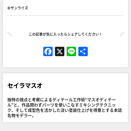
©サンライズ
この記事が気に入ったらシェアしてください！
F
X
Li
共
a
n
有
c
e
e
セイラマスオ
b
o
独特の視点と考察によるディテール工作術“マスオディテー
o
ル”と、作品問わずパーツを使いこなすミキシングテクニッ
ク、そして成型色を活かした淡い塗装仕上げを得意とする本誌
k
名物モデラー。