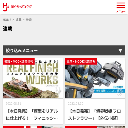
メニュー
HOME
連載
検索
連載
絞り込みメニュー
書籍・MOOK発売情報
書籍・MOOK発売情報
2022.08.31
2022.08.30
【本日発売】「模型をリアル
【本日発売】「境界戦機 フロ
に仕上げる！ フィニッシュ
ストフラワー」【外伝小説】
ワーク虎の巻」【How To】