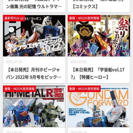
ン画集 光の記憶 ウルトラマン
【コミックス】
ティガ・ダイナ・ガイア編」
最新号Pick up
書籍・MOOK発売情報
【特撮ヒーロー】
2022.07.25
2022.07.01
【本日発売】月刊ホビージャ
【本日発売】「宇宙船vol.17
パン 2022年 9月号をピックア
7」【特撮ヒーロー】
ップ！
書籍・MOOK発売情報
書籍・MOOK発売情報
2022.06.30
2022.06.24