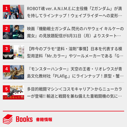
ROBOT魂 ver. A.N.I.M.E.に主役機「Zガンダム」が満
を持してラインナップ！ウェイブライダーへの変形、
劇中どおりのプロポーションを再現【機動戦士Zガン
映画『機動戦士ガンダム 閃光のハサウェイ キルケーの
ダム】
魔女』の見放題配信が8月31日（月）よりスタート！
Prime Videoで国内独占配信
【昨今のプラモ“塗料・溶剤”事情】日本を代表する模
型用塗料「Mr.カラー」やツールメーカーである「GSI
クレオス」が語るラッカー塗料の未来とは？
『モンスターハンター』天空の王者・リオレウスが青
島文化教材社「PLAfig.」にラインナップ！原型・蟹蟲
修造氏の彩色作例で超ハイディテールかつ躍動感に満
多目的戦闘マシン＜コスモキャリア＞からニューカラ
ちた造形をチェック
ーが登場!! 輸送と戦闘を兼ね備えた重戦闘機の気にな
るギミックや各形態を余すところなくご紹介！【ダイ
アクロンワールド】