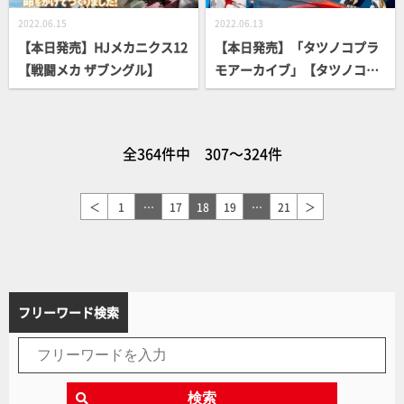
2022.06.15
2022.06.13
【本日発売】HJメカニクス12
【本日発売】「タツノコプラ
【戦闘メカ ザブングル】
モアーカイブ」【タツノコプ
ロ60周年】
全364件中 307～324件
＜
1
…
17
18
19
…
21
＞
フリーワード検索
検索