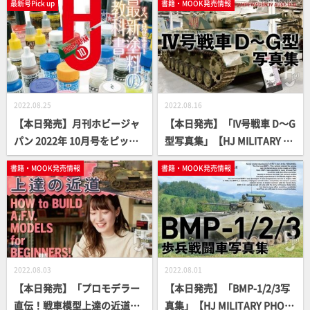
最新号Pick up
書籍・MOOK発売情報
2022.08.25
2022.08.16
【本日発売】月刊ホビージャ
【本日発売】「IV号戦車 D～G
パン 2022年 10月号をピック
型写真集」【HJ MILITARY P
アップ！
HOTO ALBUM】
書籍・MOOK発売情報
書籍・MOOK発売情報
2022.08.03
2022.08.01
【本日発売】「プロモデラー
【本日発売】「BMP-1/2/3写
直伝！戦車模型上達の近道」
真集」【HJ MILITARY PHOT