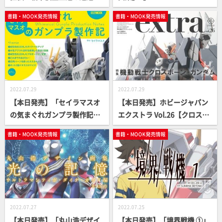
【How To】
O ALBUM】
書籍・MOOK発売情報
書籍・MOOK発売情報
2022.07.29
2022.07.29
【本日発売】「セイラマスオ
【本日発売】ホビージャパン
の気まぐれガンプラ製作記」
エクストラ Vol.26【クロスボ
【How To】
ーン・ガンダム】
書籍・MOOK発売情報
書籍・MOOK発売情報
2022.07.27
2022.07.25
【本日発売】「丸山浩デザイ
【本日発売】「境界戦機 ①」