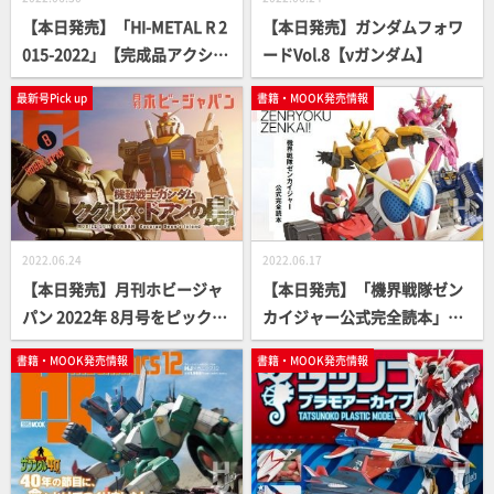
【本日発売】「HI-METAL R 2
【本日発売】ガンダムフォワ
015-2022」【完成品アクショ
ードVol.8【νガンダム】
ンフィギュア】
最新号Pick up
書籍・MOOK発売情報
2022.06.24
2022.06.17
【本日発売】月刊ホビージャ
【本日発売】「機界戦隊ゼン
パン 2022年 8月号をピックア
カイジャー公式完全読本」
ップ！
【スーパー戦隊】
書籍・MOOK発売情報
書籍・MOOK発売情報