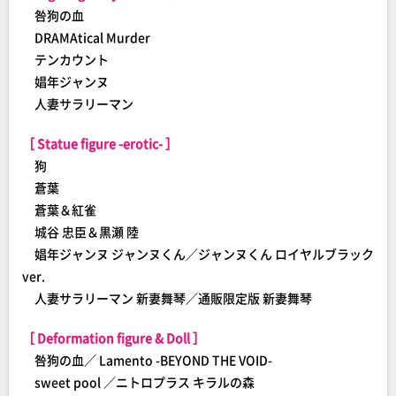
咎狗の血
DRAMAtical Murder
テンカウント
娼年ジャンヌ
人妻サラリーマン
［ Statue figure -erotic- ］
狗
蒼葉
蒼葉＆紅雀
城谷 忠臣＆黒瀬 陸
娼年ジャンヌ ジャンヌくん／ジャンヌくん ロイヤルブラック
ver.
人妻サラリーマン 新妻舞琴／通販限定版 新妻舞琴
［ Deformation figure & Doll ］
咎狗の血／ Lamento -BEYOND THE VOID-
sweet pool ／ニトロプラス キラルの森