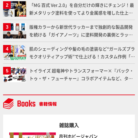
「MG 百式 Ver.2.0」を自分だけの輝きにチェンジ！最
ト」セット情報もお届け！【超合金の魂】
新メタリック塗料を使ってより金属感を増した仕上が
りに!!【試し読み】
版権カラーから新世代ラッカーまで独創的な製品開発
を続ける「ガイアノーツ」に塗料開発の裏側とラッカ
ー塗料の未来についてインタビュー！
肌のシェーディングや髪の毛の塗装など“ガールズプラ
モクオリティアップ術”で仕上げる！カスタム作例「白
騎士ソフィエラ」が完成！【「アルカナディアプラモ
トイライズ 超竜神やトランスフォーマー×『バック・
デルコンテスト」～8月17日（月）11:59まで応募受付
トゥ・ザ・フューチャー』コラボアイテムなど、タカ
中】
ラトミーの注目アイテムをチェック!!【タカラトミー
NEWITEM】
雑誌購入
月刊ホビージャパン