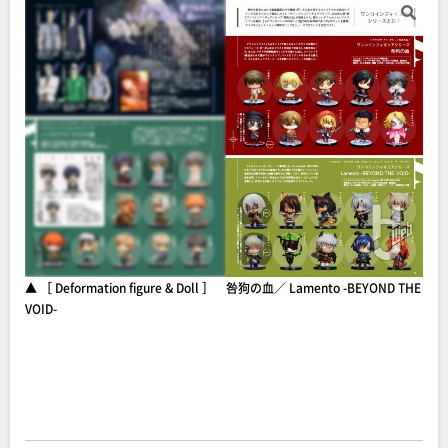
▲ ［ Deformation figure & Doll ］ 咎狗の血／ Lamento -BEYOND THE
VOID-