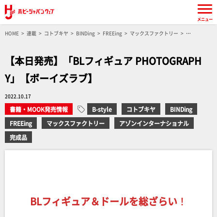
メニュー
HOME
連載
コトブキヤ
BINDing
FREEing
マックスファクトリー
アゾンインターナショナル
B-style
完成品
【本日発売】「BLフィギュア
PHOTOGRAPHY」【ボーイズラブ】
【本日発売】「BLフィギュア PHOTOGRAPH
Y」【ボーイズラブ】
2022.10.17
書籍・MOOK発売情報
B-style
コトブキヤ
BINDing
FREEing
マックスファクトリー
アゾンインターナショナル
完成品
BLフィギュア＆ドールを総ざらい
！