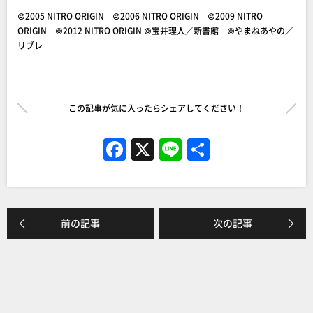
©2005 NITRO ORIGIN ©2006 NITRO ORIGIN ©2009 NITRO
ORIGIN ©2012 NITRO ORIGIN ©宝井理人／新書館 ©やまねあやの／
リブレ
この記事が気に入ったらシェアしてください！
F
X
Li
共
a
n
有
c
e
e
前の記事
次の記事
b
o
o
k