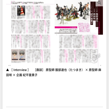
▲ ［ Interview ］ ［鼎談］ 原型師 服部達也（たつまき） × 原型師 麻
田咲 × 企画 紀平亜貴子