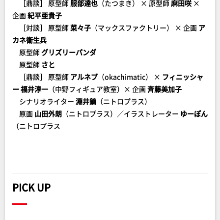
［鼎談］ 原型師
服部達也
（たつまき） × 原型師
麻田咲
×
企画
紀平亜貴子
［対談］ 原型師
菜々子
（マックスファクトリー） × 企画
ア
カネ衛生兵
原型師
グリズリーパンダ
原型師
さと
［鼎談］ 原型師
アルネブ
（okachimatic） ×
フィニッシャ
ー 福井淳一
（中野フィギュア教室）× 企画
斉藤美加子
シナリオライター
淵井鏑
（ニトロプラス）
原画
山田外朗
（ニトロプラス）／イラストレーター
ゆーぽん
（ニトロプラス
PICK UP