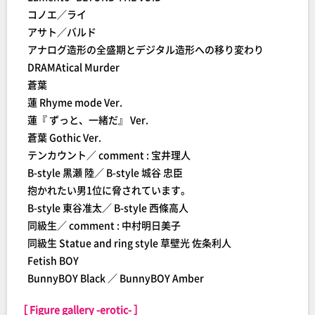
コノエ／ライ
アサト／バルド
アナログ造形の全盛期とデジタル造形への移り変わり
DRAMAtical Murder
蒼葉
蓮 Rhyme mode Ver.
蓮『 ずっと、一緒だ』 Ver.
蒼葉 Gothic Ver.
テンカウント／ comment : 宝井理人
B-style 黒瀬 陸／ B-style 城谷 忠臣
抱かれたい男1位に脅されています。
B-style 東谷准太／ B-style 西條高人
同級生／ comment : 中村明日美子
同級生 Statue and ring style 草壁光 佐条利人
Fetish BOY
BunnyBOY Black ／ BunnyBOY Amber
［ Figure gallery -erotic- ］