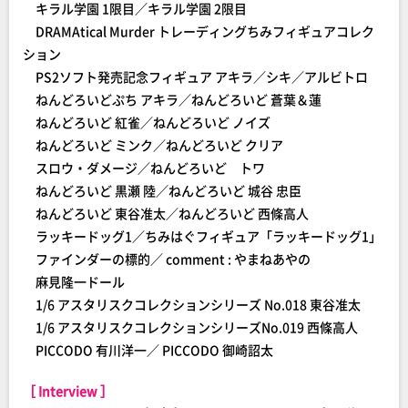
キラル学園 1限目／キラル学園 2限目
DRAMAtical Murder トレーディングちみフィギュアコレク
ション
PS2ソフト発売記念フィギュア アキラ／シキ／アルビトロ
ねんどろいどぷち アキラ／ねんどろいど 蒼葉＆蓮
ねんどろいど 紅雀／ねんどろいど ノイズ
ねんどろいど ミンク／ねんどろいど クリア
スロウ・ダメージ／ねんどろいど トワ
ねんどろいど 黒瀬 陸／ねんどろいど 城谷 忠臣
ねんどろいど 東谷准太／ねんどろいど 西條高人
ラッキードッグ1／ちみはぐフィギュア「ラッキードッグ1」
ファインダーの標的／ comment : やまねあやの
麻見隆一ドール
1/6 アスタリスクコレクションシリーズ No.018 東谷准太
1/6 アスタリスクコレクションシリーズNo.019 西條高人
PICCODO 有川洋一／ PICCODO 御崎詔太
［ Interview ］