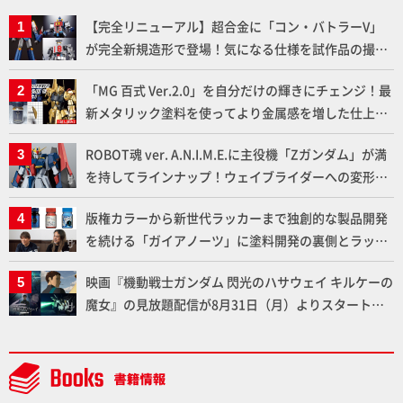
【完全リニューアル】超合金に「コン・バトラーV」
が完全新規造形で登場！気になる仕様を試作品の撮り
下ろしでご紹介!!さらに「大鉄人17」＆「ワンエイ
「MG 百式 Ver.2.0」を自分だけの輝きにチェンジ！最
ト」セット情報もお届け！【超合金の魂】
新メタリック塗料を使ってより金属感を増した仕上が
りに!!【試し読み】
ROBOT魂 ver. A.N.I.M.E.に主役機「Zガンダム」が満
を持してラインナップ！ウェイブライダーへの変形、
劇中どおりのプロポーションを再現【機動戦士Zガン
版権カラーから新世代ラッカーまで独創的な製品開発
ダム】
を続ける「ガイアノーツ」に塗料開発の裏側とラッカ
ー塗料の未来についてインタビュー！
映画『機動戦士ガンダム 閃光のハサウェイ キルケーの
魔女』の見放題配信が8月31日（月）よりスタート！
Prime Videoで国内独占配信