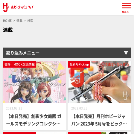
メニュー
HOME
連載
検索
連載
絞り込みメニュー
書籍・MOOK発売情報
最新号Pick up
2023.03.31
2023.03.25
【本日発売】創彩少女庭園 ガ
【本日発売】月刊ホビージャ
ールズモデリングコレクショ
パン 2023年 5月号をピックア
ン【女の子プラキット】
ップ！