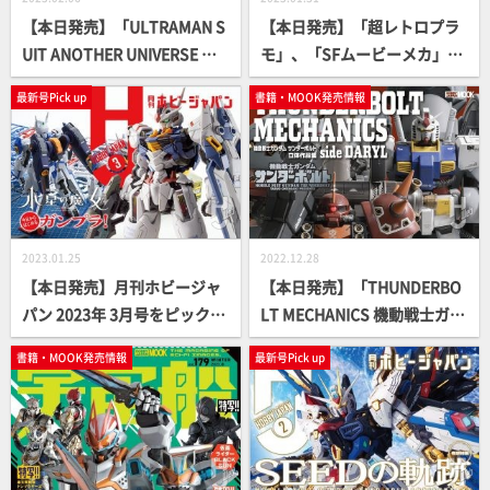
【本日発売】「ULTRAMAN S
【本日発売】「超レトロプラ
UIT ANOTHER UNIVERSE MA
モ」、「SFムービーメカ」、
NIACS」【UAU】
「美少女プラモ」書籍続々登
最新号Pick up
書籍・MOOK発売情報
場！
2023.01.25
2022.12.28
【本日発売】月刊ホビージャ
【本日発売】「THUNDERBO
パン 2023年 3月号をピックア
LT MECHANICS 機動戦士ガン
ップ！
ダム サンダーボルト 立体作品
書籍・MOOK発売情報
最新号Pick up
集 side DARYL」【第2弾】