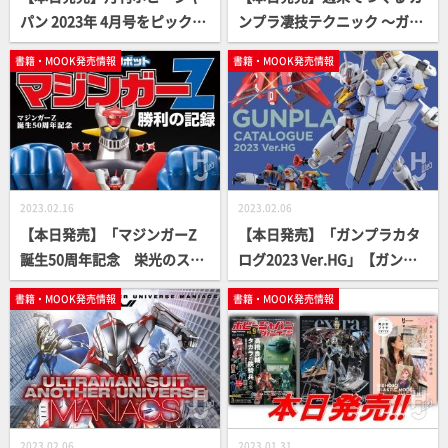
パン 2023年 4月号をピックア
ンプラ凄技テクニック ～ガン
ップ！
プラ簡単フィニッシュのスス
書籍・MOOK発売情報
書籍・MOOK発売情報
メ～ 懐かしのキット編【ガン
プラ How To MOOK】
2023.02.16
2023.02.06
【本日発売】「マジンガーZ
【本日発売】「ガンプラカタ
誕生50周年記念 栄光のスー
ログ2023 Ver.HG」【ガンダ
パーロボット マジンガーZ
ム】
書籍・MOOK発売情報
書籍・MOOK発売情報
勝利の記録」【永井豪】
2023.02.06
2023.01.31