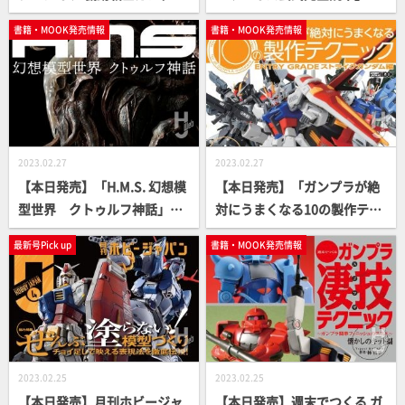
逆襲のシャア編」【逆シャ
【仮面ライダー】
書籍・MOOK発売情報
書籍・MOOK発売情報
ア】
2023.02.27
2023.02.27
【本日発売】「H.M.S. 幻想模
【本日発売】「ガンプラが絶
型世界 クトゥルフ神話」
対にうまくなる10の製作テク
【立体造形ムック】
ニック ENTRY GRADE ストラ
最新号Pick up
書籍・MOOK発売情報
イクガンダム編」【How T
o】
2023.02.25
2023.02.25
【本日発売】月刊ホビージャ
【本日発売】週末でつくる ガ