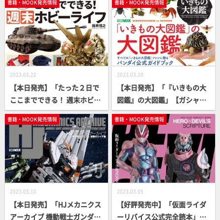
書籍・MOOK発売情報
書籍・MOOK発売情報
2023.03.22
2023.03.10
【本日発売】「たった２日で
【本日発売】「『いきもの大
ここまでできる！ 週末ホビー
図鑑』の大図鑑」【ガシャポ
ライフ」【桜井信之】
ン】
書籍・MOOK発売情報
書籍・MOOK発売情報
2023.03.10
2023.03.05
【本日発売】「HJメカニクス
【好評発売中】「仮面ライダ
アーカイブ 機動戦士ガンダム
ーリバイス公式完全読本」