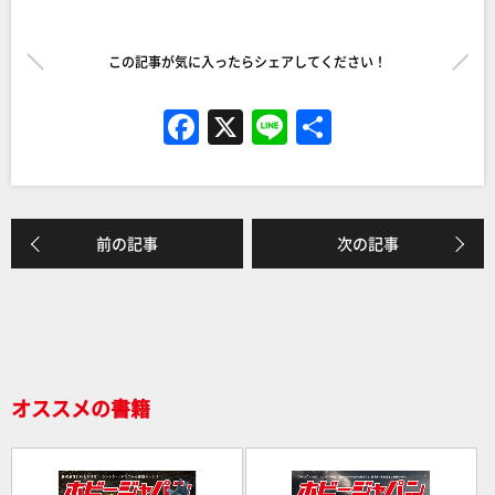
この記事が気に入ったらシェアしてください！
F
X
Li
共
a
n
有
c
e
e
前の記事
次の記事
b
o
o
k
オススメの書籍