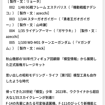
［ 製作・文：リョータ］
002 1/48 0G戦フレーム エステバリス（『機動戦艦ナデシ
コ』）［ 製作・文：azecchi］
003 1/144 スターガオガイガー（『勇者王ガオガイガ
ー』）［ 製作・文：山﨑謙］
004 1/35 ライデンアーマー（『ガサラキ』）［製作・文：
azecchi］
005 1/100 WD-M01 ターンエーガンダム（『∀ガンダ
ム』）［ 製作・文：mick］
秋山徹郎の’80年代フィギュア回顧録 『模型情報』から展開し
た正式版権ガレージキット
思い出しの昭和モデリング・ライフ［第7回］模型工具も自作
したような時代
帰ってきた20世紀「模型」少年 2023年、ウクライナから超巨
大な1/35スカイクレーンが到着!!
F-14の先輩にあたる可変後退翼機、F-111のびっくり新機能と