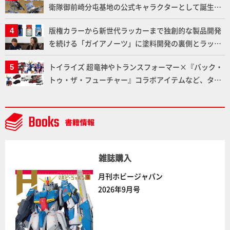
衛隊御前崎分屯基地の公式キャラクターとして誕生し
た「おまねこ」が着任！けもプラ公式サイト限定版と
版権カラーから新世代ラッカーまで独創的な製品開発
通常版の2ラインで発売！
を続ける「ガイアノーツ」に塗料開発の裏側とラッカ
ー塗料の未来についてインタビュー！
トイライズ 超竜神やトランスフォーマー×『バック・
トゥ・ザ・フューチャー』コラボアイテムなど、タカ
ラトミーの注目アイテムをチェック!!【タカラトミー
NEWITEM】
雑誌購入
月刊ホビージャパン
2026年9月号