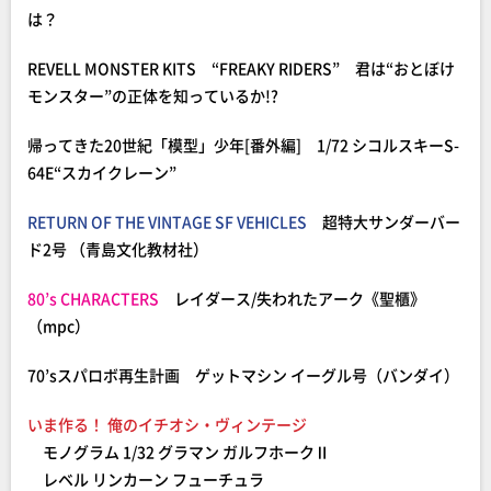
は？
REVELL MONSTER KITS “FREAKY RIDERS” 君は“おとぼけ
モンスター”の正体を知っているか!?
帰ってきた20世紀「模型」少年[番外編] 1/72 シコルスキーS-
64E“スカイクレーン”
RETURN OF THE VINTAGE SF VEHICLES
超特大サンダーバー
ド2号 （青島文化教材社）
80’s CHARACTERS
レイダース/失われたアーク《聖櫃》
（mpc）
70’sスパロボ再生計画 ゲットマシン イーグル号（バンダイ）
いま作る！ 俺のイチオシ・ヴィンテージ
モノグラム 1/32 グラマン ガルフホークⅡ
レベル リンカーン フューチュラ