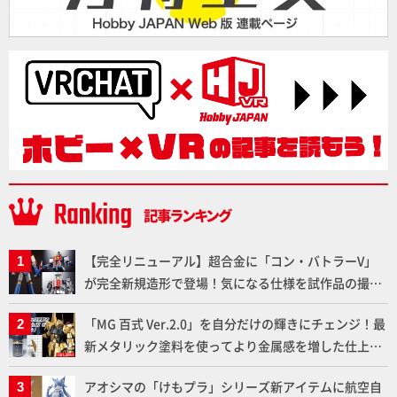
【完全リニューアル】超合金に「コン・バトラーV」
が完全新規造形で登場！気になる仕様を試作品の撮り
下ろしでご紹介!!さらに「大鉄人17」＆「ワンエイ
「MG 百式 Ver.2.0」を自分だけの輝きにチェンジ！最
ト」セット情報もお届け！【超合金の魂】
新メタリック塗料を使ってより金属感を増した仕上が
りに!!【試し読み】
アオシマの「けもプラ」シリーズ新アイテムに航空自