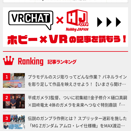
プラモデルのスジ彫りってどんな作業？ パネルライン
を彫り足して作品を映えさせよう！【いまさら聞けな
いプラモデルの基礎：スジ彫りとパネルライン】
平成ガメラ3監督、ついに初集結!!金子修介×樋口真嗣
×田﨑竜太 4体のガメラを未来へつなぐ特別鼎談「ガ
メラ永久保存化プロジェクト FINAL」
伝説のガンプラ作例とは？ スプリッター迷彩を施した
「MG Zガンダム アムロ・レイ仕様機」をMAX渡辺が