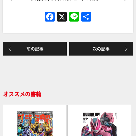
F
X
Li
共
a
n
有
c
e
e
前の記事
次の記事
b
o
o
k
オススメの書籍