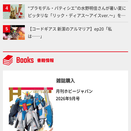
ふたたび塗る!!【試し読み】
“プラモデル・パティシエ”の水野明佳さんが暑い夏に
ピッタリな「リック・ディアス〜アイスver.〜」を製
作【ガンダムフォワード Vol.11抜粋】
【コードギアス 新潔のアルマリア】ep20「私
は……」
雑誌購入
月刊ホビージャパン
2026年9月号