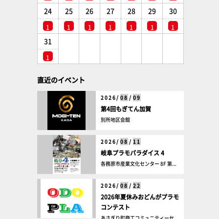
24
25
26
27
28
29
30
1
1
1
1
1
1
1
31
1
直近のイベント
2026/
08
/
09
第4回もぎてん加賀
別所地区会館
2026/
08
/
11
岐阜プラモパラダイス 4
各務原市産業文化センター 8F 第...
2026/
08
/
22
2026年夏休みおどんがプラモ
コンテスト
あさぎり町商工コミュニティーセ...