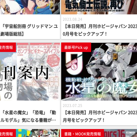
2023.08.24
「宇宙船別冊 グリッドマン ユ
【本日発売】月刊ホビージャパン 2023
【劇場版総括】
0月号をピックアップ！
発売情報
最新号Pick up
2023.07.25
】「水星の魔女」「恐竜」「動
【本日発売】月刊ホビージャパン 2023
ールモデル」気になる書籍が
月号をピックアップ！
発売情報
書籍・MOOK発売情報