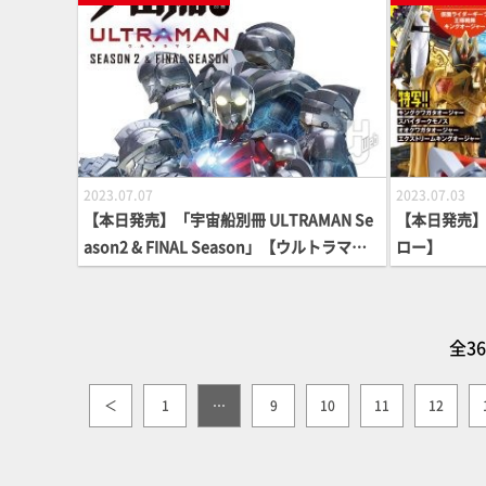
2023.07.07
2023.07.03
【本日発売】「宇宙船別冊 ULTRAMAN Se
【本日発売】
ason2 & FINAL Season」【ウルトラマ
ロー】
ン】
全3
＜
1
…
9
10
11
12