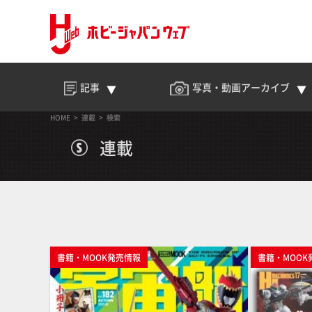
記事
写真・動画
アーカイブ
HOME
連載
検索
連載
書籍・MOOK発売情報
書籍・MOOK