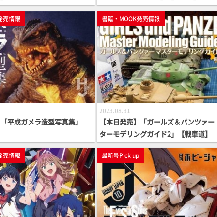
発売情報
書籍・MOOK発売情報
2023.08.31
】「平成ガメラ造型写真集」
【本日発売】「ガールズ＆パンツァー 
】
ターモデリングガイド2」【戦車道】
発売情報
最新号Pick up