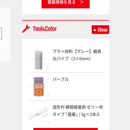
書籍情報を見る
プラ＝材料【グレー】細長
丸パイプ（3×6mm）
パープル
造形村 瞬間接着剤 ゼリー状
タイプ ｢盛着｣ / 3g×3本入