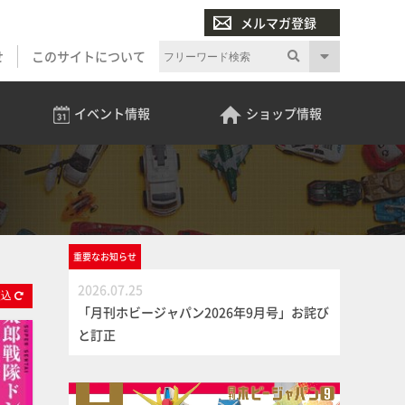
メルマガ登録
せ
このサイトについて
イベント
情報
ショップ
情報
重要な
お知らせ
2026.07.25
絞
込
「月刊ホビージャパン2026年9月号」お詫び
と訂正