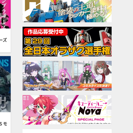
ーズ
S モ