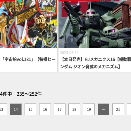
2023.06.30
「宇宙船vol.181」【特撮ヒー
【本日発売】HJメカニクス16【機動
ンダム ジオン脅威のメカニズム】
64件中 235～252件
13
14
15
16
17
18
19
…
21