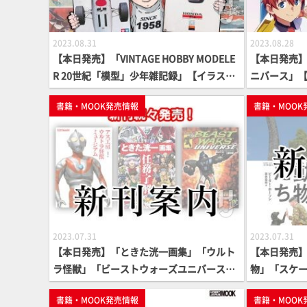
2023.08.31
2023.08.28
【本日発売】「VINTAGE HOBBY MODELE
【本日発売】
R 20世紀「模型」少年雑記録」【イラスト
ニバース」
コラム】
書籍・MOOK発売情報
書籍・MOOK
2023.07.31
2023.07.31
【本日発売】「ときた洸一画集」「ウルト
【本日発売
ラ怪獣」「ビーストウォーズユニバース」
物」「スケ
見逃せない書籍が続々登場！
続々登場！
書籍・MOOK発売情報
書籍・MOOK