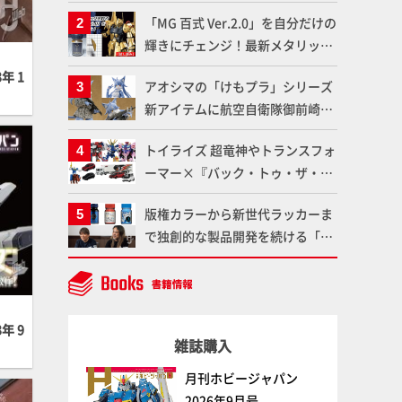
造形で登場！気になる仕様を試作
「MG 百式 Ver.2.0」を自分だけの
品の撮り下ろしでご紹介!!さらに
輝きにチェンジ！最新メタリック
「大鉄人17」＆「ワンエイト」セ
塗料を使ってより金属感を増した
ット情報もお届け！【超合金の
年 1
アオシマの「けもプラ」シリーズ
仕上がりに!!【試し読み】
魂】
新アイテムに航空自衛隊御前崎分
屯基地の公式キャラクターとして
トイライズ 超竜神やトランスフォ
誕生した「おまねこ」が着任！け
ーマー×『バック・トゥ・ザ・フ
もプラ公式サイト限定版と通常版
ューチャー』コラボアイテムな
の2ラインで発売！
版権カラーから新世代ラッカーま
ど、タカラトミーの注目アイテム
で独創的な製品開発を続ける「ガ
をチェック!!【タカラトミー
イアノーツ」に塗料開発の裏側と
NEWITEM】
ラッカー塗料の未来についてイン
タビュー！
年 9
雑誌購入
月刊ホビージャパン
2026年9月号