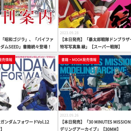
2023.09.28
】「昭和ゴジラ」、「バイファ
【本日発売】「暴太郎戦隊ドンブラザ
ダムSEED」書籍続々登場！
特写写真集 縁」【スーパー戦隊】
発売情報
書籍・MOOK発売情報
2023.09.26
ガンダムフォワードVol.12
【本日発売】「30 MINUTES MISSION
女】
デリングアーカイブ」【30MM】