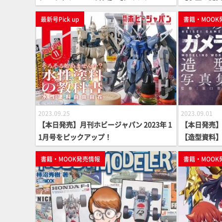
ック第3弾】
最新号Pick up
書籍・MOOK
2023.09.25
2023.09.01
【本日発売】月刊ホビージャパン 2023年 1
【本日発売
1月号をピックアップ！
【造型資料
書籍・MOOK発売情報
書籍・MOOK