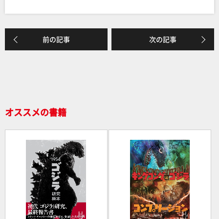
a
n
有
c
e
e
前の記事
次の記事
b
o
o
k
オススメの書籍