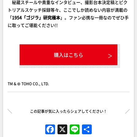
秘蔵スチールや貴重なインタビュー、撮影台本決定稿とピク
トリアルスケッチ採録等々、ここでしか読めない内容が満載の
「
1954「ゴジラ」研究極本
」。ファン必携な一冊なのでぜひ手
に取ってご堪能ください!!
購入はこちら
TM & © TOHO CO., LTD.
この記事が気に入ったらシェアしてください！
F
X
Li
共