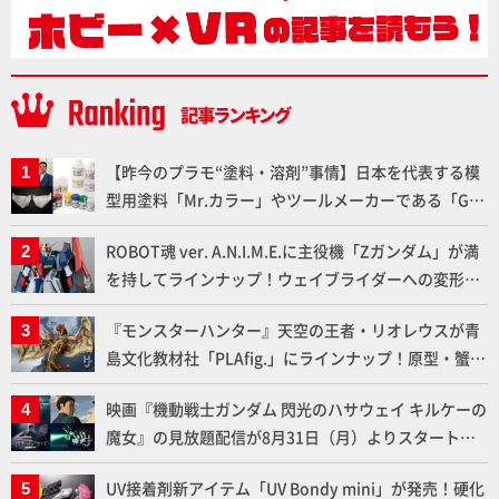
【昨今のプラモ“塗料・溶剤”事情】日本を代表する模
型用塗料「Mr.カラー」やツールメーカーである「GSI
クレオス」が語るラッカー塗料の未来とは？
ROBOT魂 ver. A.N.I.M.E.に主役機「Zガンダム」が満
を持してラインナップ！ウェイブライダーへの変形、
劇中どおりのプロポーションを再現【機動戦士Zガン
『モンスターハンター』天空の王者・リオレウスが青
ダム】
島文化教材社「PLAfig.」にラインナップ！原型・蟹蟲
修造氏の彩色作例で超ハイディテールかつ躍動感に満
映画『機動戦士ガンダム 閃光のハサウェイ キルケーの
ちた造形をチェック
魔女』の見放題配信が8月31日（月）よりスタート！
Prime Videoで国内独占配信
UV接着剤新アイテム「UV Bondy mini」が発売！硬化