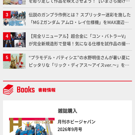
を彫り足して作品を映えさせよう！【いまさら聞けな
いプラモデルの基礎：スジ彫りとパネルライン】
伝説のガンプラ作例とは？ スプリッター迷彩を施した
「MG Zガンダム アムロ・レイ仕様機」をMAX渡辺が
ふたたび塗る!!【試し読み】
【完全リニューアル】超合金に「コン・バトラーV」
が完全新規造形で登場！気になる仕様を試作品の撮り
下ろしでご紹介!!さらに「大鉄人17」＆「ワンエイ
“プラモデル・パティシエ”の水野明佳さんが暑い夏に
ト」セット情報もお届け！【超合金の魂】
ピッタリな「リック・ディアス〜アイスver.〜」を製
作【ガンダムフォワード Vol.11抜粋】
雑誌購入
月刊ホビージャパン
2026年9月号