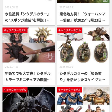
2025.08.21
2025.07.18
水性塗料「シタデルカラー」
東北地方初！「ウォーハンマ
の“スポンジ塗装”を解説！さ
ー仙台」が2025年8月23日
まざまなプラキットに応用で
（土）にオープン！開店から
キャラクターモデル
キャラクターモデル
きる塗装法を習得しよう【ウ
9日間限定の記念商品も販
ォーハンマー ビルド＆ペイン
売！
ティングTIPS集】
2025.07.10
2025.06.16
初めてでも大丈夫！シタデル
シタデルカラーの「染め塗
カラーでミニチュアの顔塗り
り」を活かしたスケイヴンの
の基本をレクチャー！【War
完成作例「ワープスパーク・
キャラクターモデル
キャラクターモデル
hammer ビルド＆ペインティ
ウェポンバッテリー」をご紹
ングTIPS集】
介！武器を選んで作り上げる
ワクワク感！ひと箱でスケイ
ヴンのユニークさを味わおう