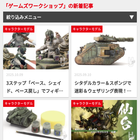
「ゲームズワークショップ」の新着記事
の心境など語ってもらった！
【HJメカニクス28】
絞り込みメニュー
キャラクターモデル
キャラクターモデル
2025.10.09
2025.09.10
3ステップ「ベース、シェイ
シタデルカラー＆スポンジで
ド、ベース戻し」でフィギュ
迷彩＆ウェザリング表現！
アをお手軽塗装！「Leman R
「レマン＝ラス・バトルタン
キャラクターモデル
キャラクターモデル
uss Battle Tank & Lord Sola
ク」戦車を塗りこむ！【ウォ
r Leontus」が完成【ウォー
ーハンマー ビルド＆ペインテ
ハンマー ビルド＆ペインティ
ィングTIPS集】
ングTIPS集】