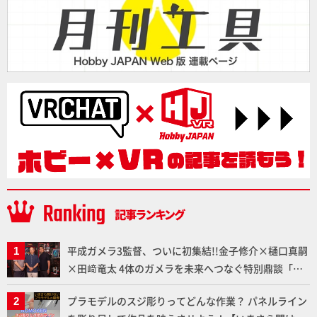
平成ガメラ3監督、ついに初集結!!金子修介×樋口真嗣
×田﨑竜太 4体のガメラを未来へつなぐ特別鼎談「ガ
メラ永久保存化プロジェクト FINAL」
プラモデルのスジ彫りってどんな作業？ パネルライン