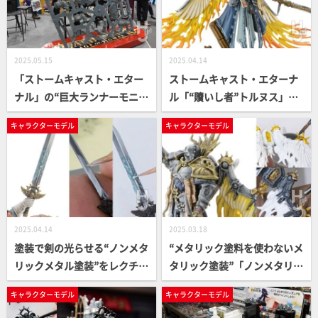
2025.05.15
2025.04.14
「ストームキャスト・エター
ストームキャスト・エターナ
ナル」の“巨大ランナーモニュ
ル「“贖いし者”トルヌス」作
メント”がすごい！シタデルカ
例をご紹介！翼部分を2本の
キャラクターモデル
キャラクターモデル
ラー、WAHAMMER（ウォー
塗料でスピーディーに美しく
ハンマー）新製品の展示など
仕上げる【WE LOVE Warham
「ゲームズワークショップ」
mer】
ブースの様子をお届け！【静
岡ホビーショー2025】
2025.04.14
2025.03.18
塗装で剣の光らせる“ノンメタ
“メタリック塗料を使わないメ
リックメタル塗装”をレクチャ
タリック塗装”「ノンメタリッ
ー。応用すれば光る稲妻のよ
クメタル塗装」のお手軽テク
キャラクターモデル
キャラクターモデル
うなエフェクトも描きこめ
ニックをご紹介！「ウォーハ