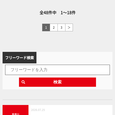
けのアーミーをコレクション
ードゲーム」をゲットしよ
しよう！【新企画「WE LOVE
う！追加コレクションにオス
全48件中 1～18件
Warhammer」始動！】
スメのアイテムも紹介【ウォ
ーハンマー】
1
2
3
＞
フリーワード検索
検索
2026.07.25
重要な