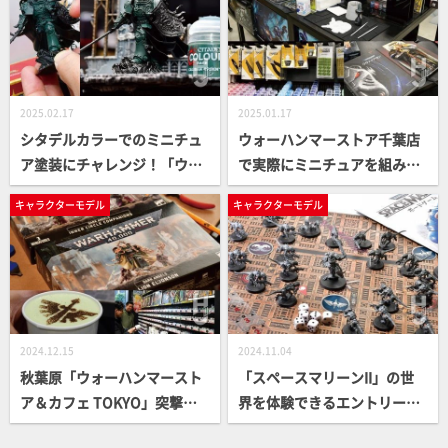
る！【Warhammer ビルド＆
ンマー」ペインティングTIPS
ペインティングTIPS集】
スタート【WE LOVE Warham
mer】
2025.02.17
2025.01.17
シタデルカラーでのミニチュ
ウォーハンマーストア千葉店
ア塗装にチャレンジ！「ウォ
で実際にミニチュアを組み立
ーハンマーストア 神戸三ノ
て！購入したミニチュアをそ
キャラクターモデル
キャラクターモデル
宮」で塗装体験の模様をお届
の場で組んで仲間と一緒にビ
け【WE LOVE Warhammer】
ルドを楽しもう
2024.12.15
2024.11.04
秋葉原「ウォーハンマースト
「スペースマリーンII」の世
ア＆カフェ TOKYO」突撃レ
界を体験できるエントリーセ
ポート！ 公式ストアで自分だ
ット「スペースマリーン：ボ