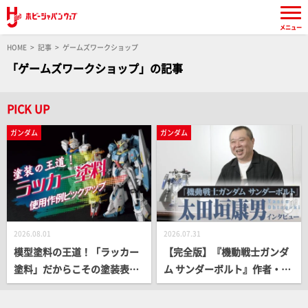
メニュー
HOME
記事
ゲームズワークショップ
「ゲームズワークショップ」の記事
PICK UP
ガンダム
ガンダム
2026.08.01
2026.07.31
模型塗料の王道！「ラッカー
【完全版】『機動戦士ガンダ
塗料」だからこその塗装表現
ム サンダーボルト』作者・太
をプロモデラー作例とともに
田垣康男インタビュー!! クラ
ピックアップ！
イマックスの舞台裏や完結後