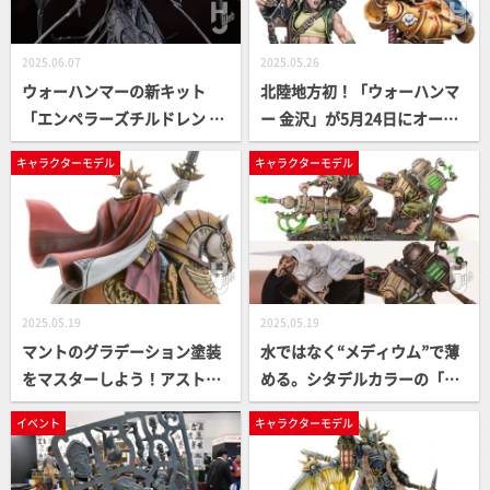
2025.06.07
2025.05.26
ウォーハンマーの新キット
北陸地方初！「ウォーハンマ
「エンペラーズチルドレン フ
ー 金沢」が5月24日にオープ
ルグリム」をピックアップ！
ン！オープン記念の店舗限定
キャラクターモデル
キャラクターモデル
弧を描く胴体、大迫力の翼な
ミニチュア（オープン日から
ど大注目アイテムの造形を詳
9日間限定）も発売中！
しく解説
2025.05.19
2025.05.19
マントのグラデーション塗装
水ではなく“メディウム”で薄
をマスターしよう！アスト
める。シタデルカラーの「染
ラ・ミリタルム「太陽卿レオ
め塗り」テクニックをご紹介
イベント
キャラクターモデル
ントゥス」が完成作例をご覧
【Warhammer ビルド＆ペイ
あれ！【WE LOVE Warhamm
ンティングTIPS集】
er】