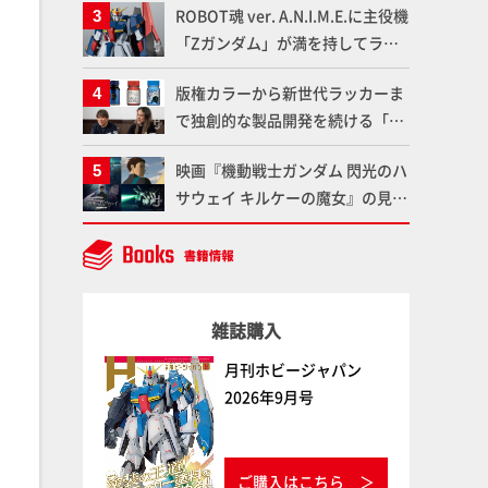
ROBOT魂 ver. A.N.I.M.E.に主役機
品の撮り下ろしでご紹介!!さらに
「Zガンダム」が満を持してライ
「大鉄人17」＆「ワンエイト」セ
ンナップ！ウェイブライダーへの
ット情報もお届け！【超合金の
版権カラーから新世代ラッカーま
変形、劇中どおりのプロポーショ
魂】
で独創的な製品開発を続ける「ガ
ンを再現【機動戦士Zガンダム】
イアノーツ」に塗料開発の裏側と
映画『機動戦士ガンダム 閃光のハ
ラッカー塗料の未来についてイン
サウェイ キルケーの魔女』の見放
タビュー！
題配信が8月31日（月）よりスタ
ート！Prime Videoで国内独占配
信
雑誌購入
月刊ホビージャパン
2026年9月号
ご購入はこちら