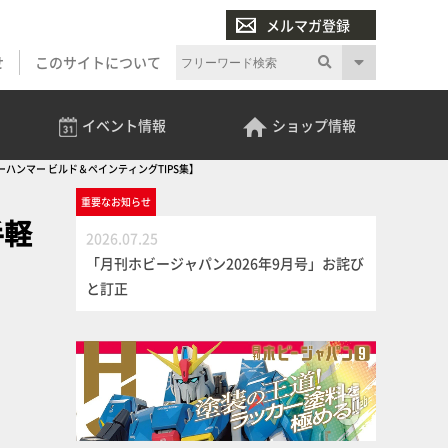
メルマガ登録
せ
このサイトについて
イベント
情報
ショップ
情報
【ウォーハンマー ビルド＆ペインティングTIPS集】
重要な
お知らせ
手軽
2026.07.25
「月刊ホビージャパン2026年9月号」お詫び
と訂正