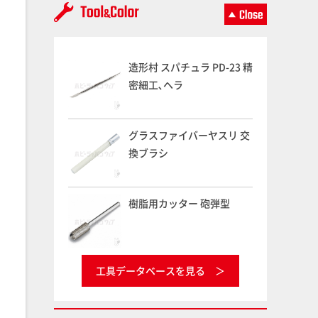
造形村 スパチュラ PD-23 精
密細工､ヘラ
グラスファイバーヤスリ 交
換ブラシ
樹脂用カッター 砲弾型
工具データベースを見る