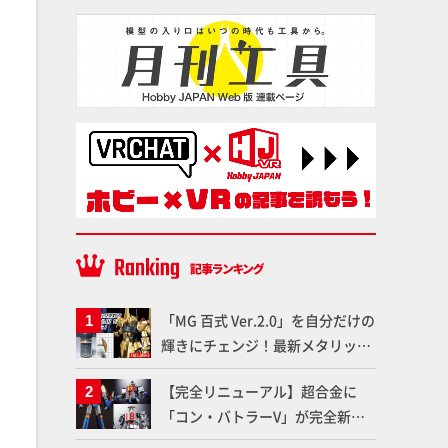
「MG 百式 Ver.2.0」を自分だけの
輝きにチェンジ！最新メタリック
塗料を使ってより金属感を増した
【完全リニューアル】超合金に
仕上がりに!!【試し読み】
「コン・バトラーV」が完全新規
造形で登場！気になる仕様を試作