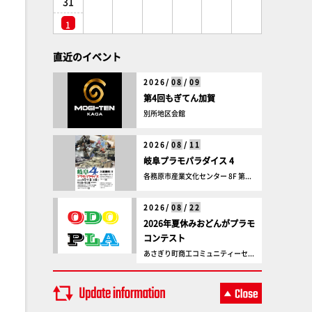
31
1
直近のイベント
2026/
08
/
09
第4回もぎてん加賀
別所地区会館
2026/
08
/
11
岐阜プラモパラダイス 4
各務原市産業文化センター 8F 第...
2026/
08
/
22
2026年夏休みおどんがプラモ
コンテスト
あさぎり町商工コミュニティーセ...