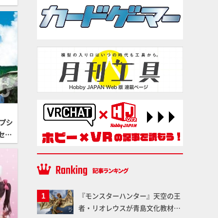
プシ
セサ
12
トセ
『モンスターハンター』天空の王
者・リオレウスが青島文化教材社