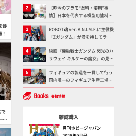
「PLAfig.」にラインナップ！原
【昨今のプラモ“塗料・溶剤”事
型・蟹蟲修造氏の彩色作例で超ハ
情】日本を代表する模型用塗料
イディテールかつ躍動感に満ちた
「Mr.カラー」やツールメーカー
造形をチェック
を診
ROBOT魂 ver. A.N.I.M.E.に主役機
である「GSIクレオス」が語るラ
場！
「Zガンダム」が満を持してライ
ッカー塗料の未来とは？
ンナップ！ウェイブライダーへの
映画『機動戦士ガンダム 閃光のハ
変形、劇中どおりのプロポーショ
サウェイ キルケーの魔女』の見放
ンを再現【機動戦士Zガンダム】
題配信が8月31日（月）よりスタ
フィギュアの製造を一貫して行う
ート！Prime Videoで国内独占配
国内唯一のフィギュア生産工場グ
信
ッドスマイルカンパニーの楽月・
望月工場に突撃！谷本工場長への
インタビューと『PLAMAX AAAヴ
ンダー』の続報も！
スで
雑誌購入
一
月刊ホビージャパン
2026年9月号