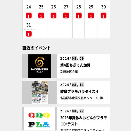
24
25
26
27
28
29
30
1
1
1
1
1
1
1
31
1
直近のイベント
2026/
08
/
09
第4回もぎてん加賀
別所地区会館
2026/
08
/
11
岐阜プラモパラダイス 4
各務原市産業文化センター 8F 第...
2026/
08
/
22
2026年夏休みおどんがプラモ
コンテスト
あさぎり町商工コミュニティーセ...