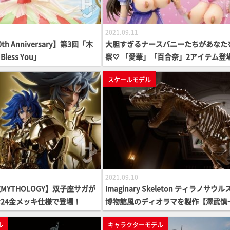
2021.09.11
h Anniversary】第3回「木
大胆すぎるナースバニーたちがあなた
Bless You」
察♡ 「愛華」「百合奈」2アイテム登
スケールモデル
2021.09.10
MYTHOLOGY】双子座サガが
Imaginary Skeleton ティラノサウル
24金メッキ仕様で登場！
博物館風のディオラマを製作【澤武慎
郎】
ル
キャラクターモデル