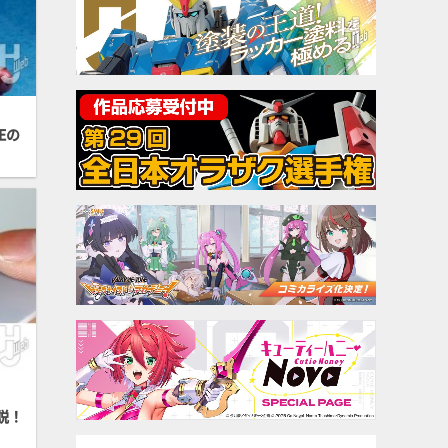
SEの
説！