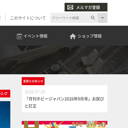
メルマガ登録
せ
このサイトについて
イベント
情報
ショップ
情報
重要な
お知らせ
2026.07.25
絞
込
「月刊ホビージャパン2026年9月号」お詫び
と訂正