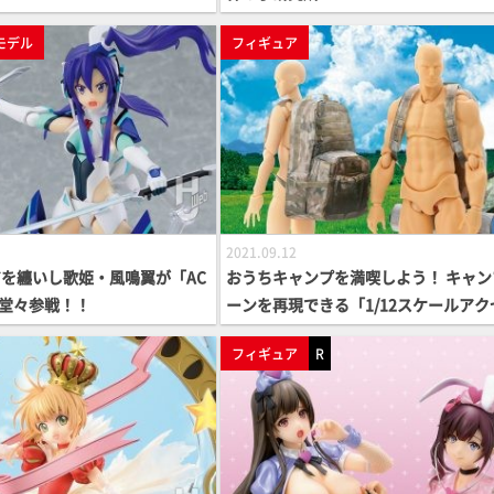
モデル
フィギュア
2021.09.12
を纏いし歌姫・風鳴翼が「AC
おうちキャンプを満喫しよう！ キャン
に堂々参戦！！
ーンを再現できる「1/12スケールアク
リー＆ペーパーディオラマ」発売中！1/
フィギュア
R
スケールキャンプ装備セットA、テン
ットA【ドラゴンホース 1/12】