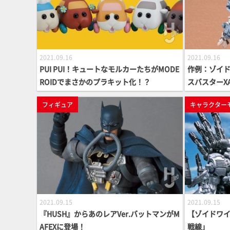
2021.09.16
2021.09.16
PUI PUI！キュートなモルカーたちがMODE
作例：ゾイド
ROIDでまさかのプラキット化！？
スバスターX
ユニット
フィギュア
キャラクター
2021.09.15
2021.09.15
『HUSH』からあのレアVer.バットマンがM
【ゾイドワイ
AFEXに登場！
戦線」