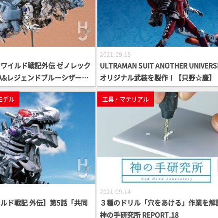
2021.09.15
ワイルド戦記外伝 ゼノレック
ULTRAMAN SUIT ANOTHER UNIVER
A&レジェンドブルーシザース
オリジナル武装を製作！【只野☆慶】
モデル
工具・マテリアル
2021.09.14
ルド戦記 外伝】第5話「共同
３種のドリル「穴をあける」作業を解
神の手研究所 REPORT.18