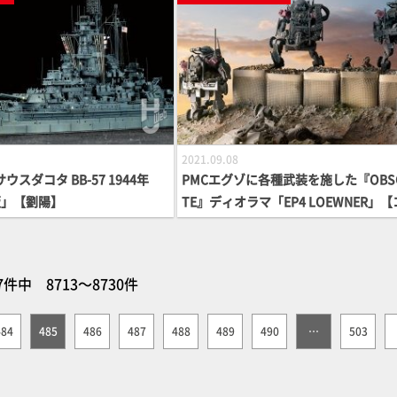
2021.09.08
ウスダコタ BB-57 1944年
PMCエグゾに各種武装を施した『OBS
版」【劉陽】
TE』ディオラマ「EP4 LOEWNER」
マ大隊長】
7件中 8713～8730件
484
485
486
487
488
489
490
…
503