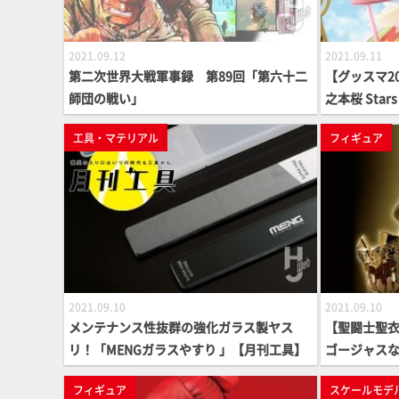
2021.09.12
2021.09.11
第二次世界大戦軍事録 第89回「第六十二
【グッスマ20t
師団の戦い」
之本桜 Stars 
工具・マテリアル
フィギュア
2021.09.10
2021.09.10
メンテナンス性抜群の強化ガラス製ヤス
【聖闘士聖衣
リ！「MENGガラスやすり 」【月刊工具】
ゴージャスな
フィギュア
スケールモデ