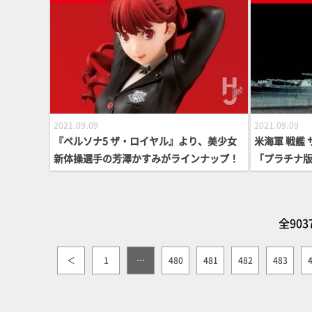
2021.09.09
2021.09.09
『ペルソナ5 ザ・ロイヤル』より、美少女
米海軍 戦艦 サ
新体操選手の芳澤かすみがラインナップ！
「プラチナ
全903
＜
1
…
480
481
482
483