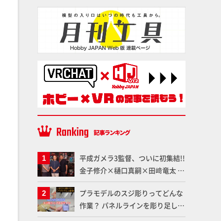
平成ガメラ3監督、ついに初集結!!
金子修介×樋口真嗣×田﨑竜太 4
体のガメラを未来へつなぐ特別鼎
プラモデルのスジ彫りってどんな
談「ガメラ永久保存化プロジェク
作業？ パネルラインを彫り足して
ト FINAL」
作品を映えさせよう！【いまさら