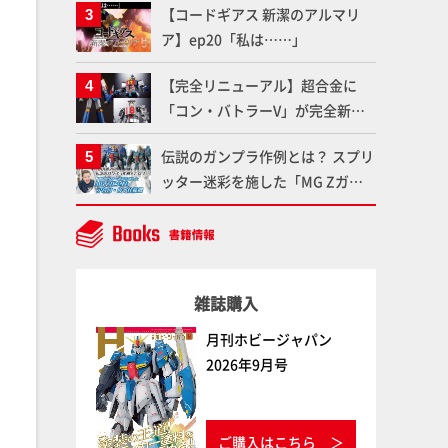
【コードギアス 新潔のアルマリ
聞けないプラモデルの基礎：スジ
ア】ep20「私は……」
彫りとパネルライン】
【完全リニューアル】超合金に
「コン・バトラーV」が完全新規
造形で登場！気になる仕様を試作
伝説のガンプラ作例とは？ スプリ
品の撮り下ろしでご紹介!!さらに
ッター迷彩を施した「MG Zガン
「大鉄人17」＆「ワンエイト」セ
ダム アムロ・レイ仕様機」をMAX
ット情報もお届け！【超合金の
渡辺がふたたび塗る!!【試し読
魂】
み】
雑誌購入
月刊ホビージャパン
2026年9月号
ご購入はこちら