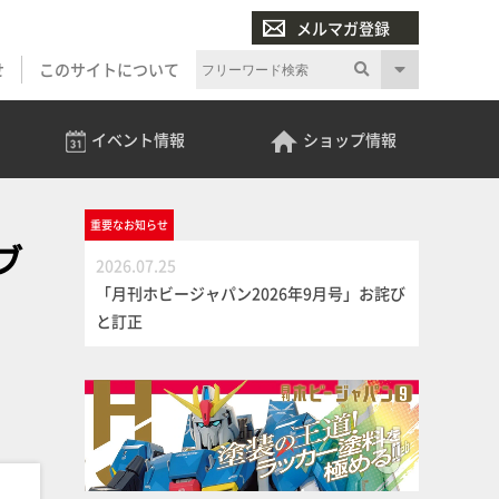
メルマガ登録
せ
このサイトについて
イベント
情報
ショップ
情報
重要な
お知らせ
ブ
2026.07.25
「月刊ホビージャパン2026年9月号」お詫び
と訂正