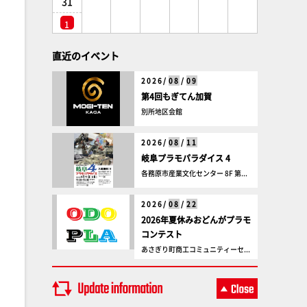
31
1
直近のイベント
2026/
08
/
09
第4回もぎてん加賀
別所地区会館
2026/
08
/
11
岐阜プラモパラダイス 4
各務原市産業文化センター 8F 第...
2026/
08
/
22
2026年夏休みおどんがプラモ
コンテスト
あさぎり町商工コミュニティーセ...