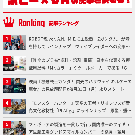
ROBOT魂 ver. A.N.I.M.E.に主役機「Zガンダム」が満
を持してラインナップ！ウェイブライダーへの変形、
劇中どおりのプロポーションを再現【機動戦士Zガン
【昨今のプラモ“塗料・溶剤”事情】日本を代表する模
ダム】
型用塗料「Mr.カラー」やツールメーカーである「GSI
クレオス」が語るラッカー塗料の未来とは？
映画『機動戦士ガンダム 閃光のハサウェイ キルケーの
魔女』の見放題配信が8月31日（月）よりスタート！
Prime Videoで国内独占配信
『モンスターハンター』天空の王者・リオレウスが青
島文化教材社「PLAfig.」にラインナップ！原型・蟹蟲
修造氏の彩色作例で超ハイディテールかつ躍動感に満
フィギュアの製造を一貫して行う国内唯一のフィギュ
ちた造形をチェック
ア生産工場グッドスマイルカンパニーの楽月・望月工