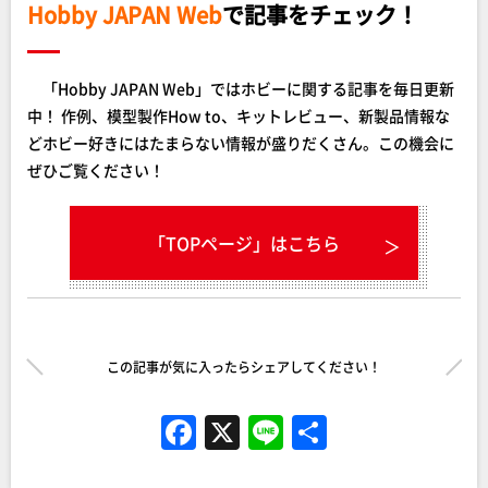
Hobby JAPAN Web
で記事をチェック！
「Hobby JAPAN Web」ではホビーに関する記事を毎日更新
中！ 作例、模型製作How to、キットレビュー、新製品情報な
どホビー好きにはたまらない情報が盛りだくさん。この機会に
ぜひご覧ください！
「TOPページ」はこちら
この記事が気に入ったらシェアしてください！
F
X
Li
共
a
n
有