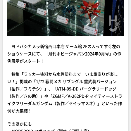
ヨドバシカメラ新宿西口本店 ゲーム館 2Fの入ってすぐ左の
ショウケースにて、「月刊ホビージャパン2024年9月号」の作
例展示がスタート！
特集「ラッカー塗料から水性塗料まで いま筆塗りが楽し
い！」掲載の「1/72 戦闘メカ ザブングル 重武装バージョン
（製作／フミテシ）」、「ATM-09-DD バーグラリードッグ
（製作／きの助）」や「ZGMF／A-262PD-P マイティーストラ
イクフリーダムガンダム（製作／セイラマスオ）」といった作
例が大集結！
そのほかにも