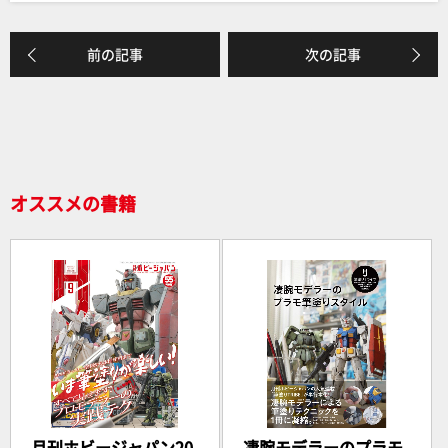
c
e
e
前の記事
次の記事
b
o
o
k
オススメの書籍
月刊ホビージャパン20
凄腕モデラーのプラモ