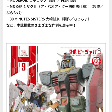
・MODEROID ロボコップ（製作／只野☆慶）
・MS-06R-1 ザクⅡ（ア・バオア・クー防衛隊仕様）（製作／
ぷらシバ）
・30 MINUTES SISTERS 大崎甘奈（製作／むっちょ）
など、本誌掲載のさまざまな作例を展示中！