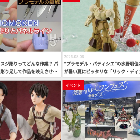
2026.08.08
スジ彫りってどんな作業？ パ
“プラモデル・パティシエ”の水野明佳
を彫り足して作品を映えさせよ
が暑い夏にピッタリな「リック・ディ
さら聞けないプラモデルの基
ス〜アイスver.〜」を製作【ガンダム
イベント
りとパネルライン】
ワード Vol.11抜粋】