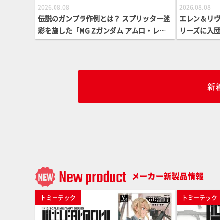
2026.08.08
2026.08.08
伝説のガンプラ作例とは？ スプリッター迷
エレン＆リヴァ
彩を施した「MG Zガンダム アムロ・レイ
リーズに入団
仕様機」をMAX渡辺がふたたび塗る!!【試
いだリラッ
し読み】
人】
新
トミーテック
トミーテック