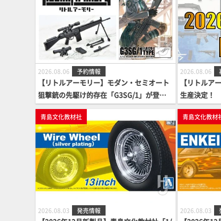
2026.08.06
予約情報
2026.08.06
【リトルアーモリー】モダン・セミオート
【リトルアーモ
狙撃銃の先駆け的存在「G3SG/1」が登
生産決定！
場！
青島文化教材社
青島文化教材
2026.08.03
発売情報
2026.08.03