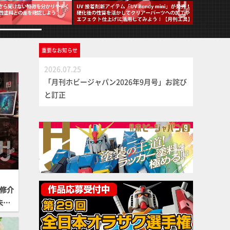
重要な
お知らせ
2026.07.25
「月刊ホビージャパン2026年9月号」お詫び
と訂正
子修介
未来
プロ