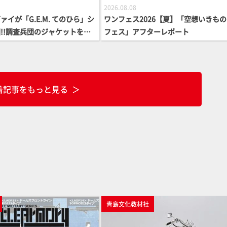
2026.08.08
イが「G.E.M. てのひら」シ
ワンフェス2026【夏】「空想いきも
!!調査兵団のジャケットを脱
フェス」アフターレポート
クスした姿で立体化【進撃の巨
着記事をもっと見る
青島文化教材社