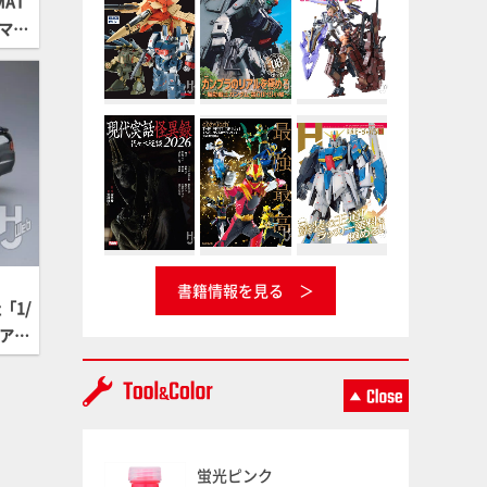
AT
マス
 Or
リエ
場！
書籍情報を見る
「1/
 アバ
蛍光ピンク