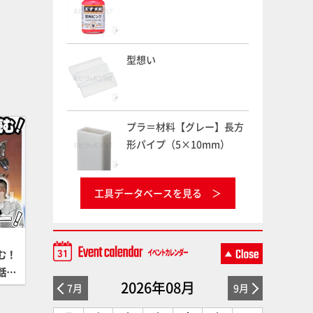
型想い
プラ＝材料【グレー】長方
形パイプ（5×10mm）
工具データベースを見る
む！
話や
2026年08月
7月
9月
X渡