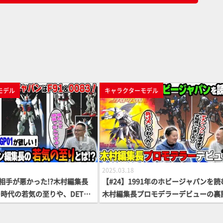
モデル
キャラクターモデル
2025.03.18
う相手が悪かった!?木村編集長
【#24】1991年のホビージャパンを読
時代の若気の至りや、DETON
木村編集長プロモデラーデビューの裏
ガンを猛プッシュするホビージ
ガイアギアの貴重な資料を公開！【MA
1991年を語る！【MAX渡辺の
辺のホビージャパン批評】