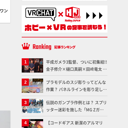
のワン
平成ガメラ3監督、ついに初集結!!
金子修介×樋口真嗣×田﨑竜太 4
体のガメラを未来へつなぐ特別鼎
プラモデルのスジ彫りってどんな
談「ガメラ永久保存化プロジェク
作業？ パネルラインを彫り足して
ト FINAL」
作品を映えさせよう！【いまさら
伝説のガンプラ作例とは？ スプリ
聞けないプラモデルの基礎：スジ
ッター迷彩を施した「MG Zガン
彫りとパネルライン】
ダム アムロ・レイ仕様機」をMAX
【コードギアス 新潔のアルマリ
渡辺がふたたび塗る!!【試し読