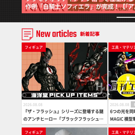
フィギュア
工具・マテリ
2026.08.08
2026.08.08
『ザ・フラッシュ』シリーズに登場する謎
6つの光を同
のアンチヒーロー「ブラックフラッシュ」
MAGIC 
がアメイジングヤマグチに登場！全身から
を丁寧に解説
フィギュア
工具・マテリ
スパークをほとばしらせるコミックのイメ
サイバーパン