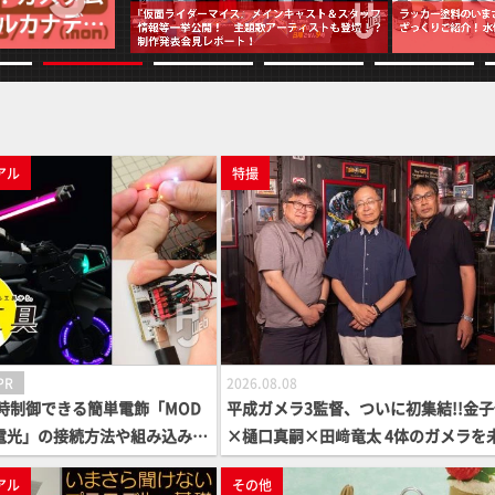
アル
特撮
PR
2026.08.08
時制御できる簡単電飾「MOD
平成ガメラ3監督、ついに初集結!!金
模型電光」の接続方法や組み込み方
×樋口真嗣×田﨑竜太 4体のガメラを
！30MM「アチェルビー」が
へつなぐ特別鼎談「ガメラ永久保存化
アル
その他
ク調に輝く!?
ジェクト FINAL」