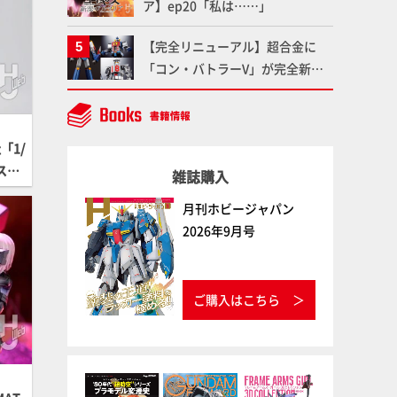
ア】ep20「私は……」
み】
【完全リニューアル】超合金に
「コン・バトラーV」が完全新規
造形で登場！気になる仕様を試作
品の撮り下ろしでご紹介!!さらに
「大鉄人17」＆「ワンエイト」セ
「1/
ット情報もお届け！【超合金の
カスタ
雑誌購入
魂】
月刊ホビージャパン
2026年9月号
ご購入はこちら