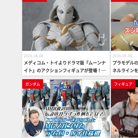
ージそのままに再現【海洋堂PICK UP ITEM
S】
2026.08.08
2026.08.08
メディコム・トイよりドラマ版『ムーンナ
プラモデルの
イト』のアクションフィギュアが登場！全
ネルライン
身白ずくめのコスチュームを忠実に造形！
う！【いま
ガンダム
フィギュア
【MAFEX】
礎：スジ彫