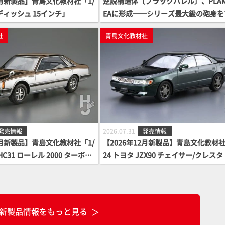
2月新製品】青島文化教材社「1/
逆説構造体〔ブラックバレル〕、PLAM
ディッシュ 15インチ」
EAに形成──シリーズ最大級の砲身を
ターの手で組み上げろ！『Fate/Grand
社
青島文化教材社
der』より、シールダー「マシュ・キ
ライト」がPLAMATEAシリーズに登
発売情報
2026.07.31
発売情報
2月新製品】青島文化教材社「1/
【2026年12月新製品】青島文化教材社
HC31 ローレル 2000 ターボメ
24 トヨタ JZX90 チェイサー/クレスタ
」
ンテ・ルーセント/ツアラー '93」
新製品情報をもっと見る