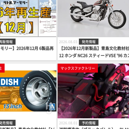
再販情報
2026.08.03
発売情報
リー】2026年12月 6製品再
【2026年12月新製品】青島文化教材社
12 ホンダ NC26 スティードVSE '96 
ムパーツ付き」
社
マックスファクトリー
発売情報
2026.08.01
予約情報