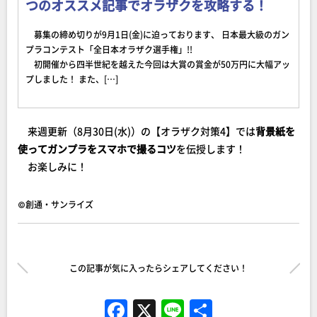
つのオススメ記事でオラザクを攻略する！
募集の締め切りが9月1日(金)に迫っております、 日本最大級のガン
プラコンテスト「全日本オラザク選手権」!!
初開催から四半世紀を越えた今回は大賞の賞金が50万円に大幅アッ
プしました！ また、[…]
来週更新（8月30日(水)）の【オラザク対策4】では
背景紙を
使ってガンプラをスマホで撮るコツ
を伝授します！
お楽しみに！
©創通・サンライズ
この記事が気に入ったらシェアしてください！
F
X
Li
共