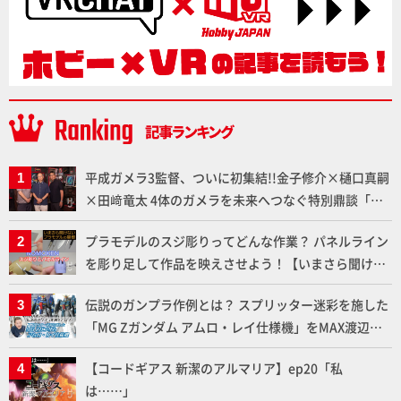
平成ガメラ3監督、ついに初集結!!金子修介×樋口真嗣
×田﨑竜太 4体のガメラを未来へつなぐ特別鼎談「ガ
メラ永久保存化プロジェクト FINAL」
プラモデルのスジ彫りってどんな作業？ パネルライン
を彫り足して作品を映えさせよう！【いまさら聞けな
いプラモデルの基礎：スジ彫りとパネルライン】
伝説のガンプラ作例とは？ スプリッター迷彩を施した
「MG Zガンダム アムロ・レイ仕様機」をMAX渡辺が
ふたたび塗る!!【試し読み】
【コードギアス 新潔のアルマリア】ep20「私
は……」