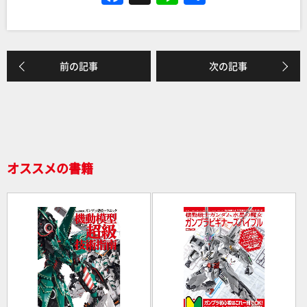
a
n
有
c
e
e
前の記事
次の記事
b
o
o
k
オススメの書籍