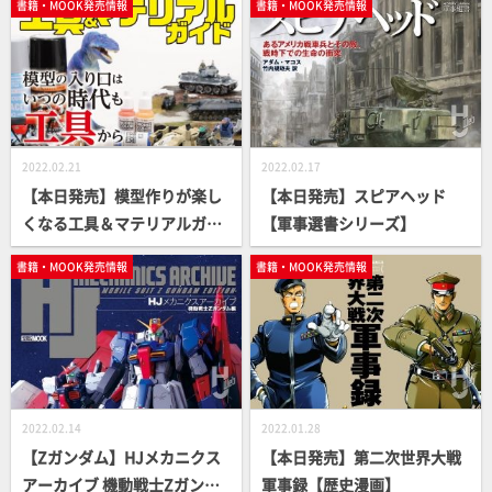
書籍・MOOK発売情報
書籍・MOOK発売情報
メ～ミキシング編【ガンプラ
HowTo MOOK】
2022.02.21
2022.02.17
【本日発売】模型作りが楽し
【本日発売】スピアヘッド
くなる工具＆マテリアルガイ
【軍事選書シリーズ】
ド【月刊工具】
書籍・MOOK発売情報
書籍・MOOK発売情報
2022.02.14
2022.01.28
【Zガンダム】HJメカニクス
【本日発売】第二次世界大戦
アーカイブ 機動戦士Zガンダ
軍事録【歴史漫画】