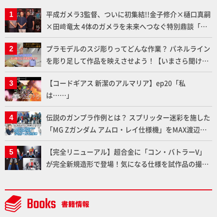
平成ガメラ3監督、ついに初集結!!金子修介×樋口真嗣
×田﨑竜太 4体のガメラを未来へつなぐ特別鼎談「ガ
メラ永久保存化プロジェクト FINAL」
プラモデルのスジ彫りってどんな作業？ パネルライン
を彫り足して作品を映えさせよう！【いまさら聞けな
いプラモデルの基礎：スジ彫りとパネルライン】
【コードギアス 新潔のアルマリア】ep20「私
は……」
伝説のガンプラ作例とは？ スプリッター迷彩を施した
「MG Zガンダム アムロ・レイ仕様機」をMAX渡辺が
ふたたび塗る!!【試し読み】
【完全リニューアル】超合金に「コン・バトラーV」
が完全新規造形で登場！気になる仕様を試作品の撮り
下ろしでご紹介!!さらに「大鉄人17」＆「ワンエイ
ト」セット情報もお届け！【超合金の魂】