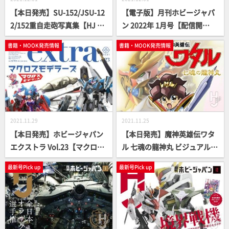
【本日発売】SU-152/JSU-12
【電子版】月刊ホビージャパ
2/152重自走砲写真集【HJ MI
ン 2022年 1月号【配信開
LITARY PHOTO ALBUM】
始！】
書籍・MOOK発売情報
書籍・MOOK発売情報
2021.11.29
2021.11.25
【本日発売】ホビージャパン
【本日発売】魔神英雄伝ワタ
エクストラ Vol.23【マクロス
ル 七魂の龍神丸 ビジュアル＆
モデラーズ】
ストーリー【特別付録付き】
最新号Pick up
最新号Pick up