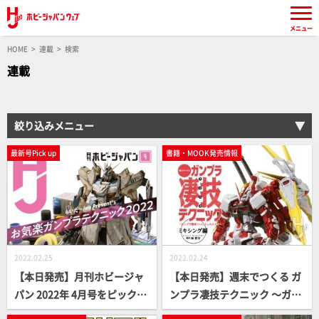
メニュー
HOME
連載
検索
連載
絞り込みメニュー
最新号Pick up
書籍・MOOK発売情報
2022.02.25
2022.02.24
【本日発売】月刊ホビージャ
【本日発売】週末でつくる ガ
パン 2022年 4月号をピックア
ンプラ凄技テクニック ～ガン
ップ！
プラ簡単フィニッシュのスス