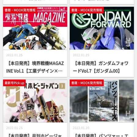
ム編【本日発売】
書籍・MOOK発売情報
書籍・MOOK発売情報
2022.01.25
2022.01.25
【本日発売】境界戦機MAGAZ
【本日発売】ガンダムフォワ
INE Vol.1【工業デザイン×最
ードVol.7【ガンダム00】
新ロボット＝???】
最新号Pick up
書籍・MOOK発売情報
2022.01.25
2022.01.20
【本日発売】月刊ホビージャ
【本日発売】パンツァー・エ