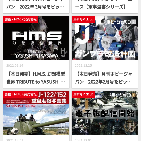
パン 2022年 3月号をピック
ース【軍事選書シリーズ】
アップ！
書籍・MOOK発売情報
最新号Pick up
2022.01.14
2021.12.25
【本日発売】H.M.S. 幻想模型
【本日発売】月刊ホビージャ
世界 TRIBUTE to YASUSHI NI
パン 2022年2月号をピック
RASAWA【立体造形ムック】
アップ！
書籍・MOOK発売情報
最新号Pick up
2021.12.01
2021.12.01