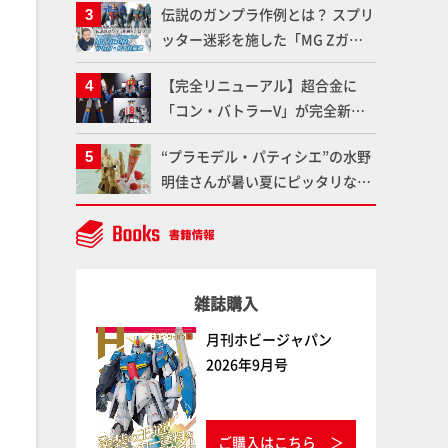
伝説のガンプラ作例とは？ スプリ
聞けないプラモデルの基礎：スジ
ッター迷彩を施した「MG Zガン
彫りとパネルライン】
ダム アムロ・レイ仕様機」をMAX
【完全リニューアル】超合金に
渡辺がふたたび塗る!!【試し読
「コン・バトラーV」が完全新規
み】
造形で登場！気になる仕様を試作
“プラモデル・パティシエ”の水野
品の撮り下ろしでご紹介!!さらに
明佳さんが暑い夏にピッタリな
「大鉄人17」＆「ワンエイト」セ
「リック・ディアス〜アイス
ット情報もお届け！【超合金の
ver.〜」を製作【ガンダムフォワ
魂】
ード Vol.11抜粋】
雑誌購入
月刊ホビージャパン
2026年9月号
ご購入はこちら