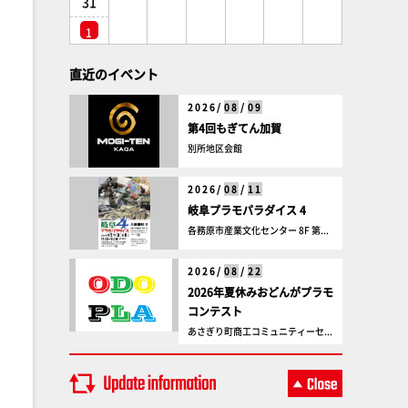
31
1
直近のイベント
2026/
08
/
09
第4回もぎてん加賀
別所地区会館
2026/
08
/
11
岐阜プラモパラダイス 4
各務原市産業文化センター 8F 第...
2026/
08
/
22
2026年夏休みおどんがプラモ
コンテスト
あさぎり町商工コミュニティーセ...