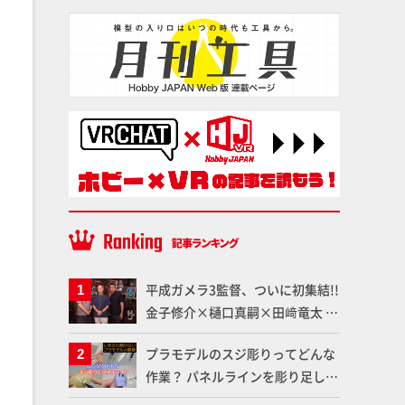
平成ガメラ3監督、ついに初集結!!
金子修介×樋口真嗣×田﨑竜太 4
体のガメラを未来へつなぐ特別鼎
プラモデルのスジ彫りってどんな
談「ガメラ永久保存化プロジェク
作業？ パネルラインを彫り足して
ト FINAL」
作品を映えさせよう！【いまさら