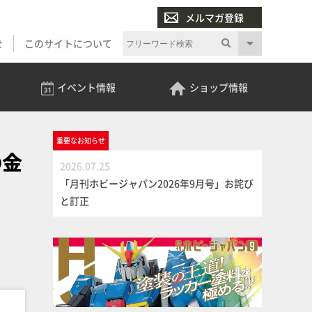
メルマガ登録
せ
このサイトについて
イベント
情報
ショップ
情報
重要な
お知らせ
の金
2026.07.25
「月刊ホビージャパン2026年9月号」お詫び
と訂正