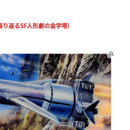
り返るSF人形劇の金字塔!