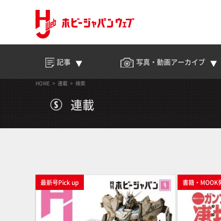
記事
写真・動画
アーカイブ
HOME
連載
検索
連載
最新号Pick up
書籍・MOOK