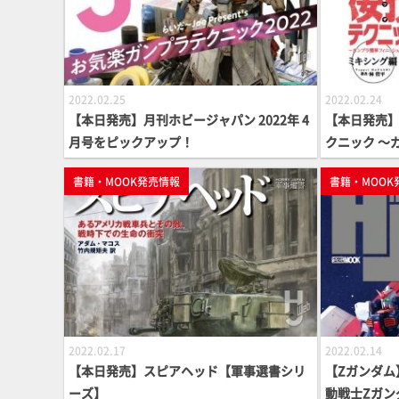
2022.02.25
2022.02.24
【本日発売】月刊ホビージャパン 2022年 4
【本日発売】
月号をピックアップ！
クニック ～
スメ～ミキシ
書籍・MOOK発売情報
書籍・MOOK
OOK】
2022.02.17
2022.02.14
【本日発売】スピアヘッド【軍事選書シリ
【Zガンダム
ーズ】
動戦士Zガン