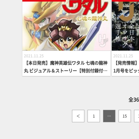
2021.11.25
2021.11.25
【本日発売】魔神英雄伝ワタル 七魂の龍神
【発売情報】
丸 ビジュアル＆ストーリー【特別付録付
1月号をピッ
き】
全3
＜
1
…
15