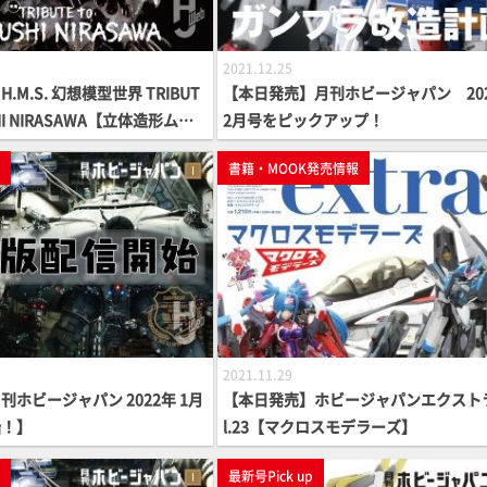
2021.12.25
M.S. 幻想模型世界 TRIBUT
【本日発売】月刊ホビージャパン 20
USHI NIRASAWA【立体造形ムッ
2月号をピックアップ！
p
書籍・MOOK発売情報
2021.11.29
ホビージャパン 2022年 1月
【本日発売】ホビージャパンエクストラ
始！】
l.23【マクロスモデラーズ】
p
最新号Pick up