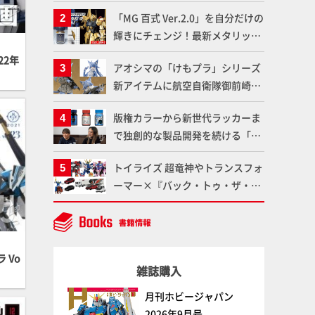
造形で登場！気になる仕様を試作
「MG 百式 Ver.2.0」を自分だけの
品の撮り下ろしでご紹介!!さらに
輝きにチェンジ！最新メタリック
「大鉄人17」＆「ワンエイト」セ
塗料を使ってより金属感を増した
ット情報もお届け！【超合金の
22年
アオシマの「けもプラ」シリーズ
仕上がりに!!【試し読み】
魂】
新アイテムに航空自衛隊御前崎分
屯基地の公式キャラクターとして
版権カラーから新世代ラッカーま
誕生した「おまねこ」が着任！け
で独創的な製品開発を続ける「ガ
もプラ公式サイト限定版と通常版
イアノーツ」に塗料開発の裏側と
の2ラインで発売！
トイライズ 超竜神やトランスフォ
ラッカー塗料の未来についてイン
ーマー×『バック・トゥ・ザ・フ
タビュー！
ューチャー』コラボアイテムな
ど、タカラトミーの注目アイテム
をチェック!!【タカラトミー
NEWITEM】
 Vo
雑誌購入
月刊ホビージャパン
2026年9月号