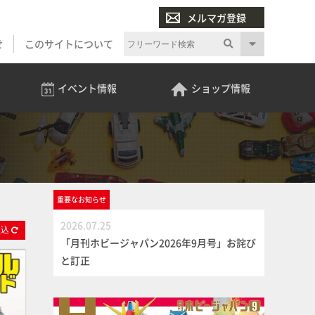
メルマガ登録
せ
このサイトについて
イベント
情報
ショップ
情報
重要な
お知らせ
2026.07.25
絞
込
「月刊ホビージャパン2026年9月号」お詫び
と訂正