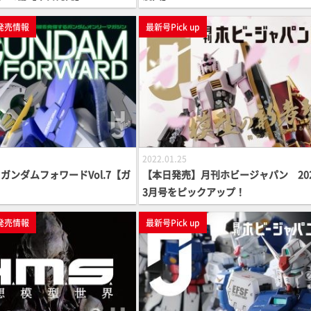
発売情報
最新号Pick up
2022.01.25
ガンダムフォワードVol.7【ガ
【本日発売】月刊ホビージャパン 20
3月号をピックアップ！
発売情報
最新号Pick up