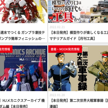
2022.02.21
週末でつくる ガンプラ凄技テ
【本日発売】模型作りが楽しくなる工
ガンプラ簡単フィニッシュのス
マテリアルガイド【月刊工具】
ング編【ガンプラ HowTo M
発売情報
書籍・MOOK発売情報
2022.01.28
】HJメカニクスアーカイブ 機
【本日発売】第二次世界大戦軍事録【
ダム編【本日発売】
漫画】