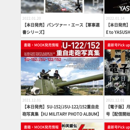
2022.01.20
2022.01.14
【本日発売】パンツァー・エース【軍事選
【本日発売】H.
書シリーズ】
E to YAS
ク】
書籍・MOOK発売情報
最新号Pick u
2021.12.01
2021.12.01
【本日発売】SU-152/JSU-122/152重自走
【電子版】月刊
砲写真集【HJ MILITARY PHOTO ALBUM】
号【配信開
書籍・MOOK発売情報
最新号Pick u