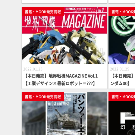
書籍・MOOK発売情報
書籍・MOOK
2022.01.25
2022.01.25
【本日発売】境界戦機MAGAZINE Vol.1
【本日発売】
【工業デザイン×最新ロボット＝???】
ンダム00】
書籍・MOOK発売情報
書籍・MOOK