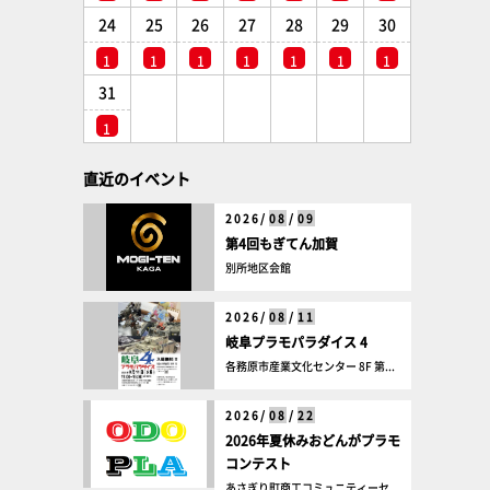
24
25
26
27
28
29
30
1
1
1
1
1
1
1
31
1
直近のイベント
2026/
08
/
09
第4回もぎてん加賀
別所地区会館
2026/
08
/
11
岐阜プラモパラダイス 4
各務原市産業文化センター 8F 第...
2026/
08
/
22
2026年夏休みおどんがプラモ
コンテスト
あさぎり町商工コミュニティーセ...