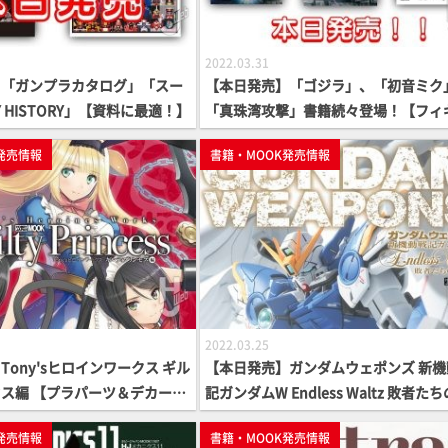
2022.03.31
】「ガンプラカタログ」「スー
【本日発売】「ゴジラ」、「初音ミク
 HISTORY」【資料に最適！】
「真珠湾攻撃」書籍続々登場！【フィ
アからスケールまで】
発売情報
書籍・MOOK発売情報
2022.03.25
Tony'sヒロインワークス ギル
【本日発売】ガンダムウェポンズ 新機
ス編 【プラパーツ＆デカール
記ガンダムW Endless Waltz 敗者た
光編【ガンダムMOOK】
発売情報
書籍・MOOK発売情報