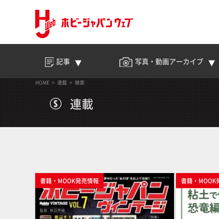
記事
写真・動画
アーカイブ
HOME
連載
検索
連載
書籍・MOOK発売情報
書籍・MOOK