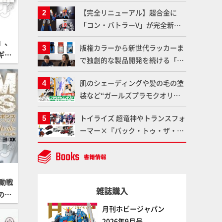
塗料を使ってより金属感を増した
【完全リニューアル】超合金に
仕上がりに!!【試し読み】
「コン・バトラーV」が完全新規
造形で登場！気になる仕様を試作
」、
版権カラーから新世代ラッカーま
品の撮り下ろしでご紹介!!さらに
ギュ
で独創的な製品開発を続ける「ガ
「大鉄人17」＆「ワンエイト」セ
イアノーツ」に塗料開発の裏側と
ット情報もお届け！【超合金の
肌のシェーディングや髪の毛の塗
ラッカー塗料の未来についてイン
魂】
装など“ガールズプラモクオリテ
タビュー！
ィアップ術”で仕上げる！カスタ
トイライズ 超竜神やトランスフォ
ム作例「白騎士ソフィエラ」が完
ーマー×『バック・トゥ・ザ・フ
成！【「アルカナディアプラモデ
ューチャー』コラボアイテムな
ルコンテスト」～8月17日（月）
ど、タカラトミーの注目アイテム
11:59まで応募受付中】
をチェック!!【タカラトミー
NEWITEM】
動戦
雑誌購入
ちの栄
月刊ホビージャパン
2026年9月号