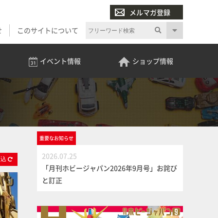
メルマガ登録
せ
このサイトについて
イベント
情報
ショップ
情報
重要な
お知らせ
2026.07.25
絞
込
「月刊ホビージャパン2026年9月号」お詫び
と訂正