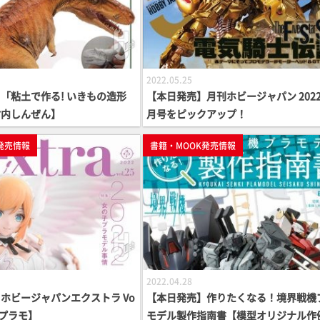
2022.05.25
「粘土で作る! いきもの造形
【本日発売】月刊ホビージャパン 2022
竹内しんぜん】
月号をピックアップ！
発売情報
書籍・MOOK発売情報
2022.04.28
ホビージャパンエクストラ Vo
【本日発売】作りたくなる！境界戦機
子プラモ】
モデル製作指南書【模型オリジナル作