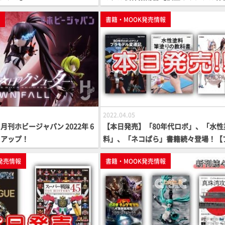
作法】
p
書籍・MOOK発売情報
2022.04.05
刊ホビージャパン 2022年 6
【本日発売】「80年代ロボ」、「水性
クアップ！
料」、「ネコぱら」書籍続々登場！【
モからフィギュアまで】
発売情報
書籍・MOOK発売情報