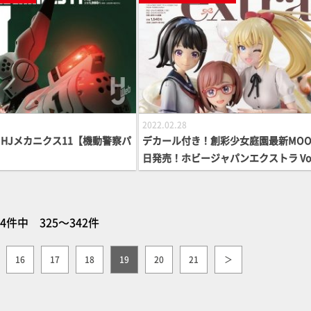
2022.02.28
HJメカニクス11【機動警察パ
デカール付き！創彩少女庭園最新MOO
】
日発売！ホビージャパンエクストラ Vol
64件中 325～342件
16
17
18
19
20
21
＞