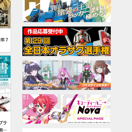
年 7
プラ
例製