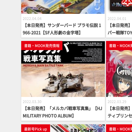
2022.04.04
2022.04.01
【本日発売】サンダーバード プラモ伝説 1
【本日発売
966-2021【SF人形劇の金字塔】
パー戦隊TOY
書籍・MOOK発売情報
書籍・MOOK
2022.03.30
2022.03.29
【本日発売】「メルカバ戦車写真集」【HJ
【本日発売】
MILITARY PHOTO ALBUM】
ティプリンセ
付き】
最新号Pick up
書籍・MOOK