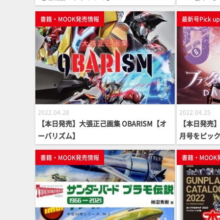
書籍・MOOK発売情報
最新号Pick u
2022.04.28
2022.04.25
【本日発売】大張正己画集 OBARISM【オ
【本日発売】月
ーバリズム】
月号をピッ
書籍・MOOK発売情報
書籍・MOOK