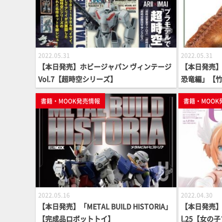
2022.05.31
2022.05.31
【本日発売】ホビージャパン ヴィンテージ
【本日発売】
Vol.7【超時空シリーズ】
恐竜編」【
書籍・MOOK発売情報
書籍・MOOK
2022.05.16
2022.04.30
【本日発売】「METAL BUILD HISTORIA」
【本日発売】
【完成品ロボットトイ】
l.25【女の