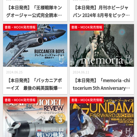
【本日発売】「王様戦隊キン
【本日発売】月刊ホビージャ
グオージャー公式完全読本」
パン 2024年 8月号をピックア
【スーパー戦隊】
ップ！
書籍・MOOK発売情報
書籍・MOOK発売情報
2024.06.25
2024.06.11
【本日発売】「バッカニアボ
【本日発売】「memoria -chi
ーイズ 最後の純英国製爆撃
tocerium 5th Anniversary B
機を飛ばした男たちの物語」
ook-」【5周年記念】
書籍・MOOK発売情報
書籍・MOOK発売情報
【軍事選書シリーズ】