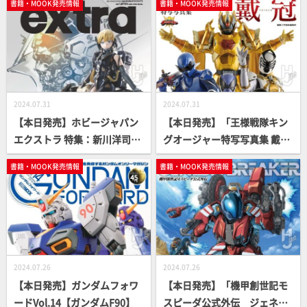
書籍・MOOK発売情報
書籍・MOOK発売情報
2024.07.31
2024.07.31
【本日発売】ホビージャパン
【本日発売】「王様戦隊キン
エクストラ 特集：新川洋司AR
グオージャー特写写真集 戴
TS ＆ CRAFTS【コジマプロダ
冠」【スーパー戦隊】
書籍・MOOK発売情報
書籍・MOOK発売情報
クション】
2024.07.26
2024.07.26
【本日発売】ガンダムフォワ
【本日発売】「機甲創世記モ
ードVol.14【ガンダムF90】
スピーダ公式外伝 ジェネシ