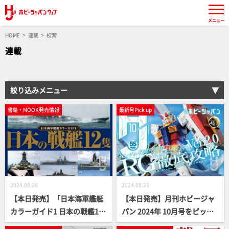
メニュー
HOME
連載
検索
連載
絞り込みメニュー
書籍・MOOK発売情報
最新号Pick up
2024.08.28
2024.08.23
【本日発売】「日本海軍艦艇
【本日発売】月刊ホビージャ
カラーガイド1 日本の戦艦12
パン 2024年 10月号をピック
隻」【戦艦解体新書】
アップ！