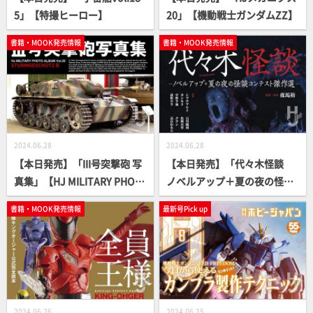
5」【特撮ヒーロー】
20」【機動戦士ガンダムZZ】
書籍・MOOK発売情報
書籍・MOOK発売情報
2024.06.28
2024.06.28
【本日発売】「III号突撃砲 写
【本日発売】「代々木怪談
真集」【HJ MILITARY PHOT
ノベルアップ＋夏の夜の怪談
O ALBUM】
コンテスト傑作選」【怪談ア
書籍・MOOK発売情報
最新号Pick up
ンソロジー】
2024.06.26
2024.06.25