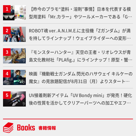
【昨今のプラモ“塗料・溶剤”事情】日本を代表する模
型用塗料「Mr.カラー」やツールメーカーである「GSI
クレオス」が語るラッカー塗料の未来とは？
ROBOT魂 ver. A.N.I.M.E.に主役機「Zガンダム」が満
を持してラインナップ！ウェイブライダーへの変形、
劇中どおりのプロポーションを再現【機動戦士Zガン
『モンスターハンター』天空の王者・リオレウスが青
ダム】
島文化教材社「PLAfig.」にラインナップ！原型・蟹蟲
修造氏の彩色作例で超ハイディテールかつ躍動感に満
映画『機動戦士ガンダム 閃光のハサウェイ キルケーの
ちた造形をチェック
魔女』の見放題配信が8月31日（月）よりスタート！
Prime Videoで国内独占配信
UV接着剤新アイテム「UV Bondy mini」が発売！硬化
後の性質を活かしてクリアーパーツへの加工やエフェ
クト仕上げに活用してみよう！【月刊工具】