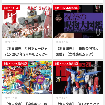
スブレイカー」【40周年】
最新号Pick up
書籍・MOOK発売情報
2024.07.25
2024.07.17
【本日発売】月刊ホビージャ
【本日発売】「祝祭の呪物大
パン 2024年 9月号をピックア
図鑑」【立体造形ムック】
ップ！
書籍・MOOK発売情報
書籍・MOOK発売情報
2024.07.01
2024.06.28
【本日発売】「宇宙船vol.18
【本日発売】「HJメカニクス