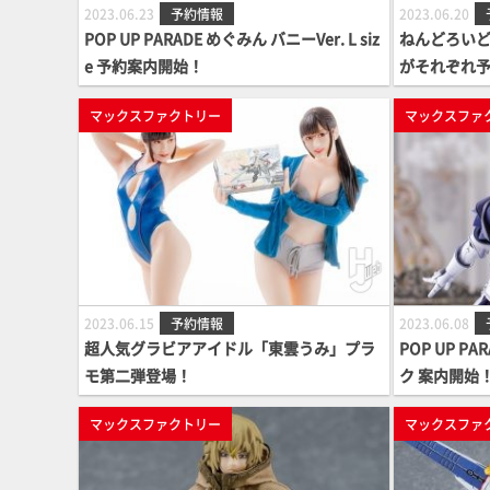
2023.06.23
予約情報
2023.06.20
POP UP PARADE めぐみん バニーVer. L siz
ねんどろいど
e 予約案内開始！
がそれぞれ
マックスファクトリー
マックスファ
2023.06.15
予約情報
2023.06.08
超人気グラビアアイドル「東雲うみ」プラ
POP UP 
モ第二弾登場！
ク 案内開始
マックスファクトリー
マックスファ