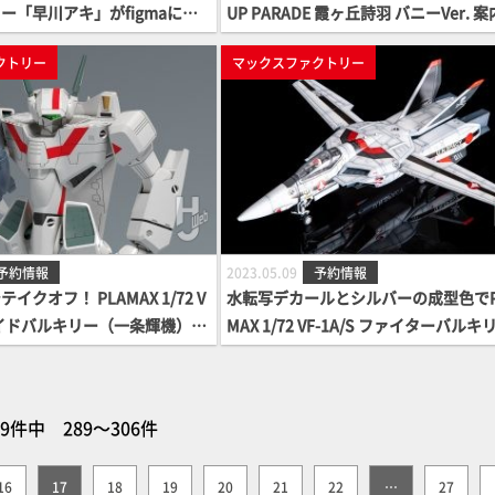
ー「早川アキ」がfigmaにな
UP PARADE 霞ヶ丘詩羽 バニーVer. 
予約開始！
始！
クトリー
マックスファクトリー
予約情報
2023.05.09
予約情報
クオフ！ PLAMAX 1/72 V
水転写デカールとシルバーの成型色でP
トロイドバルキリー（一条輝機）予
MAX 1/72 VF-1A/S ファイターバルキ
（一条輝機）ファクトリーエディショ
場！
79件中 289～306件
16
17
18
19
20
21
22
…
27