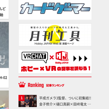
んど
開始
-02
平成ガメラ3監督、ついに初集結!!
金子修介×樋口真嗣×田﨑竜太 4