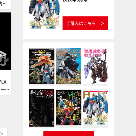
案内開
ご購入はこちら
LA
リー
ン登
＞