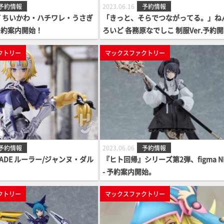
予約情報
2023.06.16
予約情報
 ちいかわ・ハチワレ・うさぎ
「きっと、そらでつながってる。」ね
予約案内開始！
ろいど 各務原なでしこ 制服Ver.予約
クトリー
マックスファクトリー
予約情報
2023.06.06
予約情報
PARADE ルーラー/ジャンヌ・ダル
『ヒト回帰』シリーズ第2弾、figma NH
！
- 予約案内開始。
クトリー
マックスファクトリー