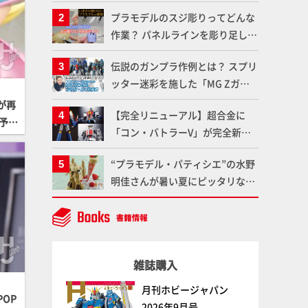
体のガメラを未来へつなぐ特別鼎
プラモデルのスジ彫りってどんな
談「ガメラ永久保存化プロジェク
作業？ パネルラインを彫り足して
ト FINAL」
作品を映えさせよう！【いまさら
伝説のガンプラ作例とは？ スプリ
聞けないプラモデルの基礎：スジ
ッター迷彩を施した「MG Zガン
彫りとパネルライン】
ダム アムロ・レイ仕様機」をMAX
が再
【完全リニューアル】超合金に
渡辺がふたたび塗る!!【試し読
予約
「コン・バトラーV」が完全新規
み】
造形で登場！気になる仕様を試作
“プラモデル・パティシエ”の水野
品の撮り下ろしでご紹介!!さらに
明佳さんが暑い夏にピッタリな
「大鉄人17」＆「ワンエイト」セ
「リック・ディアス〜アイス
ット情報もお届け！【超合金の
ver.〜」を製作【ガンダムフォワ
魂】
ード Vol.11抜粋】
雑誌購入
月刊ホビージャパン
OP
2026年9月号