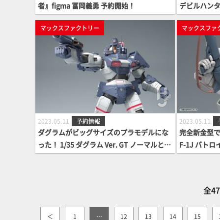
者』figma 冨岡義勇 予約開始！
デビルハンタ
って登場！ 
マックスファクトリー
マックスファ
2023.05.11
予約情報
2023.05.11
ダグラムがビッグサイズのプラモデルにな
完全新金型でテイ
った！ 1/35 ダグラム Ver. GT ノーマルとD
F-1J バ
Xコンプリート版の二種でご予約開始！
約受付中！
全4
＜
1
…
12
13
14
15