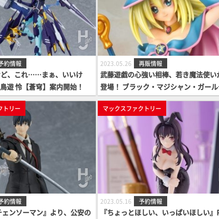
予約情報
2023.05.26
再販情報
けど、これ……まぁ、いいけ
武藤遊戯の心強い相棒、若き魔法使い
 小鳥遊 怜【蒼穹】案内開始！
登場！ ブラック・マジシャン・ガール
開始！
クトリー
マックスファクトリー
予約情報
2023.05.16
予約情報
チェンソーマン』より、公安の
『ちょっとほしい、いっぱいほしい』P