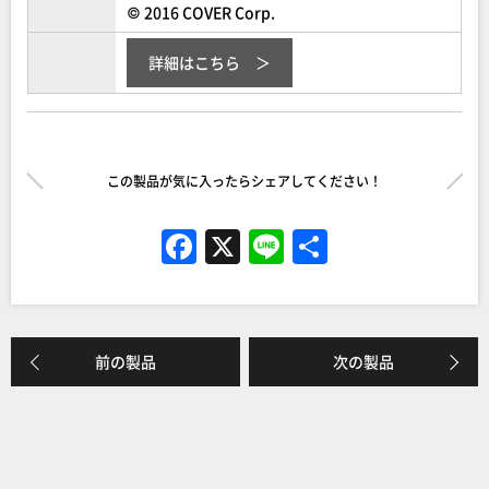
© 2016 COVER Corp.
詳細はこちら
この製品が気に入ったらシェアしてください！
F
X
Li
共
a
n
有
c
e
e
前の製品
次の製品
b
o
o