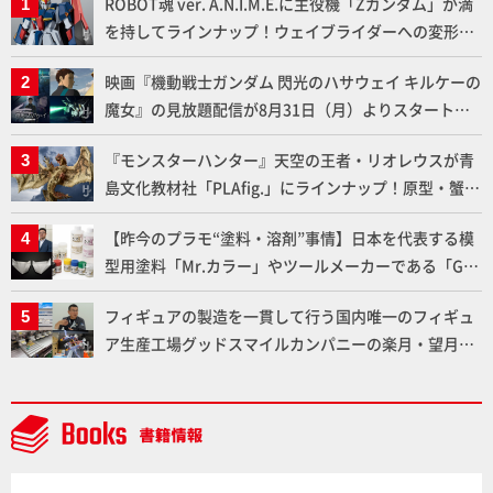
ROBOT魂 ver. A.N.I.M.E.に主役機「Zガンダム」が満
を持してラインナップ！ウェイブライダーへの変形、
劇中どおりのプロポーションを再現【機動戦士Zガン
映画『機動戦士ガンダム 閃光のハサウェイ キルケーの
ダム】
魔女』の見放題配信が8月31日（月）よりスタート！
Prime Videoで国内独占配信
『モンスターハンター』天空の王者・リオレウスが青
島文化教材社「PLAfig.」にラインナップ！原型・蟹蟲
修造氏の彩色作例で超ハイディテールかつ躍動感に満
【昨今のプラモ“塗料・溶剤”事情】日本を代表する模
ちた造形をチェック
型用塗料「Mr.カラー」やツールメーカーである「GSI
クレオス」が語るラッカー塗料の未来とは？
フィギュアの製造を一貫して行う国内唯一のフィギュ
ア生産工場グッドスマイルカンパニーの楽月・望月工
場に突撃！谷本工場長へのインタビューと『PLAMAX
AAAヴンダー』の続報も！