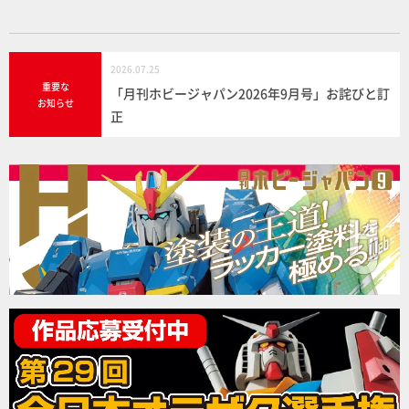
k
2026.07.25
重要な
「月刊ホビージャパン2026年9月号」お詫びと訂
お知らせ
正