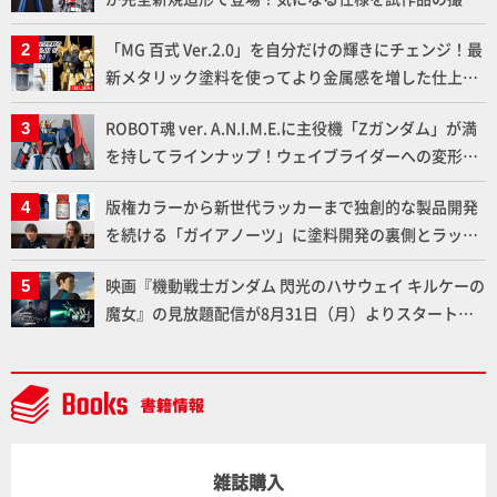
下ろしでご紹介!!さらに「大鉄人17」＆「ワンエイ
「MG 百式 Ver.2.0」を自分だけの輝きにチェンジ！最
ト」セット情報もお届け！【超合金の魂】
新メタリック塗料を使ってより金属感を増した仕上が
りに!!【試し読み】
ROBOT魂 ver. A.N.I.M.E.に主役機「Zガンダム」が満
を持してラインナップ！ウェイブライダーへの変形、
劇中どおりのプロポーションを再現【機動戦士Zガン
版権カラーから新世代ラッカーまで独創的な製品開発
ダム】
を続ける「ガイアノーツ」に塗料開発の裏側とラッカ
ー塗料の未来についてインタビュー！
映画『機動戦士ガンダム 閃光のハサウェイ キルケーの
魔女』の見放題配信が8月31日（月）よりスタート！
Prime Videoで国内独占配信
雑誌購入