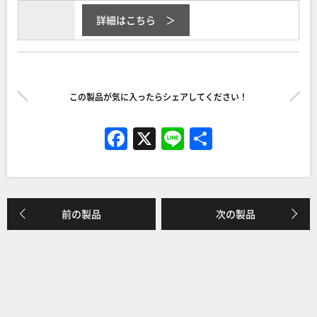
詳細はこちら
この製品が気に入ったらシェアしてください！
F
X
Li
共
a
n
有
c
e
e
前の製品
次の製品
b
o
o
k