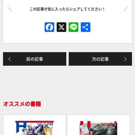
この記事が気に入ったらシェアしてください！
F
X
Li
共
a
n
有
c
e
e
前の記事
次の記事
b
o
o
k
オススメの書籍