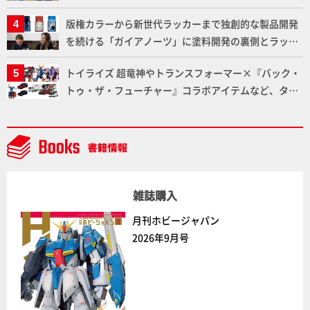
た「おまねこ」が着任！けもプラ公式サイト限定版と
版権カラーから新世代ラッカーまで独創的な製品開発
通常版の2ラインで発売！
を続ける「ガイアノーツ」に塗料開発の裏側とラッカ
ー塗料の未来についてインタビュー！
トイライズ 超竜神やトランスフォーマー×『バック・
トゥ・ザ・フューチャー』コラボアイテムなど、タカ
ラトミーの注目アイテムをチェック!!【タカラトミー
NEWITEM】
雑誌購入
月刊ホビージャパン
2026年9月号