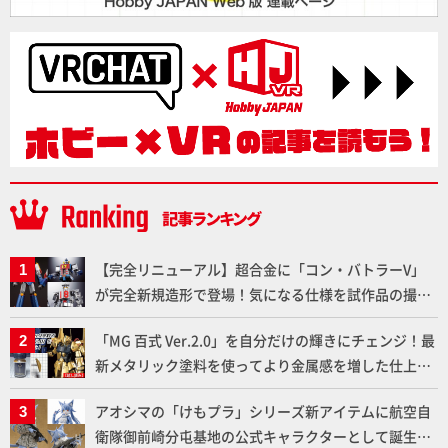
【完全リニューアル】超合金に「コン・バトラーV」
が完全新規造形で登場！気になる仕様を試作品の撮り
下ろしでご紹介!!さらに「大鉄人17」＆「ワンエイ
「MG 百式 Ver.2.0」を自分だけの輝きにチェンジ！最
ト」セット情報もお届け！【超合金の魂】
新メタリック塗料を使ってより金属感を増した仕上が
りに!!【試し読み】
アオシマの「けもプラ」シリーズ新アイテムに航空自
衛隊御前崎分屯基地の公式キャラクターとして誕生し