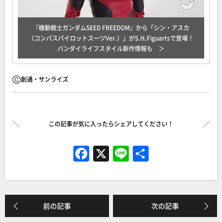
『機動戦士ガンダムSEED FREEDOM』から「シン・アスカ
（コンパスパイロットスーツVer.）」がS.H.Figuartsで登場！
バンダイライフスタイル新作情報も
Ⓒ創通・サンライズ
この記事が気に入ったらシェアしてください！
F
X
Li
共
a
n
有
c
e
e
前の記事
次の記事
b