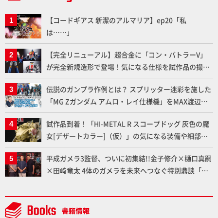
【コードギアス 新潔のアルマリア】ep20「私
は……」
【完全リニューアル】超合金に「コン・バトラーV」
が完全新規造形で登場！気になる仕様を試作品の撮り
下ろしでご紹介!!さらに「大鉄人17」＆「ワンエイ
伝説のガンプラ作例とは？ スプリッター迷彩を施した
ト」セット情報もお届け！【超合金の魂】
「MG Zガンダム アムロ・レイ仕様機」をMAX渡辺が
ふたたび塗る!!【試し読み】
試作品到着！「HI-METAL R スコープドッグ 灰色の魔
女[デザートカラー]（仮）」の気になる装備や細部な
ど商品仕様を撮り下ろしでお届け!! 【装甲騎兵ボトム
平成ガメラ3監督、ついに初集結!!金子修介×樋口真嗣
ズ】
×田﨑竜太 4体のガメラを未来へつなぐ特別鼎談「ガ
メラ永久保存化プロジェクト FINAL」