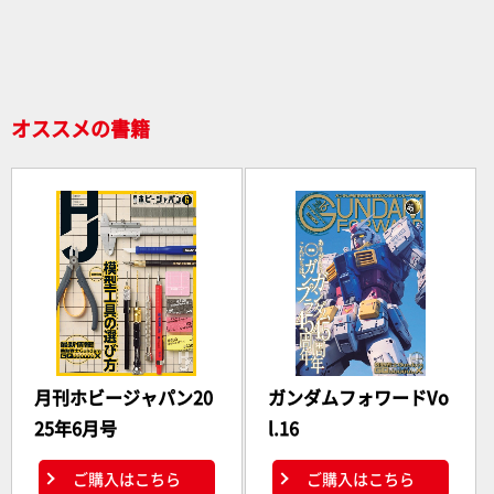
o
o
k
オススメの書籍
月刊ホビージャパン20
ガンダムフォワードVo
25年6月号
l.16
ご購入はこちら
ご購入はこちら