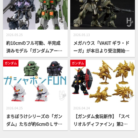
一般兵の全4種でラインナッ
ーズが再起動！【ガシャポン
プ【ガシャポン®最新情報】
®最新情報】
2026.05.25
2026.05.13
約10cmのフル可動、半完成
メガハウス「VAKIT ギラ・ド
済みモデル「ガンダムアーテ
ーガ」が本日より受注開始！
ィファクトPRO」始動！想像
静岡ホビーショーで展示され
ガンダム
ガンダム
のさらに上を行く渾身のスペ
ているプロモデラー・清水圭
ックで登場
製作の作例見本を撮り下ろし
で紹介！【機動戦士ガンダム
新MS戦記】
2026.04.25
2026.04.24
まちぼうけシリーズの「ガン
【ガンダム食玩新作】「スペ
ダム」たちが約6cmのＬサイ
リオルディファイン」第2弾
ズになって再登場！大きくな
は人気MSや『SDガンダム外