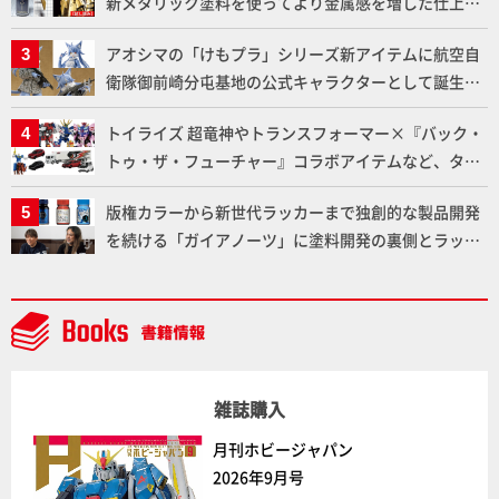
新メタリック塗料を使ってより金属感を増した仕上が
りに!!【試し読み】
アオシマの「けもプラ」シリーズ新アイテムに航空自
衛隊御前崎分屯基地の公式キャラクターとして誕生し
た「おまねこ」が着任！けもプラ公式サイト限定版と
トイライズ 超竜神やトランスフォーマー×『バック・
通常版の2ラインで発売！
トゥ・ザ・フューチャー』コラボアイテムなど、タカ
ラトミーの注目アイテムをチェック!!【タカラトミー
版権カラーから新世代ラッカーまで独創的な製品開発
NEWITEM】
を続ける「ガイアノーツ」に塗料開発の裏側とラッカ
ー塗料の未来についてインタビュー！
雑誌購入
月刊ホビージャパン
2026年9月号