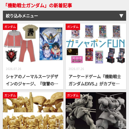
「機動戦士ガンダム」の新着記事
の心境など語ってもらった！
【HJメカニクス28】
絞り込みメニュー
ガンダム
ガンダム
2026.07.26
2026.07.26
シャアのノーマルスーツデザ
アーケードゲーム『機動戦士
インのジャージ、『復讐のレ
ガンダムEXVS.』がカプセル
クイエム』のエンブレムやMS
くじ形式のガシャポン「あそ
ガンダム
ガンダム
をあしらったTシャツなど新
ーとコレクション」に参戦！
登場！『機動新世紀ガンダム
A賞のミニチュアゲーム筐体
X』のアイテムも要チェッ
は実際のゲーム音が鳴るギミ
ク！【ガンダムグッズ情報】
ック付き！【ガシャポン®最
新情報】