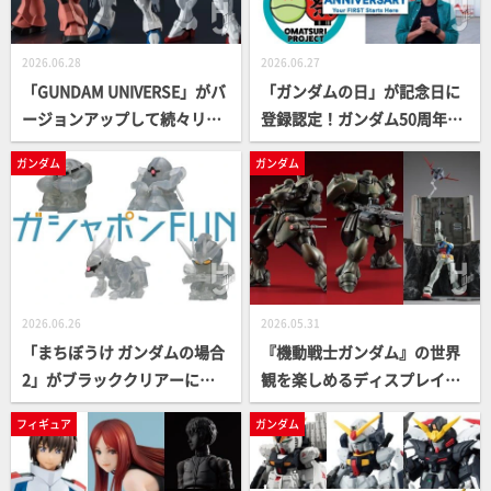
2026.06.28
2026.06.27
「GUNDAM UNIVERSE」がバ
「ガンダムの日」が記念日に
ージョンアップして続々リニ
登録認定！ガンダム50周年特
ューアル中！ シャア専用ザク
別映像や『SEED FREEDOM』
ガンダム
ガンダム
Ⅱ、フリーダムガンダム、ウ
前日譚の劇場公開決定など
イングガンダムゼロ(EW)がラ
『ガンダム』シリーズ情報を
インナップ！
まとめてお届け！【ガンダム
カンファレンス SPRING 202
6】
2026.06.26
2026.05.31
「まちぼうけ ガンダムの場合
『機動戦士ガンダム』の世界
2」がブラッククリアーにな
観を楽しめるディスプレイベ
って発売中！バンダイナムコ
ースが組み立てキット仕様で
フィギュア
ガンダム
オフィシャルショップ限定カ
再登場！VAKIT「ギラ・ドー
ラーを見逃すな！【ガシャポ
ガ」も固定式ならではの造形
ン®最新情報】
美に注目