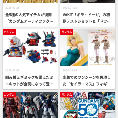
2026.07.25
2026.07.18
全5種の人気アイテムが復刻
VAKIT「ギラ・ドーガ」の初
「ガンダムアーティファクト
期テストショット＆「ドワッ
ベストセレクション」、ガン
ジ」試作造形を撮り下ろし！
ガンダム
ガンダム
プラのパッケージイラストの
『新MS戦記』の作者・近藤和
カードが付属する「GUNDAM
久氏のインタビューも掲載！
ガンプラパッケージアートグ
【メガハウス】
ミ4」が登場【ガンダム食玩
情報】
2026.07.01
2026.06.30
組み替えギミックも備えたミ
水着でのワンシーンを再現し
ニキットが食玩になって登
た「セイラ・マス」フィギュ
場！『機動戦士ガンダム V作
アが再販！／ことぶきつかさ
ガンダム
ガンダム
戦ビスケット』が間もなく発
氏のイラストを基にした「GG
売！
G マチルダ」のイラストがお
披露目【ガンダム製品情報】