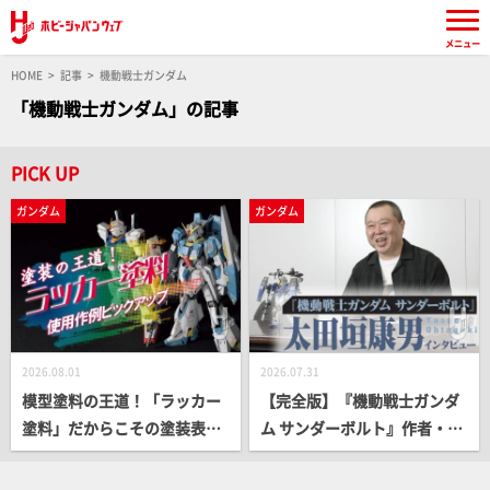
メニュー
HOME
記事
機動戦士ガンダム
「機動戦士ガンダム」の記事
PICK UP
ガンダム
ガンダム
2026.08.01
2026.07.31
模型塗料の王道！「ラッカー
【完全版】『機動戦士ガンダ
塗料」だからこその塗装表現
ム サンダーボルト』作者・太
をプロモデラー作例とともに
田垣康男インタビュー!! クラ
ピックアップ！
イマックスの舞台裏や完結後