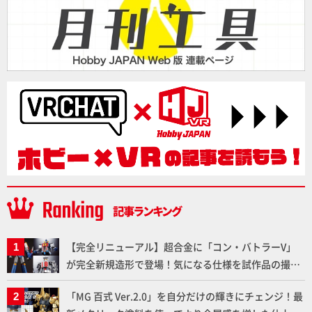
【完全リニューアル】超合金に「コン・バトラーV」
が完全新規造形で登場！気になる仕様を試作品の撮り
下ろしでご紹介!!さらに「大鉄人17」＆「ワンエイ
「MG 百式 Ver.2.0」を自分だけの輝きにチェンジ！最
ト」セット情報もお届け！【超合金の魂】