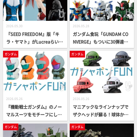
2026.05.30
2026.05.28
『SEED FREEDOM』版「キ
ガンダム食玩「GUNDAM CO
ラ・ヤマト」がLucreaらいと
NVERGE」もついに30弾達
に待望の参戦！制服姿のアム
成！節目の弾は「νガンダ
ガンダム
ガンダム
ロとセイラがG.M.G.最新アイ
ム」や「ZZガンダム」などオ
テムとして登場！GGG「クリ
ールガンダムでラインナップ
スチーナ・マッケンジー」が
再販決定【ガンダムフィギュ
ア最新情報】
2026.05.26
2026.05.26
『機動戦士ガンダム』のノー
マニアックなラインナップで
マルスーツをモチーフにした
ザクヘッドが蘇る！球体から
「まちぼうけ」が登場！アム
モビルスーツの頭部を組み立
ガンダム
ガンダム
ロ、シャア、連邦＆ジオンの
てる「EXCEED MODEL」シリ