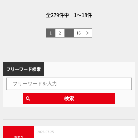
ったことで飾ったときの存在
伝』などラインナップ！「GU
感も抜群！【ガシャポン®最
NDAM CONVERGE」サイコ・
全279件中 1～18件
新情報】
ガンダムは塗装とマーキング
を追加し再登場！
1
2
…
16
＞
フリーワード検索
検索
2026.07.25
重要な