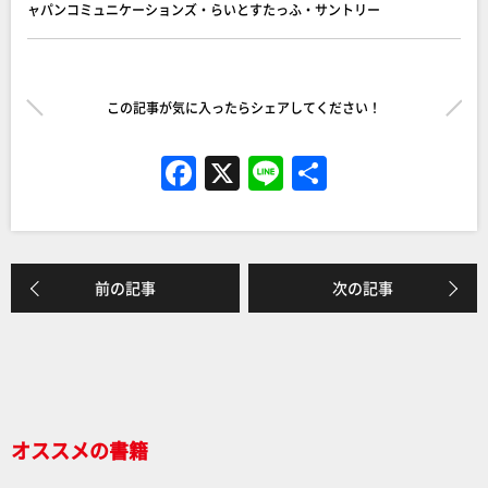
ャパンコミュニケーションズ・らいとすたっふ・サントリー
この記事が気に入ったらシェアしてください！
F
X
Li
共
a
n
有
c
e
e
前の記事
次の記事
b
o
o
k
オススメの書籍