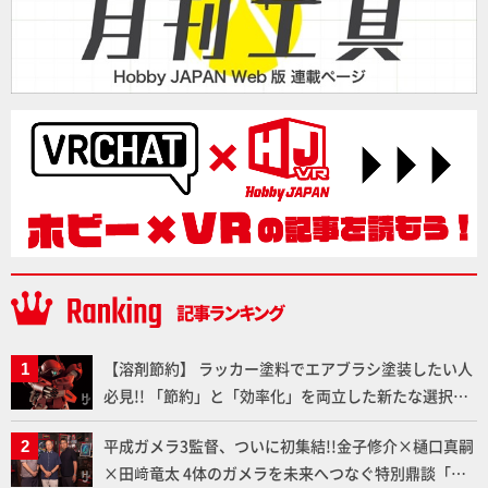
【溶剤節約】 ラッカー塗料でエアブラシ塗装したい人
必見!! 「節約」と「効率化」を両立した新たな選択肢
「カートリッジ式エアーブラシ FLYER-SR2」の使い心
平成ガメラ3監督、ついに初集結!!金子修介×樋口真嗣
地を「HG ブルーティッシュドッグ」で検証！
×田﨑竜太 4体のガメラを未来へつなぐ特別鼎談「ガ