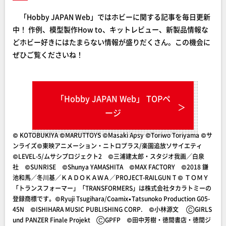
「Hobby JAPAN Web」ではホビーに関する記事を毎日更新
中！ 作例、模型製作How to、キットレビュー、新製品情報な
どホビー好きにはたまらない情報が盛りだくさん。この機会に
ぜひご覧くださいね！
「Hobby JAPAN Web」 TOPペ
ージ
© KOTOBUKIYA ©MARUTTOYS ©Masaki Apsy ©Toriwo Toriyama ©サ
ンライズ©東映アニメーション・ニトロプラス/楽園追放ソサイエティ
©LEVEL-5/ムサシプロジェクト2 ©三浦建太郎・スタジオ我画／白泉
社 ©︎SUNRISE ©Shunya YAMASHITA ©MAX FACTORY ©2018 鎌
池和馬／冬川基／ＫＡＤＯＫＡＷＡ／PROJECT-RAILGUN T © ＴＯＭＹ
「トランスフォーマー」「TRANSFORMERS」は株式会社タカラトミーの
登録商標です。©Ryuji Tsugihara/Coamix•Tatsunoko Production G05-
45N ©ISHIHARA MUSIC PUBLISHING CORP. ©小林源文 ⒸGIRLS
und PANZER Finale Projekt ⒸGPFP ©田中芳樹・徳間書店・徳間ジ