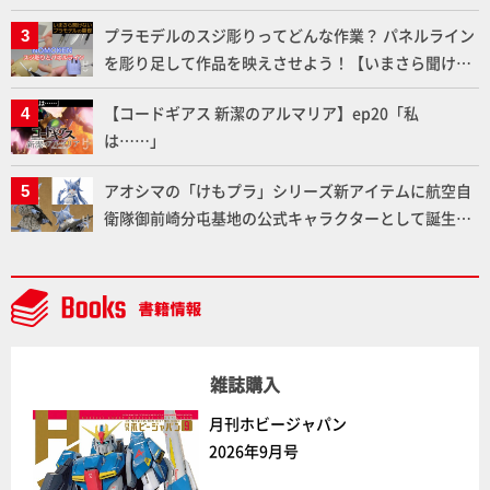
メラ永久保存化プロジェクト FINAL」
プラモデルのスジ彫りってどんな作業？ パネルライン
を彫り足して作品を映えさせよう！【いまさら聞けな
いプラモデルの基礎：スジ彫りとパネルライン】
【コードギアス 新潔のアルマリア】ep20「私
は……」
アオシマの「けもプラ」シリーズ新アイテムに航空自
衛隊御前崎分屯基地の公式キャラクターとして誕生し
た「おまねこ」が着任！けもプラ公式サイト限定版と
通常版の2ラインで発売！
雑誌購入
月刊ホビージャパン
2026年9月号