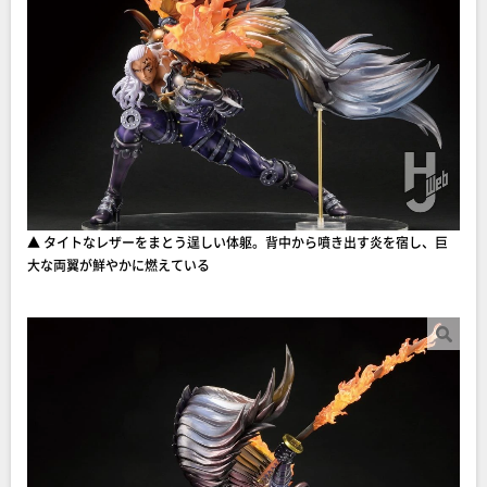
▲ タイトなレザーをまとう逞しい体躯。背中から噴き出す炎を宿し、巨
大な両翼が鮮やかに燃えている