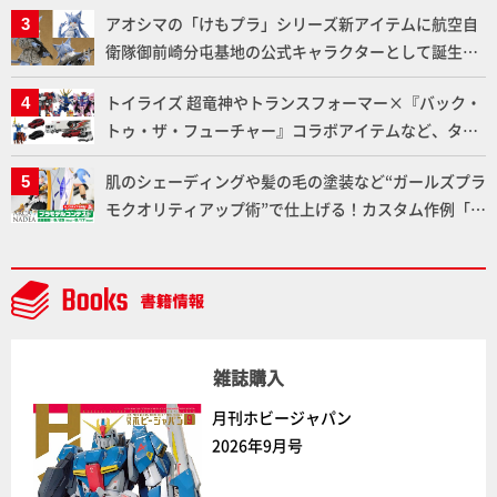
アオシマの「けもプラ」シリーズ新アイテムに航空自
衛隊御前崎分屯基地の公式キャラクターとして誕生し
た「おまねこ」が着任！けもプラ公式サイト限定版と
トイライズ 超竜神やトランスフォーマー×『バック・
通常版の2ラインで発売！
トゥ・ザ・フューチャー』コラボアイテムなど、タカ
ラトミーの注目アイテムをチェック!!【タカラトミー
肌のシェーディングや髪の毛の塗装など“ガールズプラ
NEWITEM】
モクオリティアップ術”で仕上げる！カスタム作例「白
騎士ソフィエラ」が完成！【「アルカナディアプラモ
デルコンテスト」～8月17日（月）11:59まで応募受付
中】
雑誌購入
月刊ホビージャパン
2026年9月号