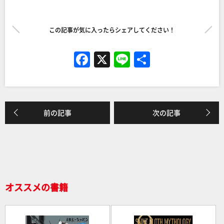
この記事が気に入ったらシェアしてください！
F
X
Li
共
a
n
有
c
e
e
前の記事
次の記事
b
o
o
k
オススメの書籍