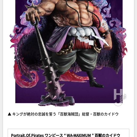
▲ キングが絶対の忠誠を誓う「百獣海賊団」総督・百獣のカイドウ
Portrait.Of.Pirates ワンピース “ WA-MAXIMUM ” 百獣のカイドウ