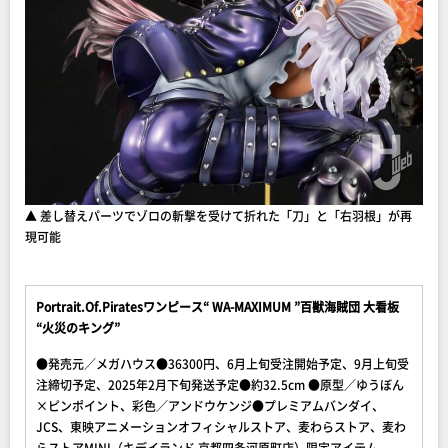
▲ 差し替えパーツでゾロの斬撃を受けて折れた「刀」と「右羽根」が再
現可能
Portrait.Of.Piratesワンピース“ WA-MAXIMUM ”百獣海賊団 大看板
“火災のキング”
●発売元／メガハウス●36300円、6月上旬受注開始予定、9月上旬受
注締切予定、2025年2月下旬発送予定●約32.5cm ●原型／ゆうぼん
×ピンポイント、彩色／アンドウケンジ●プレミアムバンダイ、
JCS、東映アニメーションオフィシャルストア、麦わらストア、麦わ
らストアMINI（キデイランド 京都四条河原町店）限定アイテム