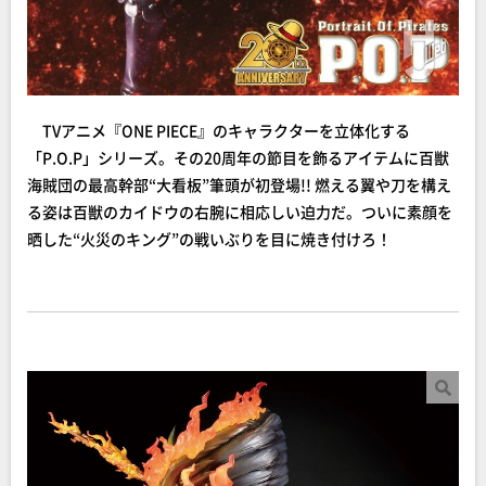
TVアニメ『ONE PIECE』のキャラクターを立体化する
「P.O.P」シリーズ。その20周年の節目を飾るアイテムに百獣
海賊団の最高幹部“大看板”筆頭が初登場!! 燃える翼や刀を構え
る姿は百獣のカイドウの右腕に相応しい迫力だ。ついに素顔を
晒した“火災のキング”の戦いぶりを目に焼き付けろ！