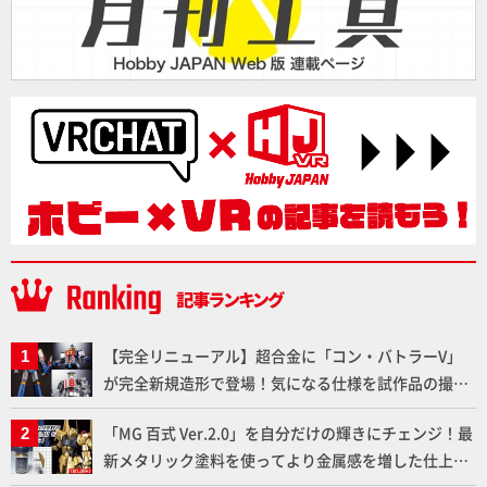
【完全リニューアル】超合金に「コン・バトラーV」
が完全新規造形で登場！気になる仕様を試作品の撮り
下ろしでご紹介!!さらに「大鉄人17」＆「ワンエイ
「MG 百式 Ver.2.0」を自分だけの輝きにチェンジ！最
ト」セット情報もお届け！【超合金の魂】
新メタリック塗料を使ってより金属感を増した仕上が
りに!!【試し読み】