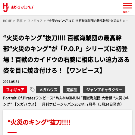
メニュー
HOME
記事
フィギュア
“火災のキング”抜刀!!!! 百獣海賊団の最高幹部“火災のキン
グ”が「P.O.P」シリーズに初登場！百獣のカイドウの右腕に相応しい迫力ある姿を目に焼き付
けろ！【ワンピース】
“火災のキング”抜刀!!!! 百獣海賊団の最高幹
部“火災のキング”が「P.O.P」シリーズに初登
場！百獣のカイドウの右腕に相応しい迫力ある
姿を目に焼き付けろ！【ワンピース】
2024.05.31
フィギュア
メガハウス
完成品
ジャンプキャラクター
Portrait.Of.Piratesワンピース“ WA-MAXIMUM ”百獣海賊団 大看板 “火災のキ
ング” 【メガハウス】 月刊ホビージャパン2024年7月号（5月24日発売）
“火災のキング”抜刀!!!!