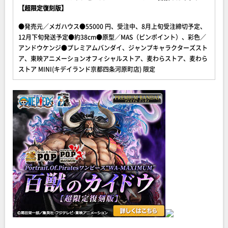
【超限定復刻版】
●発売元／メガハウス●55000 円、受注中、8月上旬受注締切予定、
12月下旬発送予定●約38cm●原型／MAS（ピンポイント）、彩色／
アンドウケンジ●プレミアムバンダイ、ジャンプキャラクターズスト
ア、東映アニメーションオフィシャルストア、麦わらストア、麦わら
ストア MINI(キデイランド京都四条河原町店) 限定