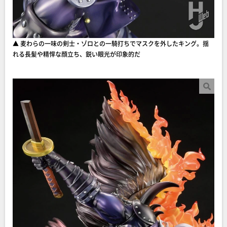
▲ 麦わらの一味の剣士・ゾロとの一騎打ちでマスクを外したキング。揺
れる長髪や精悍な顔立ち、鋭い眼光が印象的だ