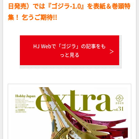
日発売）では『ゴジラ-1.0』を表紙＆巻頭特
集！ 乞うご期待!!
HJ Webで「ゴジラ」の記事をも
っと見る