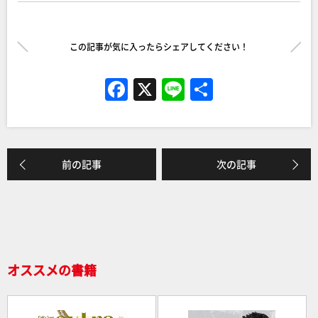
この記事が気に入ったらシェアしてください！
F
X
Li
共
a
n
有
c
e
e
前の記事
次の記事
b
o
o
k
オススメの書籍