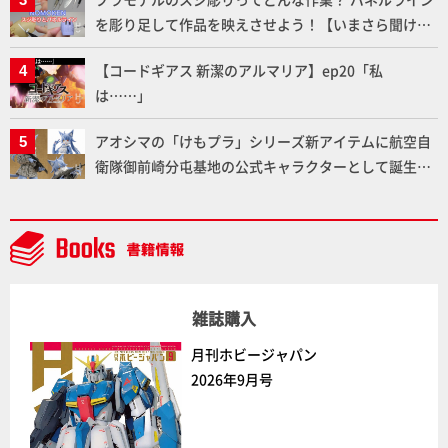
を彫り足して作品を映えさせよう！【いまさら聞けな
いプラモデルの基礎：スジ彫りとパネルライン】
【コードギアス 新潔のアルマリア】ep20「私
は……」
アオシマの「けもプラ」シリーズ新アイテムに航空自
衛隊御前崎分屯基地の公式キャラクターとして誕生し
た「おまねこ」が着任！けもプラ公式サイト限定版と
通常版の2ラインで発売！
雑誌購入
月刊ホビージャパン
2026年9月号