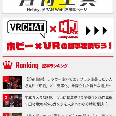
【溶剤節約】 ラッカー塗料でエアブラシ塗装したい人
必見!! 「節約」と「効率化」を両立した新たな選択肢
「カートリッジ式エアーブラシ FLYER-SR2」の使い心
平成ガメラ3監督、ついに初集結!!金子修介×樋口真嗣
地を「HG ブルーティッシュドッグ」で検証！
×田﨑竜太 4体のガメラを未来へつなぐ特別鼎談「ガ
メラ永久保存化プロジェクト FINAL」
プラモデルのスジ彫りってどんな作業？ パネルライン