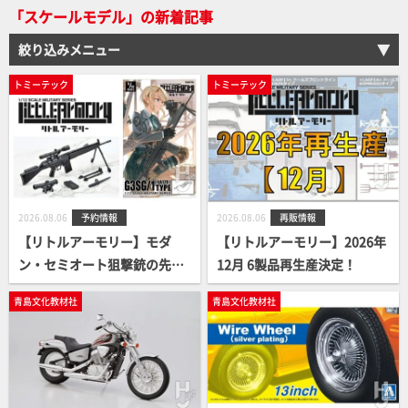
「スケールモデル」の新着記事
の心境など語ってもらった！
【HJメカニクス28】
絞り込みメニュー
トミーテック
トミーテック
2026.08.06
予約情報
2026.08.06
再販情報
【リトルアーモリー】モダ
【リトルアーモリー】2026年
ン・セミオート狙撃銃の先駆
12月 6製品再生産決定！
け的存在「G3SG/1」が登
青島文化教材社
青島文化教材社
場！