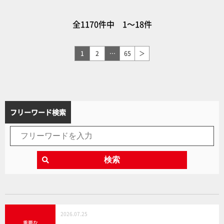
ヌ・フレア・ジーナス」が再
販決定！並べてオンステー
全1170件中 1～18件
ジ!!
1
2
…
65
＞
フリーワード検索
検索
2026.07.25
重要な