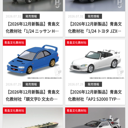
2026.07.31
発売情報
2026.07.31
発売情報
【2026年12月新製品】青島文
【2026年12月新製品】青島文
化教材社「1/24 ニッサン HC3
化教材社「1/24 トヨタ JZX90
1 ローレル 2000 ターボメダリ
チェイサー/クレスタ アバン
青島文化教材社
青島文化教材社
スト '82」
テ・ルーセント/ツアラー '9
3」
2026.07.29
発売情報
2026.07.29
発売情報
【2026年12月新製品】青島文
【2026年12月新製品】青島文
化教材社「頭文字D 文太のイ
化教材社「AP2 S2000 TYPE S
ンプレッサ」
2007 (3色)」
青島文化教材社
青島文化教材社