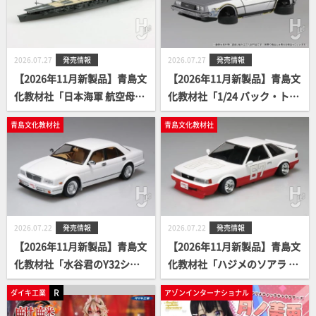
2026.07.27
発売情報
2026.07.27
発売情報
【2026年11月新製品】青島文
【2026年11月新製品】青島文
化教材社「日本海軍 航空母艦
化教材社「1/24 バック・ト
千代田」
ゥ・ザ・フューチャー PartⅡ
青島文化教材社
青島文化教材社
タイムマシン フィギュア付
き」
2026.07.22
発売情報
2026.07.22
発売情報
【2026年11月新製品】青島文
【2026年11月新製品】青島文
化教材社「水谷君のY32シー
化教材社「ハジメのソアラ Ve
マ」
r.2」
R
ダイキ工業
アゾンインターナショナル