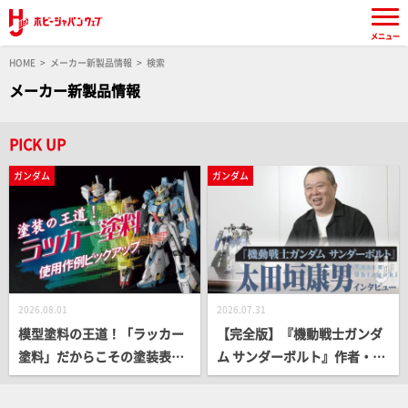
メニュー
HOME
メーカー新製品情報
検索
メーカー新製品情報
PICK UP
ガンダム
ガンダム
2026.08.01
2026.07.31
模型塗料の王道！「ラッカー
【完全版】『機動戦士ガンダ
塗料」だからこその塗装表現
ム サンダーボルト』作者・太
をプロモデラー作例とともに
田垣康男インタビュー!! クラ
ピックアップ！
イマックスの舞台裏や完結後