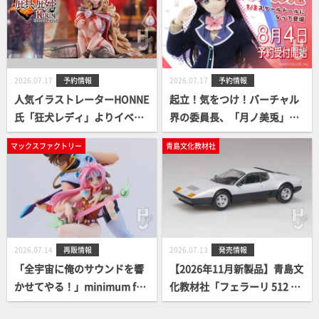
2026.07.17
予約情報
2026.07.17
予約情報
人気イラストレーターHONNE
起立！気をつけ！バーチャル
氏「狂犬レディ」よりイベン
界の委員長、「月ノ美兎」が
ト限定販売ガレージキットが
ドールになって登場です。
マックスファクトリー
青島文化教材社
ダイキ工業から製品化をして
登場！
2026.07.14
再販情報
2026.07.13
発売情報
「全宇宙に俺のサウンドを響
【2026年11月新製品】青島文
かせてやる！」minimum fac
化教材社「フェラーリ 512 BB
tory「熱気バサラ」「ミレー
(2色)」