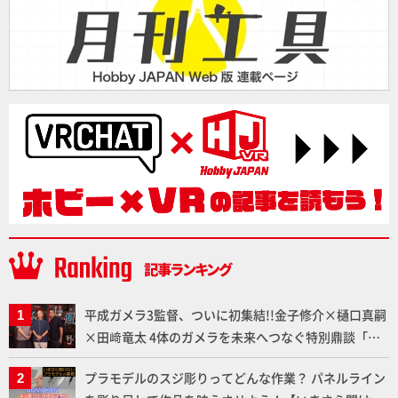
平成ガメラ3監督、ついに初集結!!金子修介×樋口真嗣
×田﨑竜太 4体のガメラを未来へつなぐ特別鼎談「ガ
メラ永久保存化プロジェクト FINAL」
プラモデルのスジ彫りってどんな作業？ パネルライン