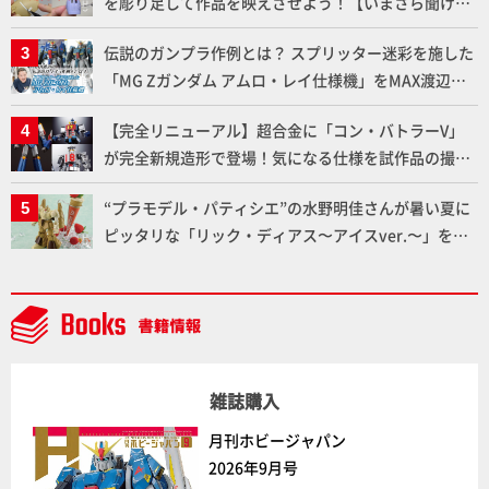
を彫り足して作品を映えさせよう！【いまさら聞けな
いプラモデルの基礎：スジ彫りとパネルライン】
伝説のガンプラ作例とは？ スプリッター迷彩を施した
「MG Zガンダム アムロ・レイ仕様機」をMAX渡辺が
ふたたび塗る!!【試し読み】
【完全リニューアル】超合金に「コン・バトラーV」
が完全新規造形で登場！気になる仕様を試作品の撮り
下ろしでご紹介!!さらに「大鉄人17」＆「ワンエイ
“プラモデル・パティシエ”の水野明佳さんが暑い夏に
ト」セット情報もお届け！【超合金の魂】
ピッタリな「リック・ディアス〜アイスver.〜」を製
作【ガンダムフォワード Vol.11抜粋】
雑誌購入
月刊ホビージャパン
2026年9月号