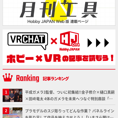
平成ガメラ3監督、ついに初集結!!金子修介×樋口真嗣
×田﨑竜太 4体のガメラを未来へつなぐ特別鼎談「ガ
メラ永久保存化プロジェクト FINAL」
プラモデルのスジ彫りってどんな作業？ パネルライン
を彫り足して作品を映えさせよう！【いまさら聞けな