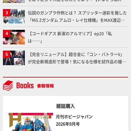
いプラモデルの基礎：スジ彫りとパネルライン】
伝説のガンプラ作例とは？ スプリッター迷彩を施した
「MG Zガンダム アムロ・レイ仕様機」をMAX渡辺が
ふたたび塗る!!【試し読み】
【コードギアス 新潔のアルマリア】ep20「私
は……」
【完全リニューアル】超合金に「コン・バトラーV」
が完全新規造形で登場！気になる仕様を試作品の撮り
下ろしでご紹介!!さらに「大鉄人17」＆「ワンエイ
ト」セット情報もお届け！【超合金の魂】
雑誌購入
月刊ホビージャパン
2026年9月号