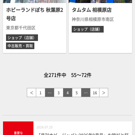
ホビーランドぽち 秋葉原2
タムタム 相模原店
号店
神奈川県相模原市南区
東京都千代田区
ショップ（店舗）
ショップ（店舗）
中古販売・買取
全271件中 55～72件
＜
1
…
3
4
5
…
16
＞
2026.07.25
重要な