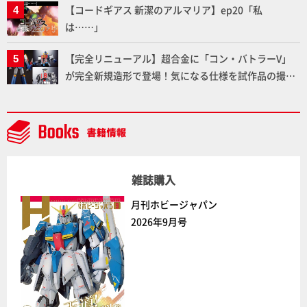
【コードギアス 新潔のアルマリア】ep20「私
は……」
【完全リニューアル】超合金に「コン・バトラーV」
が完全新規造形で登場！気になる仕様を試作品の撮り
下ろしでご紹介!!さらに「大鉄人17」＆「ワンエイ
ト」セット情報もお届け！【超合金の魂】
雑誌購入
月刊ホビージャパン
2026年9月号