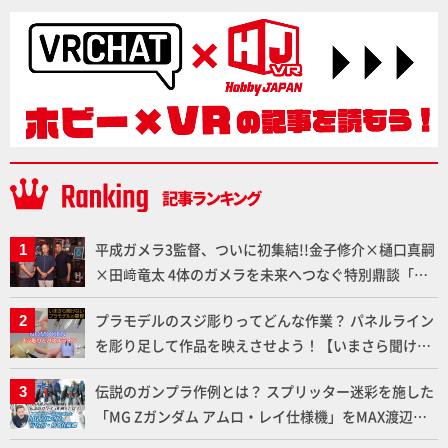
平成ガメラ3監督、ついに初集結!!金子修介×樋口真嗣
×田﨑竜太 4体のガメラを未来へつなぐ特別鼎談「ガ
メラ永久保存化プロジェクト FINAL」
プラモデルのスジ彫りってどんな作業？ パネルライン
を彫り足して作品を映えさせよう！【いまさら聞けな
いプラモデルの基礎：スジ彫りとパネルライン】
伝説のガンプラ作例とは？ スプリッター迷彩を施した
「MG Zガンダム アムロ・レイ仕様機」をMAX渡辺が
ふたたび塗る!!【試し読み】