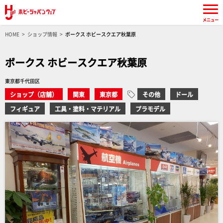
メニュー
HOME
ショップ情報
ボークス ホビースクエア秋葉原
ボークス ホビースクエア秋葉原
東京都千代田区
ショップ（店舗）
関東
東京都
その他
ドール
フィギュア
工具・塗料・マテリアル
プラモデル