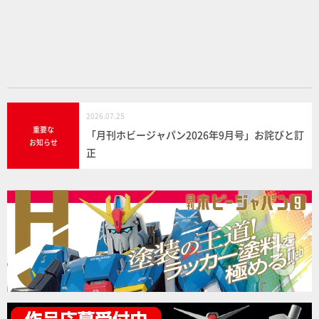
o
o
k
2026.07.25
重要な
「月刊ホビージャパン2026年9月号」お詫びと訂
お知らせ
正