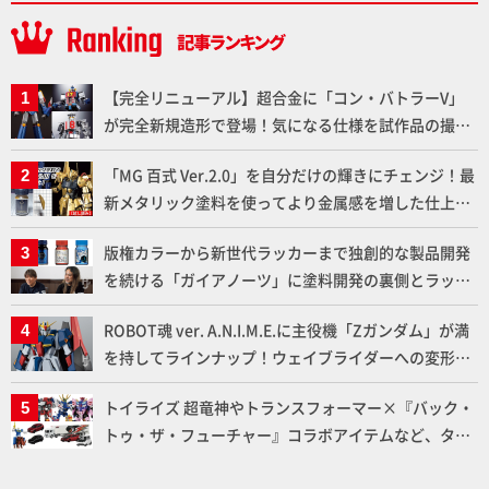
【完全リニューアル】超合金に「コン・バトラーV」
が完全新規造形で登場！気になる仕様を試作品の撮り
下ろしでご紹介!!さらに「大鉄人17」＆「ワンエイ
「MG 百式 Ver.2.0」を自分だけの輝きにチェンジ！最
ト」セット情報もお届け！【超合金の魂】
新メタリック塗料を使ってより金属感を増した仕上が
りに!!【試し読み】
版権カラーから新世代ラッカーまで独創的な製品開発
を続ける「ガイアノーツ」に塗料開発の裏側とラッカ
ー塗料の未来についてインタビュー！
ROBOT魂 ver. A.N.I.M.E.に主役機「Zガンダム」が満
を持してラインナップ！ウェイブライダーへの変形、
劇中どおりのプロポーションを再現【機動戦士Zガン
トイライズ 超竜神やトランスフォーマー×『バック・
ダム】
トゥ・ザ・フューチャー』コラボアイテムなど、タカ
ラトミーの注目アイテムをチェック!!【タカラトミー