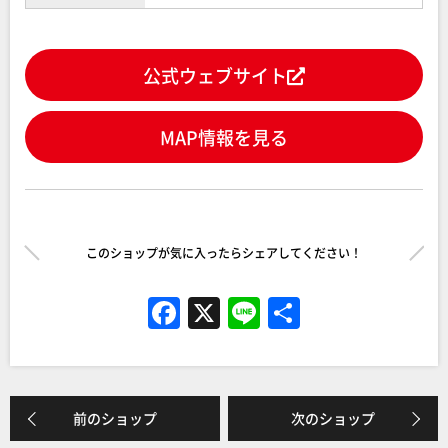
公式ウェブサイト
MAP情報を見る
このショップが気に入ったらシェアしてください！
F
X
Li
共
a
n
有
c
e
e
前のショップ
次のショップ
b